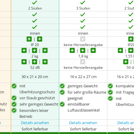
2 Stufen
3 Stufen
2 Stu
innen
innen
inn
IP 20
keine Herstellerangabe
IP2
2 kg
1,8 kg
1,55
52 dB
keine Herstellerangabe
50 
m
30 x 21 x 20 cm
16 x 22 x 27 cm
16 x 21 x
mit
geringes Gewicht
kompakte
ion
Überhitzungsschutz
für sehr große Räume
mit Trageg
vor Staub geschützt
geeignet
mit
hutz
sehr geringes Gewicht
einstellbarer
Überhitzu
los
Luftausblaswinkel
besonders leiser
Betrieb
n
Details ansehen
Details ansehen
Details 
r
Sofort lieferbar
Sofort lieferbar
Sofort li