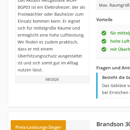
Das Aktobis Heizgebläse WDH-
Max. Raumgröß
BGP03 ist ein Elektroheizer, der als
Frostwächter oder Bauheizer zum
Vorteile
Einsatz kommen kann. Er eignet
sich für mittelgroße Räume und
für mitte
ermöglicht eine hohe Luftleistung.
hohe Luft
Wir finden es zudem praktisch,
dass er mit einem
mit Überh
Überhitzungsschutz ausgestattet
ist und sich somit gut im Alltag
Fragen und Ant
nutzen lässt.
Besteht die G
08/2026
Das Gebläse ve
bei Erreichen 
Brandson 3
Preis-Leistungs-Sieger