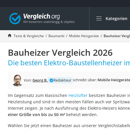
Kategorien
Die beliebtesten V
Baumarkt
Tests & Vergleiche
Baumarkt
Mobile Heizgeräte
Bauheizer Verg
Tresor feuerfest
Bauheizer Vergleich 2026
Makita-Akku-Rase
Kappsäge
Die besten Elektro-Baustellenheizer im
Smartes Türschlos
Akku-Rasentrimm
schreibt über:
Mobile Heizgerät
Von:
Georg B.
Redakteur
Feuchtigkeitsmess
Im Gegensatz zum klassischen
Heizlüfter
besitzen Bauheizer i
Split-Klimaanlage 
Heizleistung und sind in den meisten Fällen auch vor Spritzwa
Pelletofen
Internet zeigen. Je nach Ausführung des Elektro-Heizers kö
einer Größe von bis zu 50 m²
beheizt werden.
Bohrmaschine
Tiefbrunnenpump
Wählen Sie jetzt einen Bauheizer aus unserer Vergleichstabell