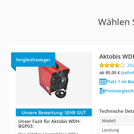
Wählen S
Aktobis WD
Vergleichssieger
24
ab 85,00 €
(
Sofor
Platz 1 im Ba
Preisvergleic
Technische Deta
Unsere Bewertung:
SEHR GUT
Modell
Unser Fazit für Aktobis WDH-
BGP03:
Leistung