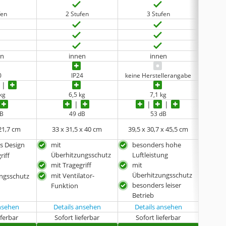
fen
2 Stufen
3 Stufen
en
innen
innen
0
IP24
keine Herstellerangabe
 kg
6,5 kg
7,1 kg
dB
49 dB
‎53 dB
 21,7 cm
33 x 31,5 x 40 cm
39,5 x 30,7 x 45,5 cm
13
s Design
mit
besonders hohe
kom
Überhitzungsschutz
Luftleistung
riff
mit 
mit Tragegriff
mit
Fun
Überhitzungsschutz
mit Ventilator-
schn
ngsschutz
besonders leiser
Funktion
Betrieb
ansehen
Details ansehen
Details ansehen
eferbar
Sofort lieferbar
Sofort lieferbar
Sof