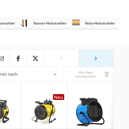
zstrahler
Vasner-Heizstrahler
Veito-Heizstrahler
Alle Filter
eren nach
zurücksetzen
Neu