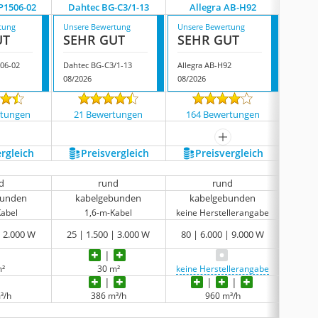
P1506-02
Dahtec BG-C3/1-13
Allegra AB-H92
Daht
tung
Unsere Bewertung
Unsere Bewertung
Unsere
UT
SEHR GUT
SEHR GUT
SEH
06-02
Dahtec BG-C3/1-13
Allegra AB-H92
Dahtec
08/2026
08/2026
08/202
rtungen
21 Bewertungen
164 Bewertungen
38 
mehr anzeigen
ergleich
Preis­vergleich
Preis­vergleich
P
d
rund
rund
bunden
kabelgebunden
kabelgebunden
ka
Kabel
1,6-m-Kabel
keine Herstellerangabe
1
| 2.000 W
25 | 1.500 | 3.000 W
80 | 6.000 | 9.000 W
22 |
m²
30 m²
keine Herstellerangabe
³/h
386 m³/h
960 m³/h