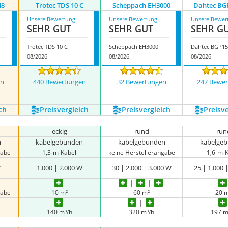
48
Trotec TDS 10 C
Scheppach EH3000
Dahtec BG
Unsere Bewertung
Unsere Bewertung
Unsere Bewer
SEHR GUT
SEHR GUT
SEHR G
Trotec TDS 10 C
Scheppach EH3000
Dahtec BGP15
08/2026
08/2026
08/2026
en
440 Bewertungen
32 Bewertungen
247 Bewe
ch
Preis­vergleich
Preis­vergleich
Preis­v
eckig
rund
run
n
kabelgebunden
kabelgebunden
kabelge
gabe
1,3-m-Kabel
keine Herstellerangabe
1,6-m-
W
1.000 | 2.000 W
30 | 2.000 | 3.000 W
25 | 1.000 
gabe
10 m²
60 m²
20 
140 m³/h
320 m³/h
197 m