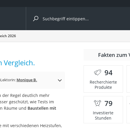
ergleiche nach Kategorie
leich 2026
nmäher
Fakten zum 
 Vergleich.
s
94
er
e
Lektorin:
Monique B.
Recherchierte
Produkte
gerät
n der Regel deutlich mehr
2 Innengeräte
79
sser geschützt, wie Tests im
nnen Räume und
Baustellen mit
Investierte
Stunden
e
e mit verschiedenen Heizstufen,