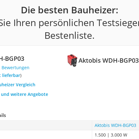
Die besten Bauheizer:
ie Ihren persönlichen Testsiege
Bestenliste.
H-BGP03
Aktobis WDH-BGP03
2 Bewertungen
t lieferbar
)
uheizer Vergleich
h und weitere Angebote
ils
Aktobis WDH-BGP03
1.500 | 3.000 W