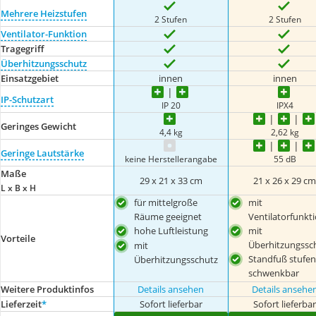
Mehrere Heizstufen
2 Stufen
2 Stufen
Ventilator-Funktion
Tragegriff
Überhitzungsschutz
Einsatzgebiet
innen
innen
IP-Schutzart
IP 20
IPX4
Geringes Gewicht
4,4 kg
2,62 kg
Geringe Lautstärke
keine Herstellerangabe
‎55 dB
Maße
29 x 21 x 33 cm
‎21 x 26 x 29 c
L x B x H
für mittelgroße
mit
Räume geeignet
Ventilatorfunkt
hohe Luftleistung
mit
Vorteile
Überhitzungssc
mit
Standfuß stufen
Überhitzungsschutz
schwenkbar
Weitere Produktinfos
Details ansehen
Details ansehe
Lieferzeit
*
Sofort lieferbar
Sofort lieferba