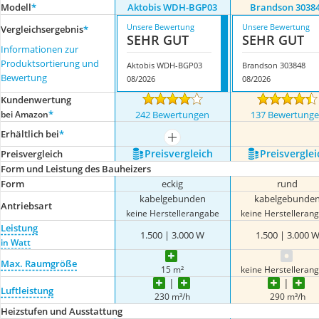
Modell
*
Aktobis WDH-BGP03
Brandson 3038
Unsere Bewertung
Unsere Bewertung
Vergleichsergebnis
*
SEHR GUT
SEHR GUT
Informationen zur
Produktsortierung und
Aktobis WDH-BGP03
Brandson 303848
Bewertung
08/2026
08/2026
Kundenwertung
*
bei Amazon
242 Bewertungen
137 Bewertung
Erhältlich bei
*
mehr anzeigen
Preis­vergleich
Preis­verglei
Preis­vergleich
Form und Leistung des Bauheizers
Form
eckig
rund
kabelgebunden
kabelgebunde
Antriebsart
keine Herstellerangabe
keine Herstelleran
Leistung
1.500 | 3.000 W
1.500 | 3.000 
in Watt
Max. Raumgröße
15 m²
keine Herstelleran
Luftleistung
230 m³/h
290 m³/h
Heizstufen und Ausstattung