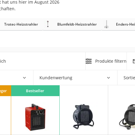
 hat uns hier im August 2026
chaften.
r
Trotec-Heizstrahler
Blumfeldt-Heizstrahler
Enders-Hei
mera
mit Elektrostart
ich
Produkte filtern
Kundenwertung
Sorti
en
zer
eger
Bestseller