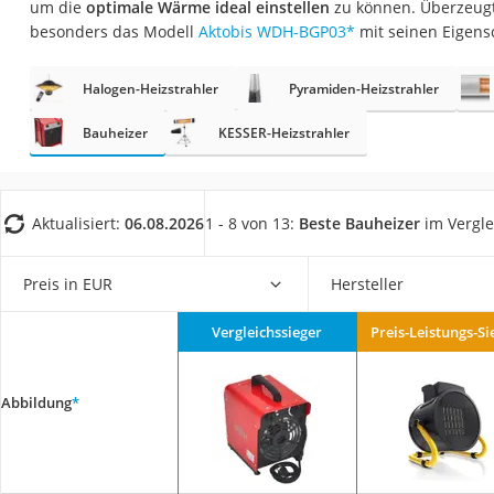
um die
optimale Wärme ideal einstellen
zu können. Überzeugt
Fliesenschneider
besonders das Modell
Aktobis WDH-BGP03
*
mit seinen Eigens
Hochdruckreinige
Doppelschleifer
Halogen-Heizstrahler
Pyramiden-Heizstrahler
Überwachungska
Bauheizer
KESSER-Heizstrahler
Benzinrasenmäher 
Akku-Laubsauger
Aktualisiert:
06.08.2026
1 - 8 von 13:
Beste Bauheizer
im Vergle
Löschdecke
Multimeter
Preis in EUR
Hersteller
Winterharte Palm
Gasdurchlauferhit
Vergleichssieger
Preis-Leistungs-Si
Service
Abbildung
*