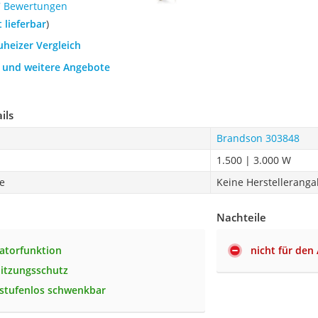
7 Bewertungen
t lieferbar
)
uheizer Vergleich
h und weitere Angebote
ils
Brandson 303848
1.500 | 3.000 W
e
Keine Herstellerang
Nachteile
latorfunktion
nicht für den
itzungsschutz
stufenlos schwenkbar