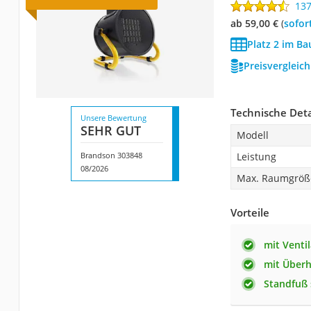
13
ab 59,00 €
(
Sofor
Platz 2 im Ba
Preisvergleic
Technische Deta
Unsere Bewertung
SEHR GUT
Modell
Brandson 303848
Leistung
08/2026
Max. Raumgröß
Vorteile
mit Venti
mit Überh
Standfuß 