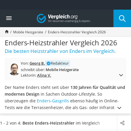
Die beliebtesten Vergleiche nach Kategorie
Vergleich
Baumarkt
Tresor feuerfest
Mobile Heizgeräte
Enders-Heizstrahler Vergleich 2026
Makita-Akku-Rasenmäher
Kappsäge
Enders-Heizstrahler Vergleich 2026
Smartes Türschloss
Die besten Heizstrahler von Enders im Vergleich.
Akku-Rasentrimmer
Feuchtigkeitsmessgerät
Von:
Georg B.
Redakteur
Split-Klimaanlage 2 Innengeräte
schreibt über:
Mobile Heizgeräte
Pelletofen
Lektorin:
Alina V.
Bohrmaschine
Tiefbrunnenpumpe
Der Name Enders steht seit über
130 Jahren für Qualität und
Fliesenschneider
modernes Design
in Sachen Outdoor-Lifestyle. So
Hochdruckreiniger
überzeugen die
Enders-Gasgrills
ebenso häufig in Online-
Doppelschleifer
Tests wie die Terrassenheizer, die als Gas- oder Infrarot-
Überwachungskamera
Variante erhältlich sind.
Infrarot-Strahler
verbrauchen
Benzinrasenmäher mit Elektrostart
weniger Energie
und haben den Vorteil, zielgerichteter
1 - 2 von 4:
Beste Enders-Heizstrahler
im Vergleich
Akku-Laubsauger
wärmen zu können. Wählen Sie jetzt einen elektrischen