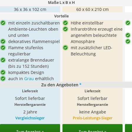
Maße L x B x H
36 x 36 x 102 cm
60 x 60 x 210 cm
Vorteile
mit einzeln zuschaltbaren
Höhe einstellbar
Ambiente-Leuchten oben
Infrarotröhre erzeugt eine
und unten
angenehm beleuchtete
dekoratives Flammenspiel
Atmosphäre
Flamme stufenlos
mit zusätzlicher LED-
regulierbar
Beleuchtung
extralange Brenndauer
(bis zu 152 Stunden)
kompaktes Design
auch in
Grau
erhältlich
Zu den Angeboten
*
Lieferzeit
Lieferzeit
Sofort lieferbar
Sofort lieferbar
Herstellergarantie
Herstellergarantie
2 Jahre
keine Angabe
Vergleichssieger
Preis-Leistungs-Sieger
Zum Angebot »
Zum Angebot »