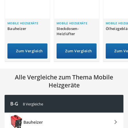
Löschdecke
Multimeter
Winterharte Palmen
Gasdurchlauferhitzer
MOBILE HEIZGERÄTE
MOBILE HEIZGERÄTE
MOBILE HEIZG
Bauheizer
Steckdosen-
Ölheizgeblä
Service
Heizlüfter
Zum Vergleich
Zum Vergleich
Zum Ve
Alle Vergleiche zum Thema Mobile
Heizgeräte
B-G
8 Vergleiche
Bauheizer