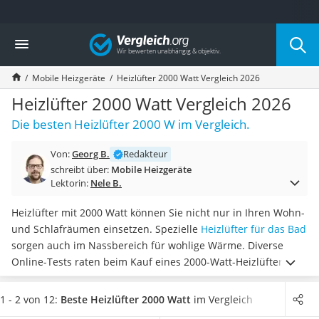
Die beliebtesten Vergleiche nach Kategorie
Vergleich
Baumarkt
Tresor feuerfest
Mobile Heizgeräte
Heizlüfter 2000 Watt Vergleich 2026
Makita-Akku-Rasenmäher
Kappsäge
Heizlüfter 2000 Watt Vergleich 2026
Smartes Türschloss
Die besten Heizlüfter 2000 W im Vergleich.
Akku-Rasentrimmer
Feuchtigkeitsmessgerät
Von:
Georg B.
Redakteur
Split-Klimaanlage 2 Innengeräte
schreibt über:
Mobile Heizgeräte
Pelletofen
Lektorin:
Nele B.
Bohrmaschine
Tiefbrunnenpumpe
Heizlüfter mit 2000 Watt können Sie nicht nur in Ihren Wohn-
Fliesenschneider
und Schlafräumen einsetzen. Spezielle
Heizlüfter für das Bad
Hochdruckreiniger
sorgen auch im Nassbereich für wohlige Wärme. Diverse
Doppelschleifer
Online-Tests raten beim Kauf eines 2000-Watt-Heizlüfters auf
Überwachungskamera
die Ausstattungsmerkmale der jeweiligen Geräte zu achten.
Benzinrasenmäher mit Elektrostart
Features wie eine
Fernbedienung oder ein Thermostat
1 - 2 von 12:
Beste Heizlüfter 2000 Watt
im Vergleich
Akku-Laubsauger
gestalten den Einsatz beispielsweise besonders komfortabel.