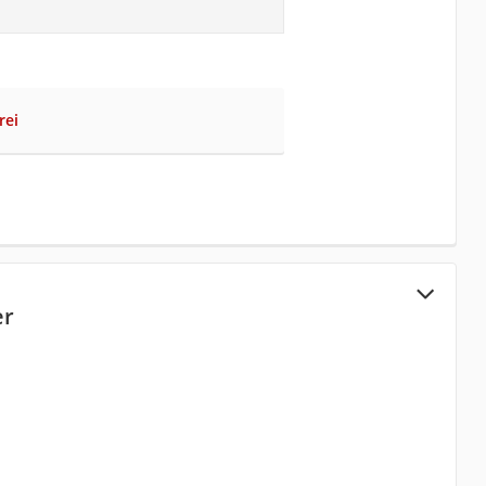
rei
er