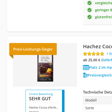
vergleich
geringer 
glutenfrei
Hachez Coc
Preis-Leistungs-Sieger
1 
ab 25,00 €
(
Liefe
Platz 2 im H
Preisvergleic
Technische Deta
Unsere Bewertung
SEHR GUT
Modell
Hachez Cocoa d'Arriba Mango
Sorte