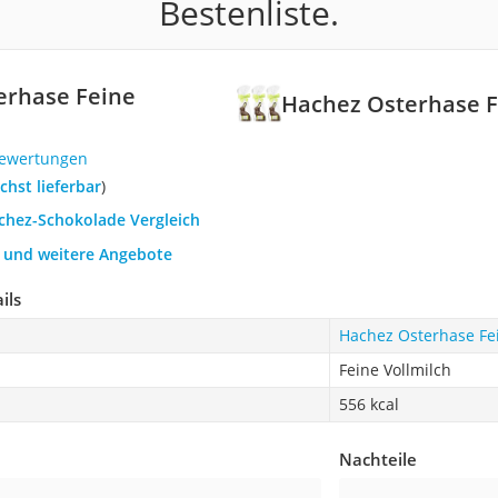
Bestenliste.
erhase Feine
Hachez Osterhase F
Bewertungen
chst lieferbar
)
achez-Schokolade Vergleich
h und weitere Angebote
ils
Hachez Osterhase Fei
Feine Vollmilch
556 kcal
Nachteile