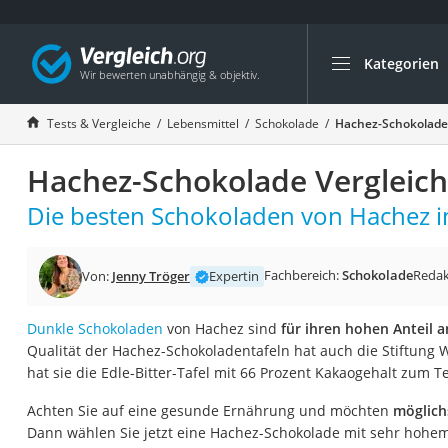
Kategorien
Die beliebtesten V
Lebensmittel
Tests & Vergleiche
Lebensmittel
Schokolade
Hachez-Schokolade 
Schwarzkümmelöl
Hachez-Schokolade Vergleich
Knäckebrot
Schwarzkümmelöl-
Die besten Schokoladen von Hachez i
Manukahonig
Eiklar
Fachbereich:
Schokolade
Redak
Von:
Jenny Tröger
Expertin
Astronautenkost
Dunkle Schokoladen
von Hachez sind
für ihren hohen Anteil 
Balsamico-Essig
Qualität der Hachez-Schokoladentafeln hat auch die Stiftung W
Schwarzkümmelöl 
hat sie die Edle-Bitter-Tafel mit 66 Prozent Kakaogehalt zum Te
Sardinen
Achten Sie auf eine gesunde Ernährung und möchten
möglich
Honig
Dann wählen Sie jetzt eine Hachez-Schokolade mit sehr hohem