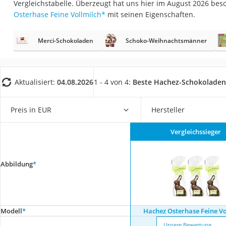
Vergleichstabelle. Überzeugt hat uns hier im August 2026 be
Gemüsebrühe
Osterhase Feine Vollmilch
*
mit seinen Eigenschaften.
Eiskaffee-Pulver
Irischer Whiskey
Merci-Schokoladen
Schoko-Weihnachtsmänner
Grapefruitkernext
Matcha-Set
Aktualisiert:
04.08.2026
1 - 4 von 4:
Beste Hachez-Schokoladen
Sojasauce
MCT-Öl
Preis in EUR
Hersteller
Trüffelöl
Vergleichssieger
Erythrit
Müsli ohne Zucker
Abbildung
*
Service
Modell
*
Hachez Osterhase Feine Vo
Unsere Bewertung