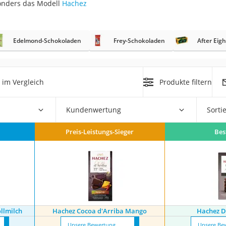
sonders das Modell
Hachez
Edelmond-Schokoladen
Frey-Schokoladen
After Eigh
rakt
im Vergleich
Produkte filtern
Kundenwertung
Sorti
Preis-Leistungs-Sieger
Bes
zusatz
llmilch
Hachez Cocoa d'Arriba Mango
Hachez D
Unsere Bewertung
Unsere Be