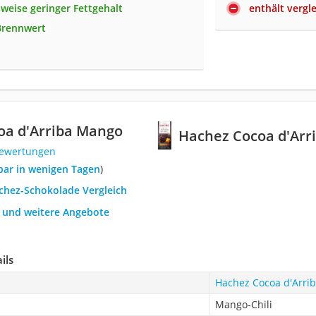
sweise geringer Fettgehalt
enthält vergl
Brennwert
oa d'Arriba Mango
Hachez Cocoa d'Arr
Bewertungen
rbar in wenigen Tagen
)
achez-Schokolade Vergleich
h und weitere Angebote
ils
Hachez Cocoa d'Arri
Mango-Chili