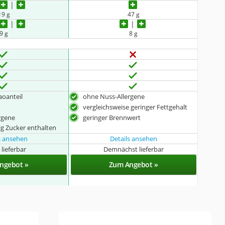
19 g
47 g
9 g
8 g
aoanteil
ohne Nuss-Allergene
vergleichsweise geringer Fettgehalt
rgene
geringer Brennwert
g Zucker enthalten
s ansehen
Details ansehen
 lieferbar
Demnächst lieferbar
ngebot »
Zum Angebot »