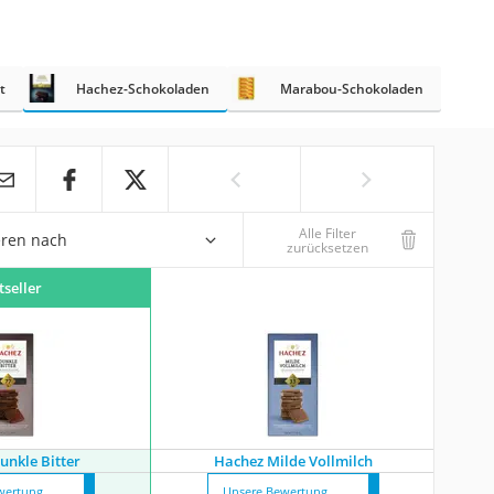
t
Hachez-Schokoladen
Marabou-Schokoladen
Alle Filter
eren nach
zurücksetzen
tseller
unkle Bitter
Hachez Milde Vollmilch
wertung
Unsere Bewertung