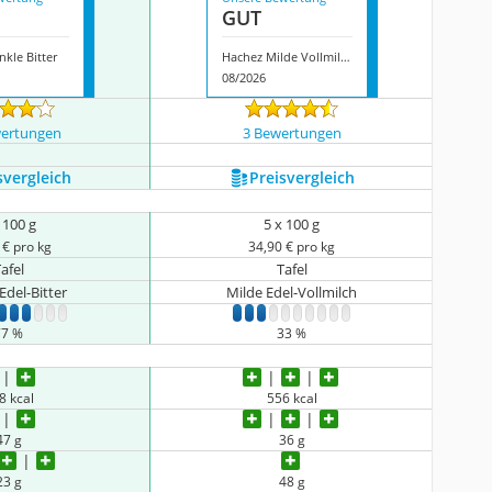
GUT
kle Bitter
Hachez Milde Vollmilch
08/2026
wertungen
3 Bewertungen
s­vergleich
Preis­vergleich
 100 g
5 x 100 g
 € pro kg
34,90 € pro kg
afel
Tafel
Edel-Bitter
Milde Edel-Vollmilch
5
6
7
8
9
10
1
2
3
4
5
6
7
8
9
10
77 %
33 %
8 kcal
556 kcal
47 g
36 g
23 g
48 g