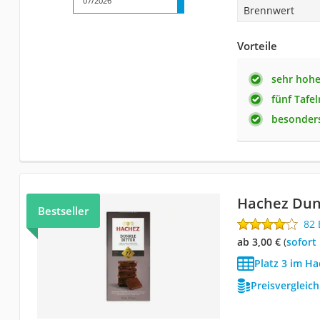
07/2026
Brennwert
Vorteile
sehr hohe
fünf Tafe
besonders
Hachez Dunk
Bestseller
82
ab 3,00 €
(
Sofort
Platz 3 im H
Preisvergleic