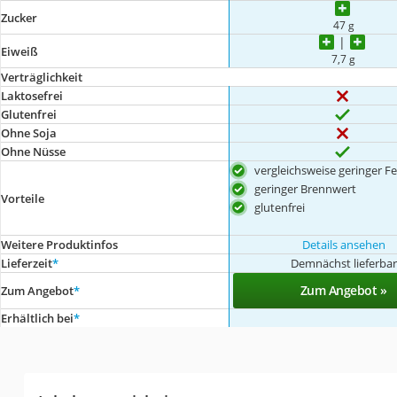
Zucker
47 g
Eiweiß
7,7 g
Verträglichkeit
Laktosefrei
Glutenfrei
Ohne Soja
Ohne Nüsse
vergleichsweise geringer Fe
geringer Brennwert
Vorteile
glutenfrei
Weitere Produktinfos
Details ansehen
Lieferzeit
*
Demnächst lieferbar
Zum Angebot »
Zum Angebot
*
Erhältlich bei
*