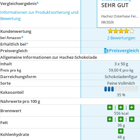
Vergleichsergebnis
*
SEHR GUT
Informationen zur Produktsortierung und
Hachez Osterhase Feine Vollmilch
Bewertung
08/2026
Kundenwertung
*
bei Amazon
2 Bewertungen
Erhältlich bei
*
Preis­vergleich
Preis­vergleich
Allgemeine Informationen zur Hachez-Schokolade
Inhalt
3 x 50 g
Preis pro kg
59,00 € pro kg
Darreichungsform
Schokoladenfigur
Sorte
Feine Vollmilch
1
2
3
4
5
6
7
8
9
1
Kakaoanteil
35 %
Nährwerte pro 100 g
Brennwert
556 kcal
Fett
36 g
Kohlenhydrate
48 g