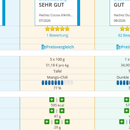
SEHR GUT
GUT
Hachez Cocoa d'Arriba Mango
Hachez Dun
07/2026
08/2026
1 Bewertung
82 Be
Preis­vergleich
Prei
5 x 100 g
1 x
51,18 € pro kg
34,90
Tafel
T
Mango-Chili
Dunkle 
0
1
2
3
4
5
6
7
8
9
10
1
2
3
4
77 %
595 kcal
57
47 g
29 g