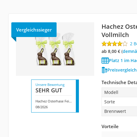
Hachez Ost
Vergleichssieger
Vollmilch
2 
ab 8,00 €
(
Demnä
Platz 1 im H
Preisvergleic
Technische Deta
Unsere Bewertung
SEHR GUT
Modell
Hachez Osterhase Feine Vollmilch
Sorte
08/2026
Brennwert
Vorteile