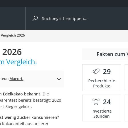
ergleiche nach Kategorie
Vergleich 2026
 2026
Fakten zum 
Kapseln
m Vergleich.
29
teur:
Marc H.
Recherchierte
Produkte
an Edelkakao bekannt
. Die
24
arentest bereits bestätigt: 2020
bio
st-Sieger gekürt.
Investierte
Stunden
st wenig Zucker konsumieren
?
 Kakaoanteil aus unserer