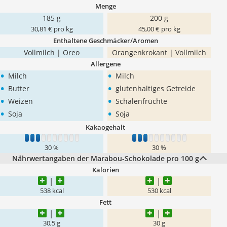
Menge
185 g
200 g
30,81 € pro kg
45,00 € pro kg
Enthaltene Geschmäcker/Aromen
Vollmilch | Oreo
Orangenkrokant | Vollmilch
Allergene
•
•
Milch
Milch
•
•
Butter
glutenhaltiges Getreide
•
•
Weizen
Schalenfrüchte
•
•
Soja
Soja
Kakaogehalt
1
2
3
4
5
6
7
8
9
10
1
2
3
4
5
6
7
8
9
10
30 %
30 %
Nährwertangaben der Marabou-Schokolade pro 100 g
Kalorien
538 kcal
530 kcal
Fett
30,5 g
30 g