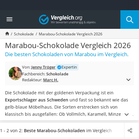
Die beliebtesten Vergleiche nach Kategorie
Vergleich
Lebensmittel
Schwarzkümmelöl
Schokolade
Marabou-Schokolade Vergleich 2026
Knäckebrot
Schwarzkümmelöl-Kapseln
Marabou-Schokolade Vergleich 2026
Manukahonig
Die besten Schokoladen von Marabou im Vergleich.
Eiklar
Astronautenkost
Von:
Jenny Tröger
Expertin
Balsamico-Essig
Fachbereich:
Schokolade
Schwarzkümmelöl bio
Redakteur:
Marc H.
Sardinen
Honig
Die Schokolade mit der goldenen Verpackung ist ein
Gemüsebrühe
Exportschlager aus Schweden
und fast so bekannt wie das
Eiskaffee-Pulver
gelb-blaue Möbelhaus. Die Sorten erstrecken sich von
Irischer Whiskey
klassisch bis ausgefallen: Ob Vollmilch, Karamell, Minze oder
Grapefruitkernextrakt
Lakritz
– Marabou-Schokolade findet sich garantiert für jeden
Matcha-Set
Geschmack.
Eine Sorte hat es Ihnen nach eigenem Probier-
1 - 2 von 2:
Beste Marabou-Schokoladen
im Vergleich
Sojasauce
Test besonders angetan? Dann wählen Sie jetzt Ihre