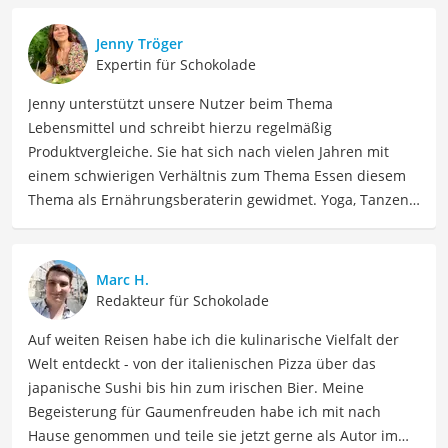
Jenny Tröger
Expertin für Schokolade
Jenny unterstützt unsere Nutzer beim Thema
Lebensmittel und schreibt hierzu regelmäßig
Produktvergleiche. Sie hat sich nach vielen Jahren mit
einem schwierigen Verhältnis zum Thema Essen diesem
Thema als Ernährungsberaterin gewidmet. Yoga, Tanzen,
Tantra und Women Circle gehören auch zu ihrem Leben
dazu, dass Jenny seit 2023 voll und ganz in Spanien
genießt. Jenny ist schon allein um die Welt gereist. Heute
Marc H.
findet sie Ausgleich bei Yoga und Tanzen, auch als
Redakteur für Schokolade
Lehrerin, und interessiert sich viel für Südamerika und
Auf weiten Reisen habe ich die kulinarische Vielfalt der
Schamanismus.
Welt entdeckt - von der italienischen Pizza über das
Der Marabou-Schokolade-Vergleich ist aus unserer Sicht
japanische Sushi bis hin zum irischen Bier. Meine
besonders empfehlenswert für
Schokoladenliebhaber
Begeisterung für Gaumenfreuden habe ich mit nach
und
Naschkatzen
.
Hause genommen und teile sie jetzt gerne als Autor im