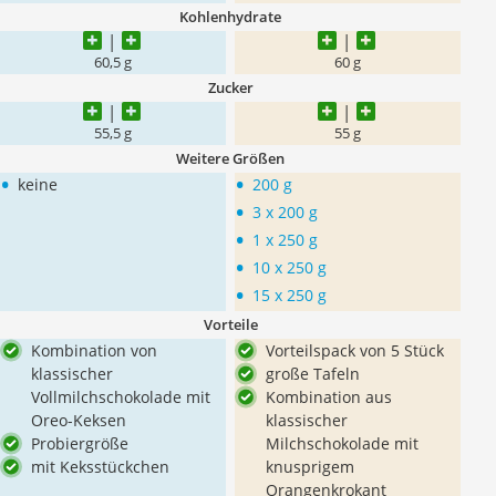
Kohlenhydrate
60,5 g
60 g
Zucker
55,5 g
55 g
Weitere Größen
•
•
keine
200 g
•
3 x 200 g
•
1 x 250 g
•
10 x 250 g
•
15 x 250 g
Vorteile
Kombination von
Vorteilspack von 5 Stück
klassischer
große Tafeln
Vollmilchschokolade mit
Kombination aus
Oreo-Keksen
klassischer
Probiergröße
Milchschokolade mit
mit Keksstückchen
knusprigem
Orangenkrokant