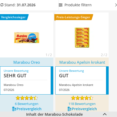
MCT-Öl
Marabou-Schokolade im Vorteilspack
aus unserer
Produkte filtern
Stand:
31.07.2026
Trüffelöl
Vergleichstabelle und sichern Sie sich einen großen Vorrat zu
Erythrit
einem geringeren Preis. Überzeugt hat uns hier im Juli 2026
Vergleichssieger
Preis-Leistungs-Sieger
Müsli ohne Zuckerzusatz
besonders das Modell
Marabou Oreo
*
mit seinen
Service
Eigenschaften.
1 / 2
2 / 2
Marabou Oreo
Marabou Apelsin krokant
Unsere Bewertung
Unsere Bewertung
SEHR GUT
GUT
Marabou Oreo
Marabou Apelsin krokant
07/2026
07/2026
6 Bewertungen
118 Bewertungen
Preis­vergleich
Preis­vergleich
Inhalt der Marabou-Schokolade