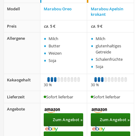
Modell
Marabou Oreo
Marabou Apelsin
krokant
Preis
ca.
5 €
ca.
9 €
•
•
Allergene
Milch
Milch
•
•
Butter
glutenhaltiges
•
Getreide
Weizen
•
•
Schalenfrüchte
Soja
•
Soja
Kakaogehalt
1
2
3
4
5
6
7
8
9
10
1
2
3
4
5
6
7
8
9
10
30 %
30 %
Lieferzeit
Sofort lieferbar
Sofort lieferbar
Angebote
Zum Angebot »
Zum Angebot »