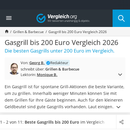
Die beliebtesten Vergleiche nach Kategorie
Vergleich
Baumarkt
Tresor feuerfest
Grillen & Barbecue
Gasgrill bis 200 Euro Vergleich 2026
Makita-Akku-Rasenmäher
Kappsäge
Gasgrill bis 200 Euro Vergleich 2026
Smartes Türschloss
Die besten Gasgrills unter 200 Euro im Vergleich.
Akku-Rasentrimmer
Feuchtigkeitsmessgerät
Von:
Georg B.
Redakteur
Split-Klimaanlage 2 Innengeräte
schreibt über:
Grillen & Barbecue
Pelletofen
Lektorin:
Monique B.
Bohrmaschine
Tiefbrunnenpumpe
Ein Gasgrill ist für spontane Grill-Aktionen die beste Variante,
Fliesenschneider
um zu grillen. Innerhalb weniger Minuten können Sie mit
Hochdruckreiniger
dem Grillen für Ihre Gäste beginnen. Auch für den kleineren
Doppelschleifer
Geldbeutel sind gute Gasgrills vorhanden. Laut einigen
Überwachungskamera
Gasgrill-Tests im Internet besitzen die beliebtesten Modelle
Benzinrasenmäher mit Elektrostart
viele Funktionen, welche den Bedienkomfort für Sie
1 - 2 von 11:
Beste Gasgrills bis 200 Euro
im Vergleich
Akku-Laubsauger
erhöhen
. Um die Pflege Ihres Rosts einfach zu halten,