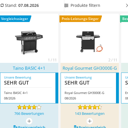
Löschdecke
empfiehlt sich eine
Grillbürste
.
Wählen Sie jetzt aus unserer
Produkte filtern
Stand:
07.08.2026
Multimeter
Vergleichstabelle
einen Gasgrill bis 200 Euro mit
Winterharte Palmen
Deckelthermometer
, um immer die Temperatur im Garraum
Vergleichssieger
Preis-Leistungs-Sieger
Bes
Gasdurchlauferhitzer
im Blick zu behalten. Überzeugt hat uns hier im August 2026
Service
besonders das Modell
Taino BASIC 4+1
*
mit seinen
Eigenschaften.
1 / 11
2 / 11
Taino BASIC 4+1
Royal Gourmet ‎GH3000E-G
Unsere Bewertung
Unsere Bewertung
U
SEHR GUT
SEHR GUT
Taino BASIC 4+1
Royal Gourmet ‎GH3000E-G
E
08/2026
08/2026
0
766 Bewertungen
143 Bewertungen
mehr anzeigen
mehr anzeigen
Preis­vergleich
Preis­vergleich