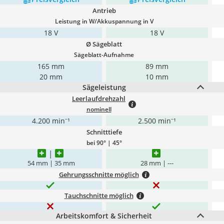
Antrieb
Leistung in W/Akkuspannung in V
18 V
18 V
Ø Sägeblatt
Sägeblatt-Aufnahme
165 mm
89 mm
20 mm
10 mm
Sägeleistung
Leerlaufdrehzahl
nominell
4.200 min⁻¹
2.500 min⁻¹
Schnitttiefe
bei 90° | 45°
54 mm | 35 mm
28 mm | ---
Gehrungsschnitte möglich
Tauchschnitte möglich
Arbeitskomfort & Sicherheit