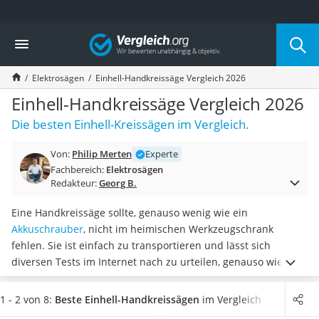
Die beliebtesten Vergleiche nach Kategorie
Vergleich
Baumarkt
Tresor feuerfest
Elektrosägen
Einhell-Handkreissäge Vergleich 2026
Makita-Akku-Rasenmäher
Kappsäge
Einhell-Handkreissäge Vergleich 2026
Smartes Türschloss
Die besten Einhell-Kreissägen im Vergleich.
Akku-Rasentrimmer
Feuchtigkeitsmessgerät
Von:
Philip Merten
Experte
Split-Klimaanlage 2 Innengeräte
Fachbereich:
Elektrosägen
Pelletofen
Redakteur:
Georg B.
Bohrmaschine
Tiefbrunnenpumpe
Eine Handkreissäge sollte, genauso wenig wie ein
Fliesenschneider
Akkuschrauber
, nicht im heimischen Werkzeugschrank
Hochdruckreiniger
fehlen. Sie ist einfach zu transportieren und lässt sich
Doppelschleifer
diversen Tests im Internet nach zu urteilen, genauso wie
Überwachungskamera
Tischkreissägen,
mit praktischen Führungsschienen
Benzinrasenmäher mit Elektrostart
kombinieren
. Für maximalen Komfort beim mobilen Arbeiten
1 - 2 von 8:
Beste Einhell-Handkreissägen
im Vergleich
Akku-Laubsauger
empfiehlt sich ein Modell mit Transportkoffer.
Wählen Sie aus