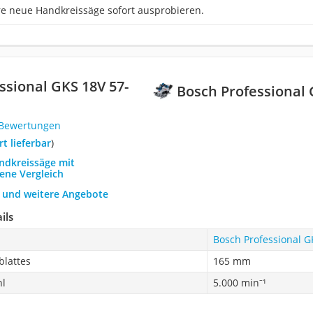
re neue Handkreissäge sofort ausprobieren.
ssional GKS 18V 57-
Bosch Professional 
 Bewertungen
ort lieferbar
)
andkreissäge mit
ene Vergleich
h und weitere Angebote
ils
Bosch Professional G
blattes
165 mm
hl
5.000 min⁻¹