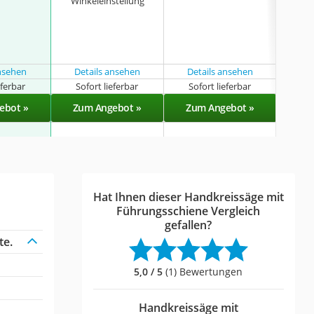
Winkeleinstellung
Füh
ansehen
Details ansehen
Details ansehen
Det
eferbar
Sofort lieferbar
Sofort lieferbar
Sof
ebot »
Zum Angebot »
Zum Angebot »
Zu
Hat Ihnen dieser Handkreissäge mit
Führungsschiene Vergleich
gefallen?
te.
5,0 / 5
(1) Bewertungen
Handkreissäge mit