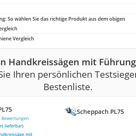
ng
: So wählen Sie das richtige Produkt aus dem obigen
ergleich
iene Vergleich
en Handkreissägen mit Führung
ie Ihren persönlichen Testsiege
Bestenliste.
PL75
Scheppach PL75
7 Bewertungen
ort lieferbar
)
andkreissäge mit