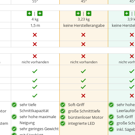
55°
45°
45
4 kg
3,23 kg
3,9 
1,5 m
keine Herstellerangabe
keine Herste
n
nicht vorhanden
nicht vorhanden
nicht vo
sehr tiefe
Soft-Griff
sehr hohe
Schnittkapazität
Leerlaufd
otor
große Schnitttiefe
sehr hohe maximale
Soft-Griff
bürstenloser Motor
Neigung
große Schn
stem
integrierte LED
sehr geringes Gewicht
inkl. Säge
mit Sägeblatt