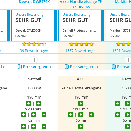
Dewalt DWE576K
Akku-Handkreissäge TP-
Makita 
CS 18/165
Unsere Bewertung
Unsere Bewertung
Unsere Bewer
SEHR GUT
SEHR GUT
SEHR G
Bosch Professional GKS 18V 57-2 L
Dewalt DWE576K
Einhell Professional Akku-Handkreissäge TP-CS 18/165
Makita HS761
08/2026
08/2026
08/2026
n
99 Bewertungen
1567 Bewertungen
1621 Bewe
nzeigen
mehr anzeigen
m
ch
Preis­vergleich
Preis­vergleich
Preis­v
Netzteil
Akku
Netzt
gabe
1.600 W
keine Herstellerangabe
1.60
190 mm
190 mm
190 
5.200 min⁻¹
3.800 min⁻¹
5.500 
62 mm
65 mm
65 