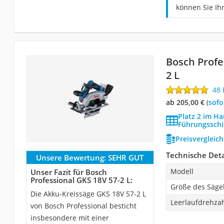
können Sie Ih
Bosch Profe
2 L
48
ab 205,00 €
(
Sof
Platz 2 im H
Führungsschi
Preisvergleic
Technische Deta
Unsere Bewertung:
SEHR GUT
Modell
Unser Fazit für Bosch
Professional GKS 18V 57-2 L:
Größe des Säge
Die Akku-Kreissäge GKS 18V 57-2 L
Leerlaufdrehza
von Bosch Professional besticht
insbesondere mit einer