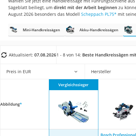
Wählen Sie jetzt eine Handkreissäge mit Führungsschiene aus u
Fliesenschneider
Sägeblatt beiliegt, um
direkt mit der Arbeit beginnen
zu könne
Hochdruckreinige
August 2026 besonders das Modell
Scheppach PL75
*
mit sein
Doppelschleifer
Mini-Handkreissägen
Akku-Handkreissägen
Überwachungska
Benzinrasenmäher 
Akku-Laubsauger
Aktualisiert:
07.08.2026
1 - 8 von 14:
Beste Handkreissägen mi
Löschdecke
Preis in EUR
Hersteller
Multimeter
Winterharte Palm
Vergleichssieger
Gasdurchlauferhit
Service
Abbildung
*
Bosch Professiona