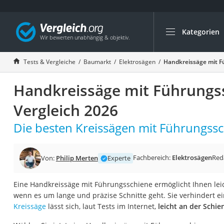
Kategorien
Die beliebtesten V
Baumarkt
Tests & Vergleiche
Baumarkt
Elektrosägen
Handkreissäge mit F
Tresor feuerfest
Handkreissäge mit Führungs
Makita-Akku-Rase
Kappsäge
Vergleich 2026
Smartes Türschlos
Die besten Kreissägen mit Führungssc
Akku-Rasentrimm
Feuchtigkeitsmess
Fachbereich:
Elektrosägen
Red
Von:
Philip Merten
Experte
Split-Klimaanlage 
Pelletofen
Eine Handkreissäge mit Führungsschiene ermöglicht Ihnen lei
wenn es um lange und präzise Schnitte geht. Sie verhindert 
Bohrmaschine
Kreissäge
lässt sich, laut Tests im Internet,
leicht an der Schi
Tiefbrunnenpump