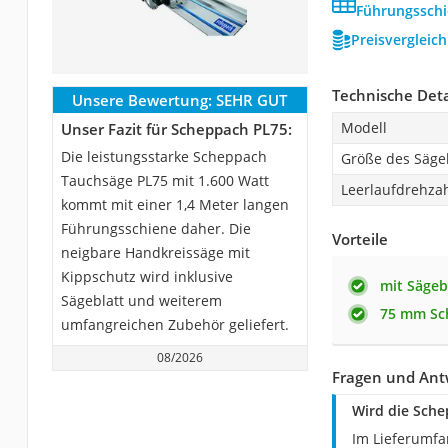
Führungsschi
Preisvergleic
Technische Deta
Unsere Bewertung:
SEHR GUT
Modell
Unser Fazit für Scheppach PL75:
Die leistungsstarke Scheppach
Größe des Säge
Tauchsäge PL75 mit 1.600 Watt
Leerlaufdrehza
kommt mit einer 1,4 Meter langen
Führungsschiene daher. Die
Vorteile
neigbare Handkreissäge mit
Kippschutz wird inklusive
mit Sägeb
Sägeblatt und weiterem
75 mm Sch
umfangreichen Zubehör geliefert.
08/2026
Fragen und Ant
Wird die Sche
Im Lieferumfa