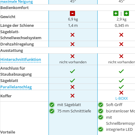
45°
45°
maximale Neigung
Bedienkomfort
Gewicht
6,9 kg
2,9 kg
Länge der Schiene
1,4 m
0,345 m
Sägeblatt-
Schnellwechselsystem
Drehzahlregelung
Ausstattung
Hinterschnittfunktion
nicht vorhanden
nicht vorhande
Anschluss für
Staubabsaugung
Sägeblatt
Parallelanschlag
Koffer
L-BOXX
mit Sägeblatt
Soft-Griff
75 mm Schnitttiefe
bürstenloser M
mit
Schnellbremssy
integrierte LED
Vorteile