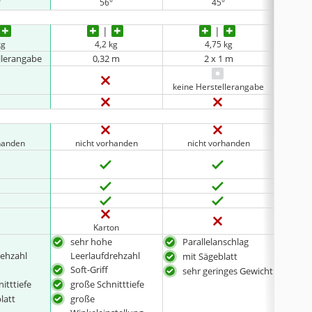
°
56°
45°
kg
4,2 kg
4,75 kg
llerangabe
0,32 m
2 x 1 m
keine Herstellerangabe
rhanden
nicht vorhanden
nicht vorhanden
ni
Karton
sehr hohe
Parallelanschlag
hoc
rehzahl
Leerlaufdrehzahl
Hart
mit Sägeblatt
Soft-Griff
wer
sehr geringes Gewicht
Eins
itttiefe
große Schnitttiefe
komp
blatt
große
Einh