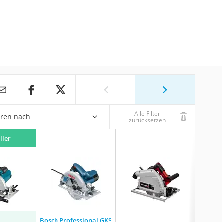
Alle Filter
eren nach
zurücksetzen
ller
Bosch Professional GKS