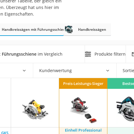
nserer Tabelle, der gleich ein
n. Überzeugt hat uns hier im
r
en Eigenschaften.
Handkreissägen mit Führungsschiene
Handkreissägen
mera
mit Elektrostart
t Führungsschiene
im Vergleich
Produkte filtern
Kundenwertung
Sorti
en
Preis-Leistungs-Sieger
Bestse
zer
Einhell Professional
l GKS