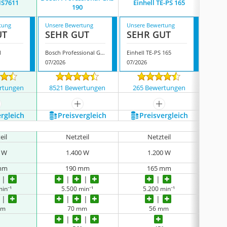
HS7611
Einhell TE-PS 165
Einh
190
tung
Unsere Bewertung
Unsere Bewertung
Unsere
UT
SEHR GUT
SEHR GUT
SEH
1
Bosch Professional GKS 190
Einhell TE-PS 165
Einhell
07/2026
07/2026
08/202
rtungen
8521 Bewertungen
265 Bewertungen
6 
ehr anzeigen
mehr anzeigen
mehr anzeigen
ergleich
Preis­vergleich
Preis­vergleich
P
eil
Netzteil
Netzteil
0 W
1.400 W
1.200 W
mm
190 mm
165 mm
min⁻¹
5.500 min⁻¹
5.200 min⁻¹
mm
70 mm
56 mm