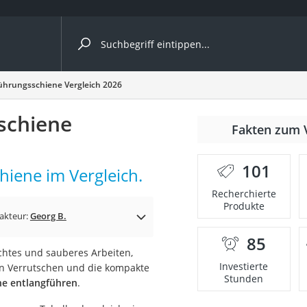
ergleiche nach Kategorie
ührungsschiene Vergleich 2026
schiene
nmäher
Fakten zum 
s
101
hiene im Vergleich.
er
Recherchierte
Produkte
gerät
akteur:
Georg B.
2 Innengeräte
85
chtes und sauberes Arbeiten,
Investierte
ein Verrutschen und die kompakte
Stunden
ene entlangführen
.
e