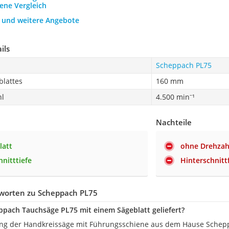
ene Vergleich
h und weitere Angebote
ils
Scheppach PL75
blattes
160 mm
hl
4.500 min⁻¹
Nachteile
latt
ohne Drehzah
nitttiefe
Hinterschnitt
worten zu Scheppach PL75
ppach Tauchsäge PL75 mit einem Sägeblatt geliefert?
ng der Handkreissäge mit Führungsschiene aus dem Hause Scheppac