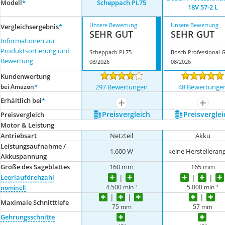
Modell
*
Scheppach PL75
18V 57-2 L
Unsere Bewertung
Unsere Bewertung
Vergleichsergebnis
*
SEHR GUT
SEHR GUT
Informationen zur
Produktsortierung und
Scheppach PL75
Bewertung
08/2026
08/2026
Kundenwertung
*
bei Amazon
297 Bewertungen
48 Bewertunge
Erhältlich bei
*
mehr anzeigen
mehr a
Preis­vergleich
Preis­verglei
Preis­vergleich
Motor & Leistung
Antriebsart
Netzteil
Akku
Leistungsaufnahme /
1.600 W
keine Herstelleran
Akkuspannung
Größe des Sägeblattes
160 mm
165 mm
Leerlaufdrehzahl
4.500 min⁻¹
5.000 min⁻¹
nominell
Maximale Schnitttiefe
75 mm
57 mm
Gehrungsschnitte