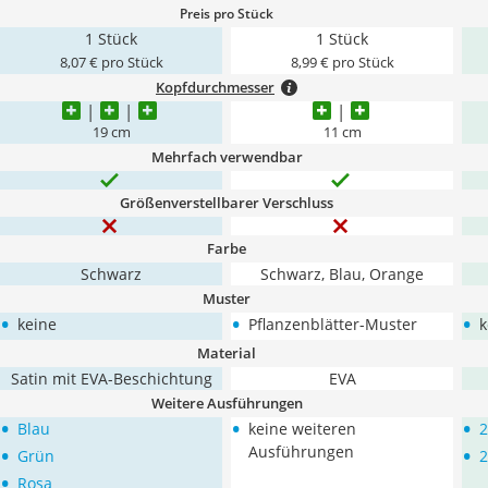
Preis pro Stück
1 Stück
1 Stück
8,07 € pro Stück
8,99 € pro Stück
Kopfdurchmesser
19 cm
11 cm
Mehrfach verwendbar
Größenverstellbarer Verschluss
Farbe
Schwarz
Schwarz, Blau, Orange
Muster
•
•
•
keine
Pflanzenblätter-Muster
k
Material
Satin mit EVA-Beschichtung
EVA
Weitere Ausführungen
•
•
•
Blau
keine weiteren
2
•
•
Ausführungen
Grün
2
•
Rosa