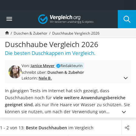
Die beliebtesten Vergleiche nach Kategorie
Vergleich
Wohnen
Matratzen-Topper
Duschen & Zubehör
Duschhaube Vergleich 2026
Matratzen
Konferenzlautsprecher
Duschhaube Vergleich 2026
Tageslichtlampe
Die besten Duschkappen im Vergleich.
Badlüfter
Ergonomischer Bürostuhl
Von:
Janice Meyer
Redakteurin
Bürohocker
schreibt über:
Duschen & Zubehör
Außenleuchte mit Kamera
Lektorin:
Nele B.
Ozongeneratoren
Akku-Tischlampe
In gängigen Tests im Internet hat sich gezeigt, dass
Konferenzmikrofon
Duschhauben noch für
viele weitere Anwendungsbereiche
Klappmatratze
geeignet sind
, als nur Ihre Haare vor Wasser zu schützen. Sie
Duschkopf mit Kalkfilter
können sie nutzen, um nach der Verwendung von
Aktenvernichter Sicherheitsstufe 4
Lockenwicklern
Ihre Haare zusammenzuhalten, oder als
Bettgitter
Abdeckung für Obst oder Gemüse.
Wählen Sie jetzt aus
1 - 2 von 13:
Beste Duschhauben
im Vergleich
Spannbettlaken
unserer Produkttabelle eine wiederverwendbare