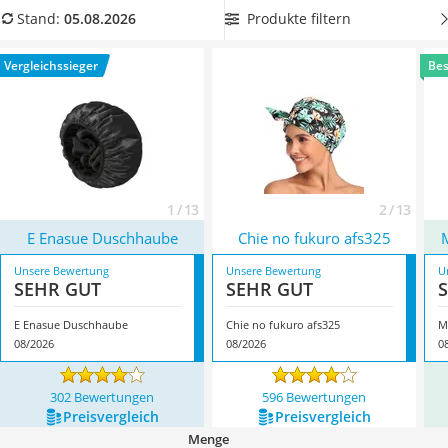
Topper 100 x 200
Duschhaube
, um einen kleinen Beitrag zum Schutz der
Produkte filtern
Stand:
05.08.2026
Duschpaneel
Umwelt zu leisten. Überzeugt hat uns hier im August 2026
Höhenverstellbarer Schreibtisch
besonders das Modell
E Enasue Duschhaube
*
mit seinen
Vergleichssieger
Bes
Matratze 90 x 200 cm
Eigenschaften.
Service
1 / 13
2 / 13
E Enasue Duschhaube
Chie no fukuro afs325
Unsere Bewertung
Unsere Bewertung
U
SEHR GUT
SEHR GUT
E Enasue Duschhaube
Chie no fukuro afs325
M
08/2026
08/2026
0
302 Bewertungen
596 Bewertungen
Preis­vergleich
Preis­vergleich
Menge