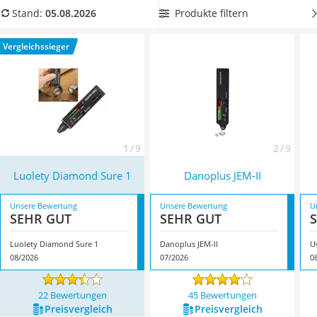
Löschdecke
Minuten ein zuverlässiges Ergebnis.
Wählen Sie jetzt einen
Produkte filtern
Stand:
05.08.2026
Multimeter
Diamanttester mit akustischem Signal
aus unserer
Winterharte Palmen
Vergleichstabelle, damit das Ergebnis weder zu übersehen
Vergleichssieger
Gasdurchlauferhitzer
noch zu überhören ist. Überzeugt hat uns hier im August
Service
2026 besonders das Modell
Luolety Diamond Sure 1
*
mit
seinen Eigenschaften.
1 / 9
2 / 9
Luolety Diamond Sure 1
Danoplus JEM-II
Unsere Bewertung
Unsere Bewertung
U
SEHR GUT
SEHR GUT
Luolety Diamond Sure 1
Danoplus JEM-II
08/2026
07/2026
0
22 Bewertungen
45 Bewertungen
Preis­vergleich
Preis­vergleich