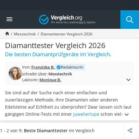
Die beliebtesten Vergleiche nach Kategorie
Vergleich
Baumarkt
Tresor feuerfest
Messtechnik
Diamanttester Vergleich 2026
Makita-Akku-Rasenmäher
Kappsäge
Diamanttester Vergleich 2026
Smartes Türschloss
Die besten Diamantprüfgeräte im Vergleich.
Akku-Rasentrimmer
Feuchtigkeitsmessgerät
Von:
Franziska B.
Redakteurin
Split-Klimaanlage 2 Innengeräte
schreibt über:
Messtechnik
Pelletofen
Lektorin:
Monique B.
Bohrmaschine
Tiefbrunnenpumpe
Sie sind auf der Suche nach einer einfachen und
Fliesenschneider
zuverlässigen Methode, Ihre Diamanten oder anderen
Hochdruckreiniger
Edelsteine auf Echtheit zu überprüfen? Zwar lassen sich laut
Doppelschleifer
gängigen Online-Tests mit einer
Juwelierlupe
schon viele
Überwachungskamera
Feinheiten erkennen, ein Diamanttester
prüft die Echtheit
Benzinrasenmäher mit Elektrostart
aber besonders zuverlässig
durch die Wärmeleitfähigkeits-
1 - 2 von 9:
Beste Diamanttester
im Vergleich
Akku-Laubsauger
Technologie. Dadurch erhalten Sie innerhalb weniger