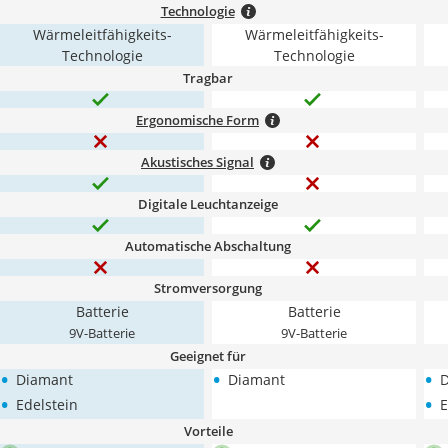
Technologie
Wärmeleitfähigkeits-
Wärmeleitfähigkeits-
Technologie
Technologie
Tragbar
Ergonomische Form
Akustisches Signal
Digitale Leuchtanzeige
Automatische Abschaltung
Stromversorgung
Batterie
Batterie
9V-Batterie
9V-Batterie
Geeignet für
•
•
•
Diamant
Diamant
•
•
Edelstein
E
Vorteile