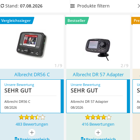
Alkoholtester
ausgestattet sind. In verschiedenen Online-Tests der
Produkte filtern
Stand:
07.08.2026
Felgenbaum
Fachpresse schneiden Produkte mit großen Bildschirmen
Diesel-Additiv
besonders gut ab, da diese einfach zu bedienen sind. Wählen
Vergleichssieger
Bestseller
Pre
Wagenheber
Sie jetzt ein Modell mit komfortablem Display. Überzeugt hat
Service
uns hier im August 2026 besonders das Modell
Albrecht
DR56 C
*
mit seinen Eigenschaften.
1 / 9
2 / 9
Albrecht DR56 C
Albrecht DR 57 Adapter
Unsere Bewertung
Unsere Bewertung
U
SEHR GUT
SEHR GUT
Albrecht DR56 C
Albrecht DR 57 Adapter
A
08/2026
08/2026
0
483 Bewertungen
416 Bewertungen
mehr anzeigen
mehr anzeigen
Preis­vergleich
Preis­vergleich