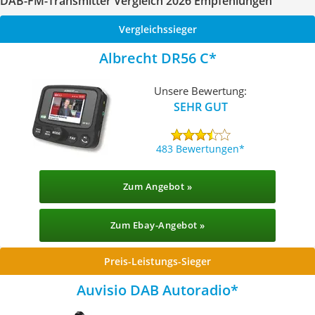
DAB-FM-Transmitter Vergleich 2026 Empfehlungen
Vergleichssieger
Albrecht DR56 C
Unsere Bewertung:
SEHR GUT
483 Bewertungen
Zum Angebot »
Zum Ebay-Angebot »
Preis-Leistungs-Sieger
Auvisio DAB Autoradio