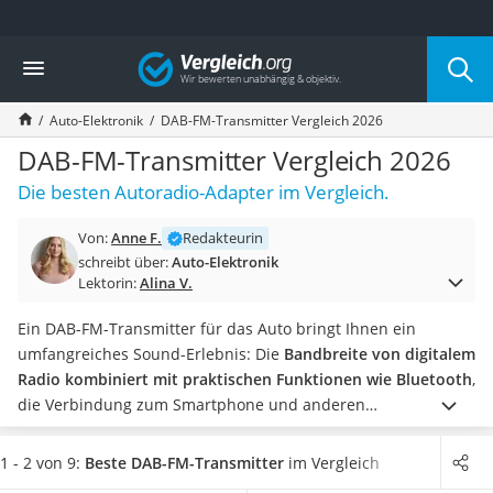
Die beliebtesten Vergleiche nach Kategorie
Vergleich
Auto & Motor
Fahrradträger-Anhängerkupplung (4 Fahrräder)
Auto-Elektronik
DAB-FM-Transmitter Vergleich 2026
Fahrradträger
Fahrradträger (Anhängerkupplung)
DAB-FM-Transmitter Vergleich 2026
Fahrradträger 3 Fahrräder
Die besten Autoradio-Adapter im Vergleich.
Benzinkanister (20 l)
Dashcam
Von:
Anne F.
Redakteurin
Fahrradträger E-Bike
schreibt über:
Auto-Elektronik
Benzinkanister
Lektorin:
Alina V.
Marderschreck
Wagenheber 3t
Ein DAB-FM-Transmitter für das Auto bringt Ihnen ein
AGM-Batterie Wohnmobil
umfangreiches Sound-Erlebnis: Die
Bandbreite von digitalem
Thule-Fahrradträger
Radio kombiniert mit praktischen Funktionen wie Bluetooth
,
FM-Transmitter
die Verbindung zum Smartphone und anderen
Sommerreifen 205/55 R16
elektronischen Geräten.
In unserer Produkttabelle finden Sie
Autobatterie-Ladegerät
auf einen Blick die besten DAB-FM-Transmitter verschiedener
1 - 2 von 9:
Beste DAB-FM-Transmitter
im Vergleich
Starthilfe mit Kompressor
Hersteller, die
mit einer Vielzahl von Zusatzfunktionen