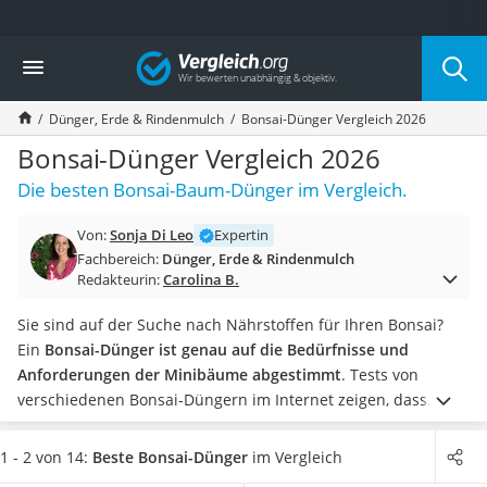
Die beliebtesten Vergleiche nach Kategorie
Vergleich
Baumarkt
Tresor feuerfest
Dünger, Erde & Rindenmulch
Bonsai-Dünger Vergleich 2026
Makita-Akku-Rasenmäher
Kappsäge
Bonsai-Dünger Vergleich 2026
Smartes Türschloss
Die besten Bonsai-Baum-Dünger im Vergleich.
Akku-Rasentrimmer
Feuchtigkeitsmessgerät
Von:
Sonja Di Leo
Expertin
Split-Klimaanlage 2 Innengeräte
Fachbereich:
Dünger, Erde & Rindenmulch
Pelletofen
Redakteurin:
Carolina B.
Bohrmaschine
Tiefbrunnenpumpe
Sie sind auf der Suche nach Nährstoffen für Ihren Bonsai?
Fliesenschneider
Ein
Bonsai-Dünger ist genau auf die Bedürfnisse und
Hochdruckreiniger
Anforderungen der Minibäume abgestimmt
.
Tests von
Doppelschleifer
verschiedenen Bonsai-Düngern im Internet zeigen, dass
Überwachungskamera
diese Unterschiede hinsichtlich der Ausstattung mit einer
Benzinrasenmäher mit Elektrostart
Dosierhilfe aufweisen. Bei einigen dient der Deckel als
1 - 2 von 14:
Beste Bonsai-Dünger
im Vergleich
Akku-Laubsauger
Dosierhilfe, bei anderen erfolgt die Dosierung über