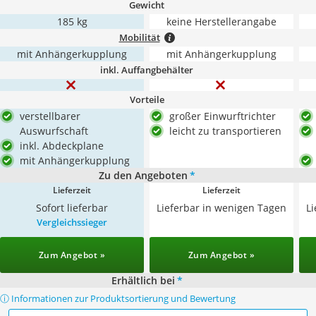
Gewicht
185 kg
keine Herstellerangabe
Mobilität
mit Anhängerkupplung
mit Anhängerkupplung
inkl. Auffangbehälter
Vorteile
verstellbarer
großer Einwurftrichter
Auswurfschaft
leicht zu transportieren
inkl. Abdeckplane
mit Anhängerkupplung
Zu den Angeboten
*
Lieferzeit
Lieferzeit
Sofort lieferbar
Lieferbar in wenigen Tagen
L
Vergleichssieger
Zum Angebot »
Zum Angebot »
Erhältlich bei
*
ⓘ Informationen zur Produktsortierung und Bewertung