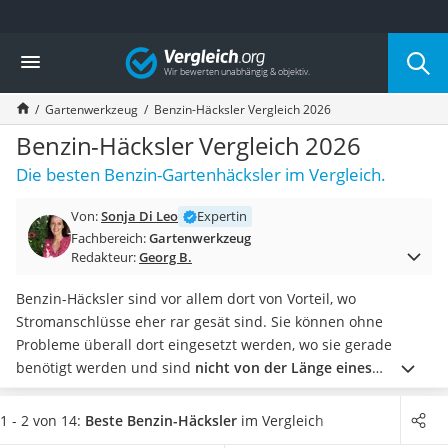
Die beliebtesten Vergleiche nach Kategorie
Vergleich
Baumarkt
Tresor feuerfest
Gartenwerkzeug
Benzin-Häcksler Vergleich 2026
Makita-Akku-Rasenmäher
Kappsäge
Benzin-Häcksler Vergleich 2026
Smartes Türschloss
Die besten Benzin-Gartenhäcksler im Vergleich.
Akku-Rasentrimmer
Feuchtigkeitsmessgerät
Von:
Sonja Di Leo
Expertin
Split-Klimaanlage 2 Innengeräte
Fachbereich:
Gartenwerkzeug
Pelletofen
Redakteur:
Georg B.
Bohrmaschine
Tiefbrunnenpumpe
Benzin-Häcksler sind vor allem dort von Vorteil, wo
Fliesenschneider
Stromanschlüsse eher rar gesät sind. Sie können ohne
Hochdruckreiniger
Probleme überall dort eingesetzt werden, wo sie gerade
Doppelschleifer
benötigt werden und sind
nicht von der Länge eines
Überwachungskamera
Verlängerungskabels abhängig.
Zudem zeichnen sie sich
Benzinrasenmäher mit Elektrostart
durch ihre hohe Leistung aus, mit der die meisten
1 - 2 von 14:
Beste Benzin-Häcksler
im Vergleich
Akku-Laubsauger
strombetriebenen Häcksler nicht mithalten können.