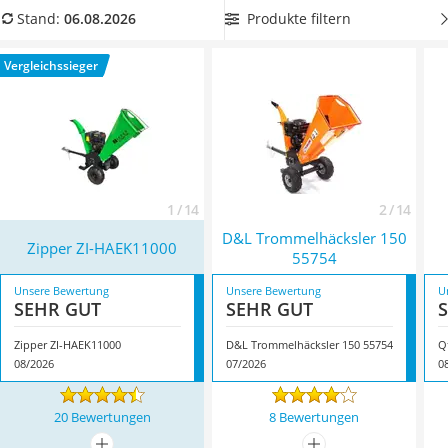
Löschdecke
Überzeugen Sie sich jetzt in Ihrem eigenen Praxis-Test von
Produkte filtern
Stand:
06.08.2026
Multimeter
der Leistung der Gartengeräte und
achten Sie beim Kauf auf
Winterharte Palmen
die Mobilität,
um uneingeschränkt arbeiten zu können.
Vergleichssieger
Gasdurchlauferhitzer
Überzeugt hat uns hier im August 2026 besonders das
Service
Modell
Zipper ZI-HAEK11000
*
mit seinen Eigenschaften.
1 / 14
2 / 14
D&L Trommelhäcksler 150
Zipper ZI-HAEK11000
55754
Unsere Bewertung
Unsere Bewertung
U
SEHR GUT
SEHR GUT
Zipper ZI-HAEK11000
D&L Trommelhäcksler 150 55754
Q
08/2026
07/2026
0
20 Bewertungen
8 Bewertungen