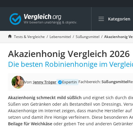
Kategorien
Die beliebtesten V
Lebensmittel
Tests & Vergleiche
Lebensmittel
Süßungsmittel
Akazienhonig Ve
Schwarzkümmelöl
Akazienhonig Vergleich 2026
Knäckebrot
Schwarzkümmelöl-
Die besten Robinienhonige im Verglei
Manukahonig
Eiklar
Fachbereich:
Süßungsmittel
Re
Von:
Jenny Tröger
Expertin
Astronautenkost
Akazienhonig schmeckt mild süßlich
und eignet sich durch d
Balsamico-Essig
Süßen von Getränken oder als Bestandteil von Dressings. Vers
Schwarzkümmelöl 
Akazienhonige im Internet zeigen, dass manche Hersteller auf
setzen und damit ihre Honige verfeinern. Diese besonderen Ar
Sardinen
Beilage für Weichkäse
oder geben Tee und anderen Getränken 
Honig