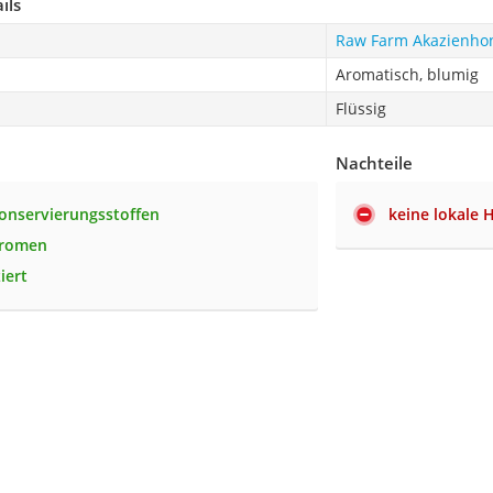
ils
Raw Farm Akazienho
Aromatisch, blumig
Flüssig
Nachteile
Konservierungsstoffen
keine lokale 
Aromen
ziert