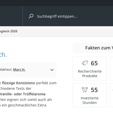
ergleiche nach Kategorie
rgleich 2026
Fakten zum 
Kapseln
ch.
65
dakteur:
Marc H.
Recherchierte
Produkte
ie
flüssige Konsistenz
perfekt zum
55
chiedene Tests der
bio
Vanille- oder Trüffelaroma
Investierte
ten eignen sich somit auch als
Stunden
ein geschmackliches Extra.