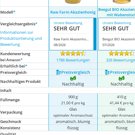
Beegut BIO Akazien
Modell
*
Raw Farm Akazienhonig
mit Wabenstüc
Unsere Bewertung
Unsere Bewertung
Vergleichsergebnis
*
SEHR GUT
SEHR GUT
Informationen zur
Produktsortierung und
Raw Farm Akazienhonig
B
Bewertung
08/2026
07/2026
Kundenwertung
*
bei Amazon
1786 Bewertungen
326 Bewertung
Erhältlich bei
*
Preis­vergleich
Preis­verglei
Preis­vergleich
Nachhaltiges Produkt
Nachhaltig
Nachhaltig
Inhalt
900 g
410 g
Füllmenge
21,00 € pro kg
41,44 € pro kg
Glas
Glas
Verpackung
optimaler Aromaschutz
optimaler Aromasc
Geschmack
aromatisch, blumig
aromatisch, blum
Konsistenz
flüssig
flüssig
Qualität