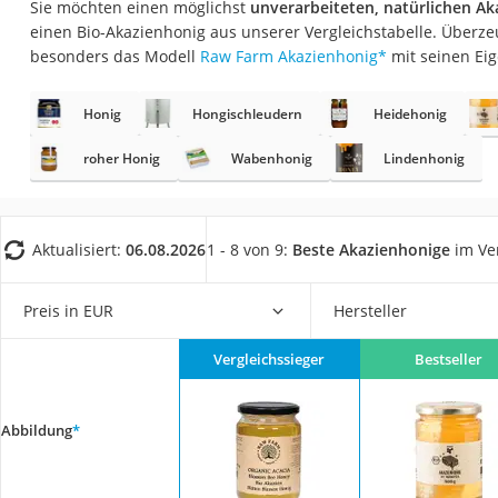
Sie möchten einen möglichst
unverarbeiteten, natürlichen A
Gemüsebrühe
einen Bio-Akazienhonig aus unserer Vergleichstabelle. Überze
Eiskaffee-Pulver
besonders das Modell
Raw Farm Akazienhonig
*
mit seinen Ei
Irischer Whiskey
Honig
Hongischleudern
Heidehonig
Grapefruitkernext
Matcha-Set
roher Honig
Wabenhonig
Lindenhonig
Sojasauce
MCT-Öl
Aktualisiert:
06.08.2026
1 - 8 von 9:
Beste Akazienhonige
im Ve
Trüffelöl
Erythrit
Preis in EUR
Hersteller
Müsli ohne Zucker
Vergleichssieger
Bestseller
Service
Abbildung
*