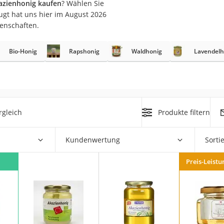
kazienhonig kaufen
? Wählen Sie
ugt hat uns hier im August 2026
genschaften.
Bio-Honig
Rapshonig
Waldhonig
Lavendelh
rakt
rgleich
Produkte filtern
Kundenwertung
Sorti
zusatz
Preis-Leistu