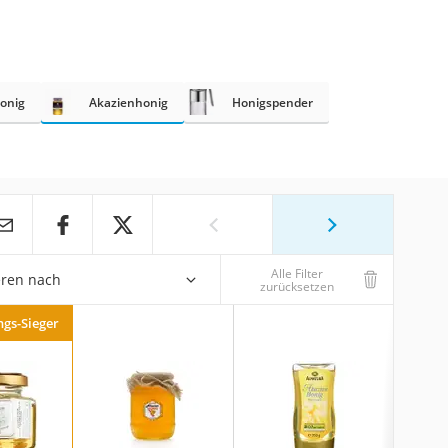
onig
Akazienhonig
Honigspender
Alle Filter
eren nach
zurücksetzen
ngs-Sieger