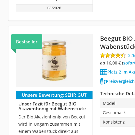
08/2026
Beegut BIO 
Bestseller
Wabenstüc
32
ab 16,00 €
(
Sofor
Platz 2 im Ak
Preisvergleic
Technische Deta
Unsere Bewertung:
SEHR GUT
Modell
Unser Fazit für Beegut BIO
Akazienhonig mit Wabenstück:
Geschmack
Der Bio Akazienhonig von Beegut
Konsistenz
wird in Ungarn zusammen mit
einem Wabenstück direkt aus