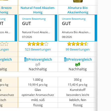
a Brezzo
Natural Food Akazien-
Alnatura Bio
Bu
honig
Honig
Akazienhonig
Ak
tung
Unsere Bewertung
Unsere Bewertung
Unsere
UT
GUT
GUT
GUT
Apicoltura Brezzo Akazienhonig
Natural Food Akazien-Honig
Alnatura Bio Akazienhonig
07/2026
08/2026
07/202
tungen
523 Bewertungen
99 Bewertungen
560
ergleich
Preis­vergleich
Preis­vergleich
P
ltig
Nachhaltig
Nachhaltig
N
 g
1.000 g
350 g
 pro kg
19,99 € pro kg
15,40 € pro kg
19
s
Glas
Kunststoff
romaschutz
optimaler Aromaschutz
besonders leicht
optima
isch
mild, süß
lieblich, fein
ig
flüssig
flüssig