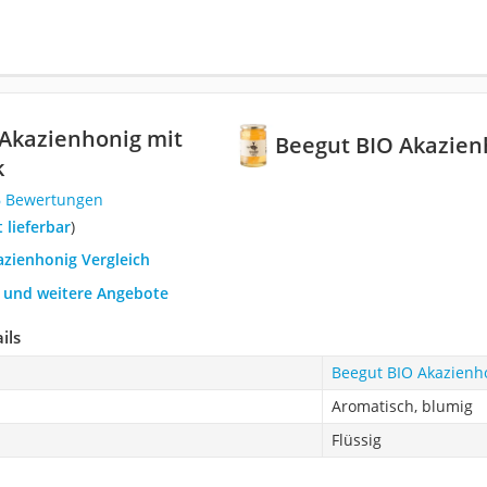
Akazienhonig mit
Beegut BIO Akazien
k
6 Bewertungen
t lieferbar
)
azienhonig Vergleich
h und weitere Angebote
ils
Beegut BIO Akazienh
Aromatisch, blumig
Flüssig