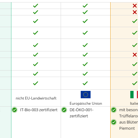
nicht EU-Landwirtschaft
Europäische Union
Itali
k
IT-Bio-003 zertifiziert
DE-ÖKO-001-
mit beso
zertifiziert
Trüffelar
aus Blüte
Piemont