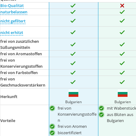
Bio-Qualität
naturbelassen
nicht gefiltert
nicht erhitzt
frei von zusätzlichen
Süßungsmitteln
frei von Aromastoffen
frei von
Konservierungsstoffen
frei von Farbstoffen
frei von
Geschmacksverstärkern
Herkunft
Bulgarien
Bulgarien
frei von
mit Wabenstüc
Konservierungsstoffe
aus Blüten aus
n
Vorteile
Bulgarien
frei von Aromen
biozertifiziert