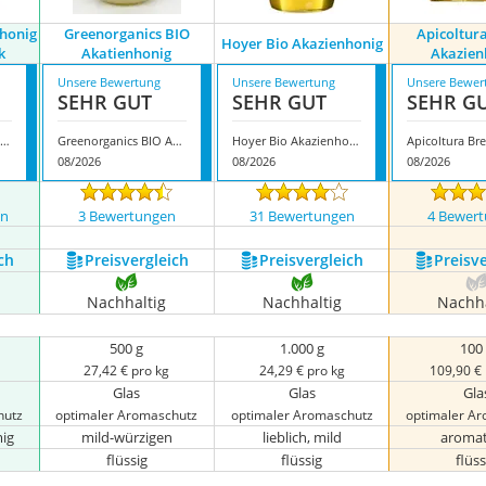
honig
Greenorganics BIO
Apicoltur
Hoyer Bio Akazienhonig
k
Akatienhonig
Akazien
Unsere Bewertung
Unsere Bewertung
Unsere Bewer
SEHR GUT
SEHR GUT
SEHR G
eegut BIO Akazienhonig mit Wabenstück
Greenorganics BIO Akatienhonig
Hoyer Bio Akazienhonig
08/2026
08/2026
08/2026
en
3 Bewertungen
31 Bewertungen
4 Bewer
ch
Preis­vergleich
Preis­vergleich
Preis­v
Nachhaltig
Nachhaltig
Nachha
500 g
1.000 g
100
27,42 € pro kg
24,29 € pro kg
109,90 €
Glas
Glas
Gla
hutz
optimaler Aromaschutz
optimaler Aromaschutz
optimaler A
ig
mild-würzigen
lieblich, mild
aromat
flüssig
flüssig
flüss