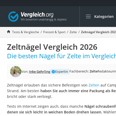
Kategorien
Die beliebtesten V
Freizeit & Sport
Tests & Vergleiche
Freizeit & Sport
Zelte
Zeltnägel Vergleich 202
Gartentrampolin
Zeltnägel Vergleich 2026
Trampolin
Metalldetektor
Die besten Nägel für Zelte im Vergleic
Eufab-Fahrradträg
Trampolin 366 cm
Fachbereich:
Zelte
Redakteuri
Von:
Inke Gehrling
Expertin
Fahrradschloss
Zeltnägel erlauben das sichere Befestigen von
Zelten
auf Camp
Aluminium-Koffer
Strand. Am besten
haben Sie auch immer eine Packung als Re
Futterboot
bricht oder stark verbiegt.
Air Bike
Tests im Internet zeigen auch, dass manche
Nägel schraubenf
E-Bike-Dreirad
denen sie sich leicht in weichen Boden drehen lassen.
Wählen 