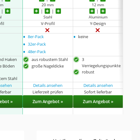
mm
20 mm
12 mm
l
Stahl
Aluminium
ve
fil
V-Profil
Y-Design
T
•
•
•
8er-Pack
keine
8er-P
•
32er-Pack
•
48er-Pack
und Haken
aus robustem Stahl
3
abg
Verriegelungspunkte
ge Böden
große Nageldicke
ein
robust
tem Stahl
ansehen
Details ansehen
Details ansehen
Det
eferbar
Lieferzeit prüfen
Sofort lieferbar
Sof
ebot »
Zum Angebot »
Zum Angebot »
Zu