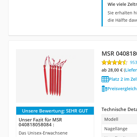
Wie viele Zel
Sie erhalten 
die Hälfte da
MSR 040818
95
ab 28,00 €
(
Liefe
Platz 2 im Ze
Preisvergleic
Technische Deta
Unsere Bewertung:
SEHR GUT
Modell
Unser Fazit für MSR
040818058084 :
Nagellänge
Das Unisex-Erwachsene