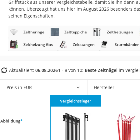
Griffstück aus unserer Vergleichstabelle, damit Sie ihn dann 
Trekkingschuhe H
können. Überzeugt hat uns hier im August 2026 besonders da
Reisetasche mit Ro
seinen Eigenschaften.
Klimmzugstation
Zeltheringe
Zeltteppiche
Zeltheizungen
Koffer
Nachtsichtgerät
Zeltheizung Gas
Zeltstangen
Sturmbänder 
Faltschloss
Handgepäck-Koffe
Aktualisiert:
06.08.2026
1 - 8 von 10:
Beste Zeltnägel
im Vergle
Vibrationsplatte
Wanderschuhe He
Preis in EUR
Hersteller
Sicherheitsweste R
Vergleichssieger
Service
Abbildung
*