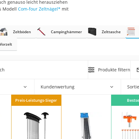
auch genauso leicht herausziehen
erren
s Modell
Com-four Zeltnägel
*
mit
llen
Zeltböden
Campinghämmer
Zelttasche
Vorzelt
r
ich
Produkte filtern
rren
Kundenwertung
Sorti
eiten
Preis-Leistungs-Sieger
Bestse