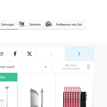
Zeltnägel
Zeltöfen
Feldbetten mit Zelt
Alle Filter
eren nach
zurücksetzen
ller