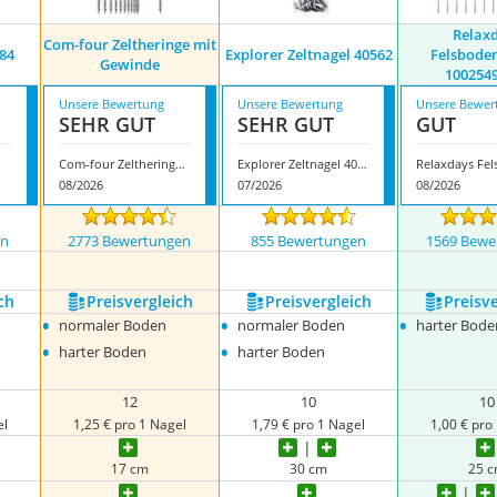
Relax
Com-four Zeltheringe mit
84
Explorer Zeltnagel 40562
Felsbode
Gewinde
100254
Unsere Bewertung
Unsere Bewertung
Unsere Bewer
SEHR GUT
SEHR GUT
GUT
Com-four Zeltheringe mit Gewinde
Explorer Zeltnagel 40562
08/2026
07/2026
08/2026
en
2773 Bewertungen
855 Bewertungen
1569 Bewe
nzeigen
ch
Preis­vergleich
Preis­vergleich
Preis­v
•
•
•
normaler Boden
normaler Boden
harter Bode
•
•
harter Boden
harter Boden
12
10
10
el
1,25 € pro 1 Nagel
1,79 € pro 1 Nagel
1,00 € pro
17 cm
30 cm
25 