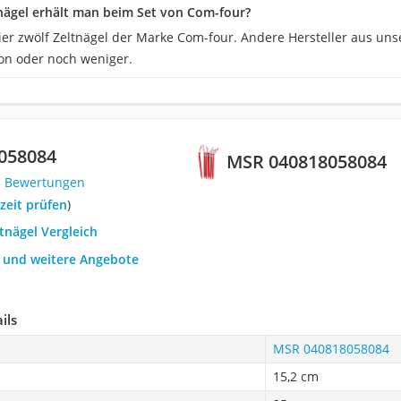
tnägel erhält man beim Set von Com-four?
hier zwölf Zeltnägel der Marke Com-four. Andere Hersteller aus uns
von oder noch weniger.
058084
MSR 040818058084
3 Bewertungen
rzeit prüfen
)
ltnägel Vergleich
h und weitere Angebote
ils
MSR 040818058084
15,2 cm