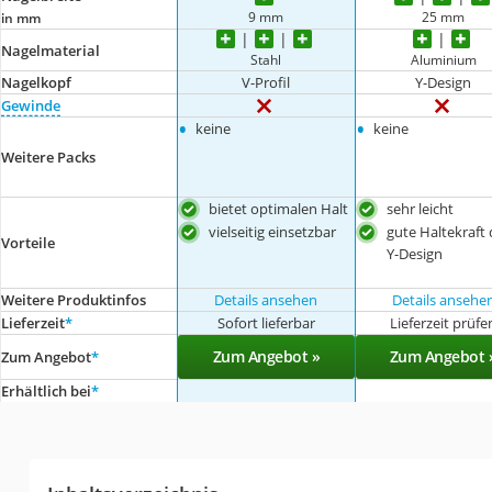
9 mm
25 mm
in mm
Nagelmaterial
Stahl
Aluminium
Nagelkopf
V-Profil
Y-Design
Gewinde
•
•
keine
keine
Weitere Packs
bietet optimalen Halt
sehr leicht
vielseitig einsetzbar
gute Haltekraft
Vorteile
Y-Design
Weitere Produktinfos
Details ansehen
Details ansehe
Lieferzeit
*
Sofort lieferbar
Lieferzeit prüfe
Zum Angebot »
Zum Angebot 
Zum Angebot
*
Erhältlich bei
*