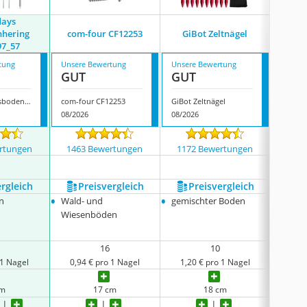
days
nhering
com-four CF12253
GiBot Zeltnägel
Jo
97_57
tung
Unsere Bewertung
Unsere Bewertung
Unsere
GUT
GUT
GUT
Relaxdays Felsbodenhering 10025497_57
com-four CF12253
GiBot Zeltnägel
Joerres
08/2026
08/2026
08/202
rtungen
1463 Bewertungen
1172 Bewertungen
357
ergleich
Preis­vergleich
Preis­vergleich
P
•
•
•
n
Wald- und
gemischter Boden
harte
•
Wiesenböden
weich
16
10
 1 Nagel
0,94 € pro 1 Nagel
1,20 € pro 1 Nagel
0,83
cm
17 cm
18 cm