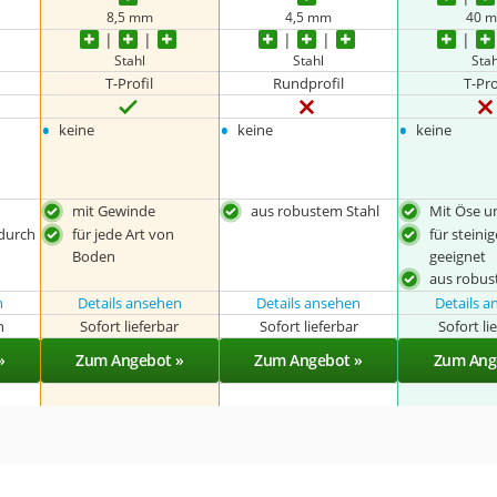
8,5 mm
4,5 mm
40 
Stahl
Stahl
Stah
T-Profil
Rundprofil
T-Pro
•
•
•
keine
keine
keine
mit Gewinde
aus robustem Stahl
Mit Öse 
 durch
für jede Art von
für steini
Boden
geeignet
aus robus
n
Details ansehen
Details ansehen
Details 
n
Sofort lieferbar
Sofort lieferbar
Sofort li
»
Zum Angebot »
Zum Angebot »
Zum Ang