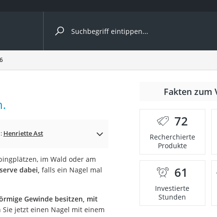
ergleiche nach Kategorie
6
Fakten zum 
h.
er
72
n:
Henriette Ast
Recherchierte
Produkte
ingplätzen, im Wald oder am
61
serve dabei,
falls ein Nagel mal
Investierte
Stunden
örmige Gewinde besitzen, mit
Sie jetzt einen Nagel mit einem