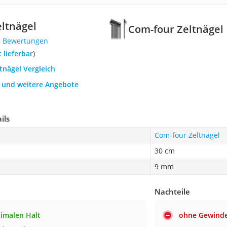
ltnägel
Com-four Zeltnägel
8 Bewertungen
t lieferbar
)
ltnägel Vergleich
h und weitere Angebote
ils
Com-four Zeltnägel
30 cm
9 mm
Nachteile
timalen Halt
ohne Gewind