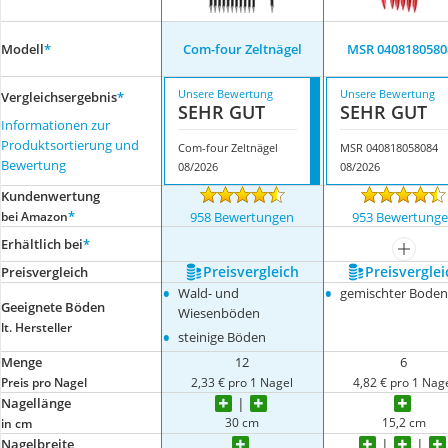
Modell
*
Com-four Zeltnägel
MSR 0408180580
Unsere Bewertung
Unsere Bewertung
Vergleichsergebnis
*
SEHR GUT
SEHR GUT
Informationen zur
Produktsortierung und
Com-four Zeltnägel
MSR 040818058084
Bewertung
08/2026
08/2026
Kundenwertung
*
bei Amazon
958 Bewertungen
953 Bewertung
Erhältlich bei
*
mehr a
Preis­vergleich
Preis­verglei
Preis­vergleich
•
•
Wald- und
gemischter Boden
Geeignete Böden
Wiesenböden
lt. Hersteller
•
steinige Böden
Menge
12
6
Preis pro Nagel
2,33 € pro 1 Nagel
4,82 € pro 1 Nag
Nagellänge
30 cm
15,2 cm
in cm
Nagelbreite