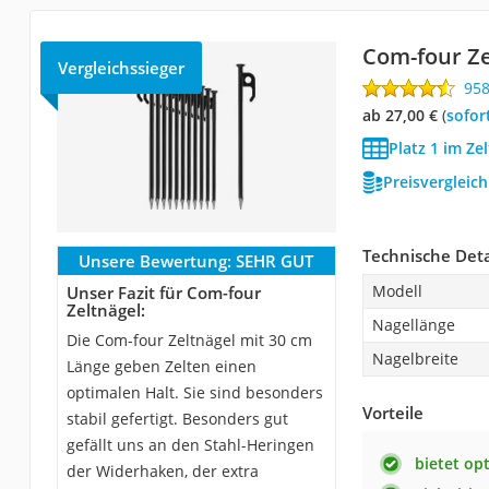
Com-four Ze
Vergleichssieger
95
ab 27,00 €
(
Sofor
Platz 1 im Ze
Preisvergleic
Technische Deta
Unsere Bewertung:
SEHR GUT
Modell
Unser Fazit für Com-four
Zeltnägel:
Nagellänge
Die Com-four Zeltnägel mit 30 cm
Nagelbreite
Länge geben Zelten einen
optimalen Halt. Sie sind besonders
Vorteile
stabil gefertigt. Besonders gut
gefällt uns an den Stahl-Heringen
bietet op
der Widerhaken, der extra