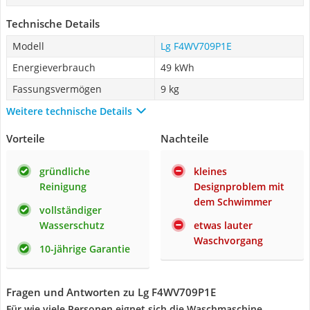
Technische Details
Modell
Lg F4WV709P1E
Energieverbrauch
49 kWh
Fassungsvermögen
9 kg
Weitere technische Details
Vorteile
Nachteile
gründliche
kleines
Reinigung
Designproblem mit
dem Schwimmer
vollständiger
Wasserschutz
etwas lauter
Waschvorgang
10-jährige Garantie
Fragen und Antworten zu Lg F4WV709P1E
Für wie viele Personen eignet sich die Waschmaschine