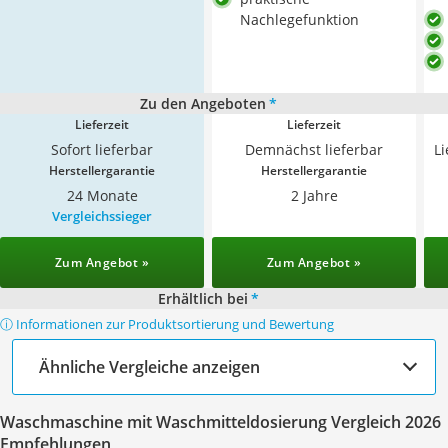
Nachlegefunktion
Zu den Angeboten
*
Lieferzeit
Lieferzeit
Sofort lieferbar
Demnächst lieferbar
L
Herstellergarantie
Herstellergarantie
24 Monate
2 Jahre
Vergleichssieger
Zum Angebot »
Zum Angebot »
Erhältlich bei
*
ⓘ Informationen zur Produktsortierung und Bewertung
Ähnliche Vergleiche anzeigen
Waschmaschine mit Waschmitteldosierung Vergleich 2026
Empfehlungen