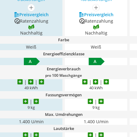
mehr anzeigen
mehr anzeigen
Preis­vergleich
Preis­vergleich
Ratenzahlung
Ratenzahlung
Nachhaltig
Nachhaltig
Farbe
Weiß
Weiß
Energieeffizienzklasse
A
A
Energieverbrauch
pro 100 Waschgänge
49 kWh
40 kWh
Fassungsvermögen
9 kg
9 kg
Max. Umdrehungen
1.400 U/min
1.400 U/min
Lautstärke