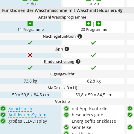
71 dB
70 dB
Funktionen der Waschmaschine mit Waschmitteldosierung
Anzahl Waschprogramme
14 Programme
20 Programme
Nachlegefunktion
App
Kindersicherung
Eigengewicht
73,8 kg
82,8 kg
Maße (L x B x H)
59 x 59,8 x 84,5 cm
59,8 x 59 x 84,5 cm
Vorteile
SmartFinish
mit App-Kontrolle
Antiflecken-System
besonders gute
großes LED-Display
Energieeffizienzklasse
sehr leise
praktische