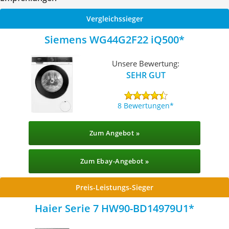
Vergleichssieger
Siemens WG44G2F22 iQ500
Unsere Bewertung:
SEHR GUT
8 Bewertungen
Zum Angebot »
Zum Ebay-Angebot »
Preis-Leistungs-Sieger
Haier ‎Serie 7 HW90-BD14979U1