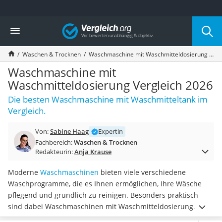
Die beliebtesten Vergleiche nach Kategorie
Vergleich
Haushalt
Wassersprudler
Waschen & Trocknen
Waschmaschine mit Waschmitteldosierung Vergleich 2026
Zentralstaubsauger
Brotbackautomat
Waschmaschine mit
Wischroboter
Waschmitteldosierung Vergleich 2026
Wäschespinne
Die besten Waschmaschine mit Waschmitteltank im
Industriestaubsauger
Vergleich.
Spülmaschinentabs
Akku-Staubsauger
Von:
Sabine Haag
Expertin
Eierkocher
Fachbereich:
Waschen & Trocknen
AEG-Waschmaschine
Redakteurin:
Anja Krause
Saug-Wisch-Roboter
Handstaubsauger
Moderne
Waschmaschinen
bieten viele verschiedene
Milchaufschäumer
Waschprogramme, die es Ihnen ermöglichen, Ihre Wäsche
Kondenstrockner
pflegend und gründlich zu reinigen. Besonders praktisch
Reiskocher
sind dabei Waschmaschinen mit Waschmitteldosierung.
Heißwasserspender
Diese helfen Ihnen dabei,
Waschmittel zu sparen
und somit