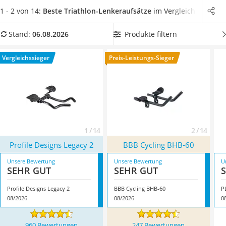
Handgepäck-Koffer
der Regel etwas preiswerter.
Achten Sie beim Kauf neben der
1 - 2 von 14:
Beste Triathlon-Lenkeraufsätze
im Vergleich
Vibrationsplatte
Stabilität und dem gewünschten Design auf den für Ihre
Wanderschuhe Herren
Zwecke richtigen Lenkerdurchmesser.
Wählen Sie im Zweifel
Produkte filtern
Stand:
06.08.2026
Sicherheitsweste Reiten
einen Lenkeraufsatz mit variabler Größeneinstellung.
Service
Überzeugt hat uns hier im August 2026 besonders das
Vergleichssieger
Preis-Leistungs-Sieger
Modell
Profile Designs Legacy 2
*
mit seinen Eigenschaften.
1 / 14
2 / 14
Profile Designs Legacy 2
BBB Cycling BHB-60
Unsere Bewertung
Unsere Bewertung
U
SEHR GUT
SEHR GUT
Profile Designs Legacy 2
BBB Cycling BHB-60
P
08/2026
08/2026
0
960 Bewertungen
247 Bewertungen