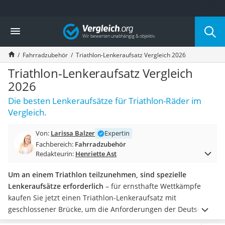
Die beliebtesten Vergleiche nach Kategorie
Vergleich
Freizeit & Sport
Gartentrampolin
Fahrradzubehör
Triathlon-Lenkeraufsatz Vergleich 2026
Trampolin
Metalldetektor
Triathlon-Lenkeraufsatz Vergleich
Eufab-Fahrradträger
2026
Trampolin 366 cm
Die besten Lenkeraufsätze für Triathlon-Räder im
Fahrradschloss
Vergleich.
Aluminium-Koffer
Futterboot
Von:
Larissa Balzer
Expertin
Air Bike
Fachbereich:
Fahrradzubehör
E-Bike-Dreirad
Redakteurin:
Henriette Ast
Trekkingschuhe Herren
Reisetasche mit Rollen
Um an einem Triathlon teilzunehmen, sind spezielle
Klimmzugstation
Lenkeraufsätze erforderlich
– für ernsthafte Wettkämpfe
Koffer
kaufen Sie jetzt einen Triathlon-Lenkeraufsatz mit
Nachtsichtgerät
geschlossener Brücke, um die Anforderungen der Deutschen
Faltschloss
Triathlon Union zu erfüllen. Offene Lenkeraufsätze sind in