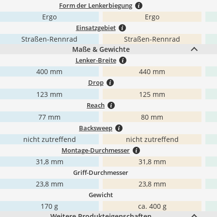
Form der Lenkerbiegung
Ergo
Ergo
Einsatzgebiet
Straßen-Rennrad
Straßen-Rennrad
Maße & Gewichte
Lenker-Breite
400 mm
440 mm
Drop
123 mm
125 mm
Reach
77 mm
80 mm
Backsweep
nicht zutreffend
nicht zutreffend
Montage-Durchmesser
31,8 mm
31,8 mm
Griff-Durchmesser
23,8 mm
23,8 mm
Gewicht
170 g
ca. 400 g
Weitere Produkteigenschaften