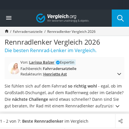
Die beliebtesten Vergleiche nach Kategorie
Vergleich
Freizeit & Sport
Gartentrampolin
Fahrradersatzteile
Rennradlenker Vergleich 2026
Trampolin
Metalldetektor
Rennradlenker Vergleich 2026
Eufab-Fahrradträger
Die besten Rennrad-Lenker im Vergleich.
Trampolin 366 cm
Fahrradschloss
Von:
Larissa Balzer
Expertin
Aluminium-Koffer
Fachbereich:
Fahrradersatzteile
Futterboot
Redakteurin:
Henriette Ast
Air Bike
E-Bike-Dreirad
Sie fühlen sich auf dem Fahrrad
so richtig wohl
- egal, ob im
Trekkingschuhe Herren
Großstadt-Dschungel, auf dem Radfernweg oder im Gelände?
Reisetasche mit Rollen
Die
nächste Challenge
wird etwas schneller? Dann sind Sie
Klimmzugstation
gut beraten, Ihr Rad mit einem Rennradlenker aufzurüsten.
Koffer
Wie verschiedene Tests im Internet zeigen, entscheidet der
Nachtsichtgerät
Lenker eines Fahrrades über die Sitzposition und damit den
1 - 2 von 7:
Beste Rennradlenker
im Vergleich
Faltschloss
Luftwiderstand
, den der Radfahrer bietet, sowie über den