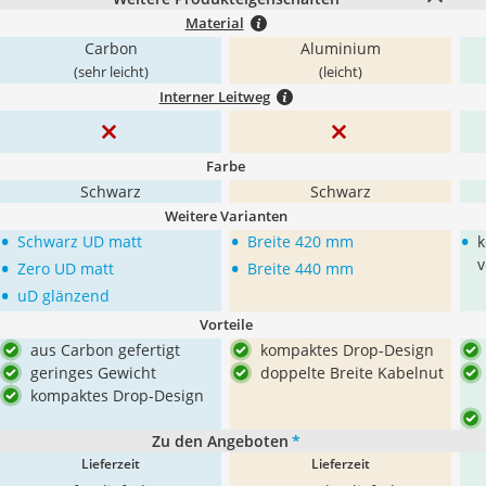
Material
Carbon
Aluminium
(sehr leicht)
(leicht)
Interner Leitweg
Farbe
Schwarz
Schwarz
Weitere Varianten
•
•
•
Schwarz UD matt
Breite 420 mm
k
•
•
v
Zero UD matt
Breite 440 mm
•
uD glänzend
Vorteile
aus Carbon gefertigt
kompaktes Drop-Design
geringes Gewicht
doppelte Breite Kabelnut
kompaktes Drop-Design
Zu den Angeboten
*
Lieferzeit
Lieferzeit