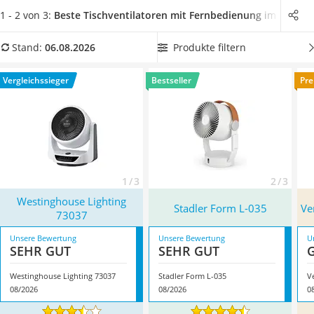
Löschdecke
Verschiedene Tests im Internet zeigen: Tischventilatoren mit
1 - 2 von 3:
Beste Tischventilatoren mit Fernbedienung
im Verglei
Multimeter
Fernbedienung erfreuen sich vor allem aufgrund ihrer
Winterharte Palmen
Mobilität größter Beliebtheit. Entdecken Sie in unserer
Produkte filtern
Stand:
06.08.2026
Gasdurchlauferhitzer
Vergleichstabelle auf den ersten Blick
besonders
Service
leistungsstarke oder leise Modelle.
Überzeugt hat uns hier
Vergleichssieger
Bestseller
Pre
im August 2026 besonders das Modell
Westinghouse Lighting
73037
*
mit seinen Eigenschaften.
1 / 3
2 / 3
Westinghouse Lighting
Stadler Form L-035
Ve
73037
Unsere Bewertung
Unsere Bewertung
U
SEHR GUT
SEHR GUT
Westinghouse Lighting 73037
Stadler Form L-035
V
08/2026
08/2026
0