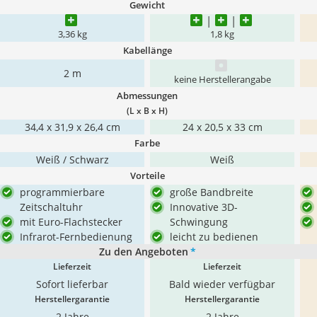
Gewicht
3,36 kg
1,8 kg
Kabellänge
2 m
keine Herstellerangabe
Abmessungen
(L x B x H)
34,4 x 31,9 x 26,4 cm
‎24 x 20,5 x 33 cm
Farbe
Weiß / Schwarz
Weiß
Vorteile
programmierbare
große Bandbreite
Zeitschaltuhr
Innovative 3D-
mit Euro-Flachstecker
Schwingung
Infrarot-Fernbedienung
leicht zu bedienen
Zu den Angeboten
*
Lieferzeit
Lieferzeit
Sofort lieferbar
Bald wieder verfügbar
Herstellergarantie
Herstellergarantie
2 Jahre
2 Jahre