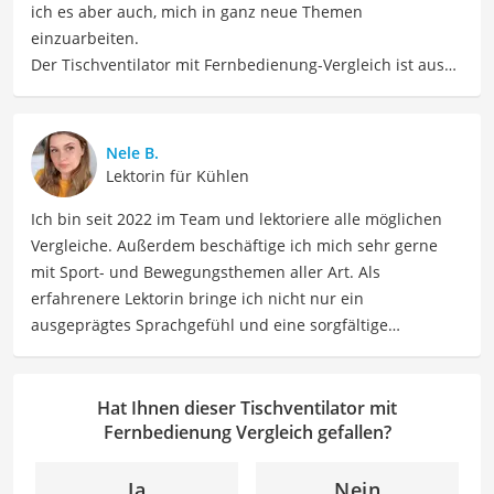
ich es aber auch, mich in ganz neue Themen
einzuarbeiten.
Der Tischventilator mit Fernbedienung-Vergleich ist aus
unserer Sicht besonders empfehlenswert für
Hittzegeplagte
.
Nele B.
Lektorin für Kühlen
Ich bin seit 2022 im Team und lektoriere alle möglichen
Vergleiche. Außerdem beschäftige ich mich sehr gerne
mit Sport- und Bewegungsthemen aller Art. Als
erfahrenere Lektorin bringe ich nicht nur ein
ausgeprägtes Sprachgefühl und eine sorgfältige
Arbeitsweise mit, sondern auch mein Interesse an
sportlichen Aktivitäten. Durch meine Tätigkeit als Lektorin
kann ich dazu beitragen, Texte inhaltlich präzise, gut
Hat Ihnen dieser Tischventilator mit
strukturiert und sprachlich einwandfrei zu gestalten.
Fernbedienung Vergleich gefallen?
Mein Ziel ist es, unsere Inhalte auf ihre inhaltliche
Kohärenz, logische Schlüssigkeit und stilistische Qualität
Ja
Nein