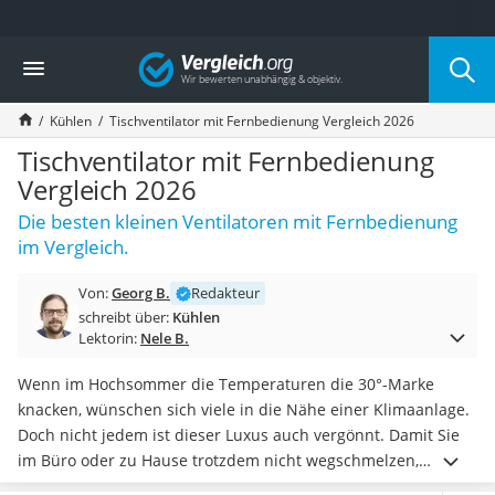
Die beliebtesten Vergleiche nach Kategorie
Vergleich
Baumarkt
Tresor feuerfest
Kühlen
Tischventilator mit Fernbedienung Vergleich 2026
Makita-Akku-Rasenmäher
Kappsäge
Tischventilator mit Fernbedienung
Smartes Türschloss
Vergleich 2026
Akku-Rasentrimmer
Die besten kleinen Ventilatoren mit Fernbedienung
Feuchtigkeitsmessgerät
im Vergleich.
Split-Klimaanlage 2 Innengeräte
Pelletofen
Von:
Georg B.
Redakteur
Bohrmaschine
schreibt über:
Kühlen
Tiefbrunnenpumpe
Lektorin:
Nele B.
Fliesenschneider
Hochdruckreiniger
Wenn im Hochsommer die Temperaturen die 30°-Marke
Doppelschleifer
knacken, wünschen sich viele in die Nähe einer Klimaanlage.
Überwachungskamera
Doch nicht jedem ist dieser Luxus auch vergönnt. Damit Sie
Benzinrasenmäher mit Elektrostart
im Büro oder zu Hause trotzdem nicht wegschmelzen,
Akku-Laubsauger
können Sie
mit einem Ventilator für eine kühle Brise sorgen.