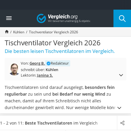
Die beliebtesten Vergleiche nach Kategorie
Vergleich
Baumarkt
Tresor feuerfest
Kühlen
Tischventilator Vergleich 2026
Makita-Akku-Rasenmäher
Kappsäge
Tischventilator Vergleich 2026
Smartes Türschloss
Die besten leisen Tischventilatoren im Vergleich.
Akku-Rasentrimmer
Feuchtigkeitsmessgerät
Von:
Georg B.
Redakteur
Split-Klimaanlage 2 Innengeräte
schreibt über:
Kühlen
Pelletofen
Lektorin:
Janina S.
Bohrmaschine
Tiefbrunnenpumpe
Tischventilatoren sind darauf ausgelegt,
besonders fein
Fliesenschneider
regulierbar
zu sein und
bei Bedarf nur wenig Wind
zu
Hochdruckreiniger
machen, damit auf Ihrem Schreibtisch nicht alles
Doppelschleifer
durcheinander gewirbelt wird. Nur wenige Modelle können
Überwachungskamera
in der Hinsicht überzeugen. Andere kommen hingegen nie
Benzinrasenmäher mit Elektrostart
auf einen vernünftigen Luftstrom, was bei großer Hitze
1 - 2 von 11:
Beste Tischventilatoren
im Vergleich
Akku-Laubsauger
unbefriedigend ist.
Auch
bei der Lautstärke zeigen sich