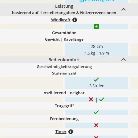
Leistung
basierend auf Herstellerangaben & Nutzerrezensionen
Windkraft
Gesamthöhe
Gewicht | Kabellänge
28 cm
1,5 kg | 1,9 m
Bedienkomfort
Geschwindigkeitsregulierung
Stufenanzahl
3 Stufen
oszillierend | neigbar
Tragegriff
Fernbedienung
Timer