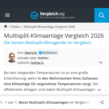
Die beliebtesten Vergleiche nach Kategorie
Vergleich
Baumarkt
Tresor feuerfest
Kühlen
Multisplit-Klimaanlage Vergleich 2026
Makita-Akku-Rasenmäher
Kappsäge
Multisplit-Klimaanlage Vergleich 2026
Smartes Türschloss
Die besten Multisplit-Klimageräte im Vergleich.
Akku-Rasentrimmer
Feuchtigkeitsmessgerät
Von:
Georg B.
Redakteur
Split-Klimaanlage 2 Innengeräte
schreibt über:
Kühlen
Pelletofen
Lektorin:
Janina S.
Bohrmaschine
Tiefbrunnenpumpe
Bei den steigenden Temperaturen ist es eine große
Fliesenschneider
Erleichterung, wenn
in den Wohnräumen Ihres Zuhauses
Hochdruckreiniger
eine Klimanlage für angenehme Temperaturen sorgt.
Die
Doppelschleifer
effektivsten Anlagen sind dabei Multisplit-Klimaanlagen, die
Überwachungskamera
neben einer Außeneinheit über mehrere Inneneinheiten
Benzinrasenmäher mit Elektrostart
verfügen. Dabei sollten Sie für jeden Wohnraum eine
1 - 1 von 1:
Beste Multisplit-Klimaanlagen
im Vergleich
Akku-Laubsauger
Inneneinheit einplanen.
Die Montage der Anlagen
darf nur