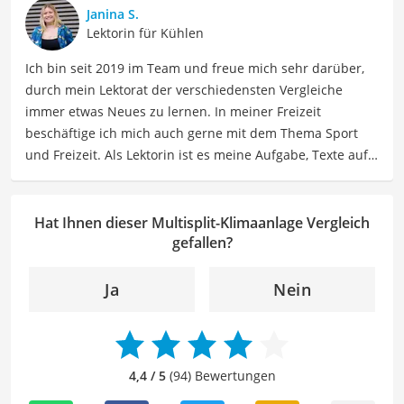
Janina S.
Lektorin für Kühlen
Ich bin seit 2019 im Team und freue mich sehr darüber,
durch mein Lektorat der verschiedensten Vergleiche
immer etwas Neues zu lernen. In meiner Freizeit
beschäftige ich mich auch gerne mit dem Thema Sport
und Freizeit. Als Lektorin ist es meine Aufgabe, Texte auf
ihre inhaltliche Richtigkeit, sprachliche Präzision und
Lesbarkeit zu überprüfen. Mein Ziel ist es, unseren
Autoren dabei zu helfen, ihre Botschaften klar und
Hat Ihnen dieser Multisplit-Klimaanlage Vergleich
effektiv zu kommunizieren. Durch meine Leidenschaft für
gefallen?
das geschriebene Wort und meine breitgefächerten
Interessen, bringe ich frische Perspektiven sowie neue
Ja
Nein
Ideen in den Lektoratsprozess ein, um sicherzustellen,
dass die Texte sowohl qualitativ hochwertig als auch
ansprechend sind.
4,4 / 5
(94) Bewertungen