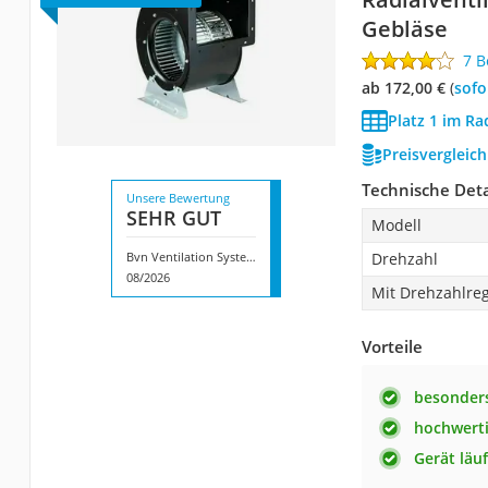
Gebläse
7 
ab 172,00 €
(
Sof
Platz 1 im Ra
Preisvergleic
Technische Deta
Unsere Bewertung
SEHR GUT
Modell
Bvn Ventilation Systems Radialventilator Industrie Gebläse
Drehzahl
08/2026
Mit Drehzahlreg
Vorteile
besonders
hochwerti
Gerät läu