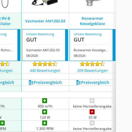
t RV-B
Roowarmer
Vacmaster AM1202-03
ilator
Kesselgebläse
Rad
tung
Unsere Bewertung
Unsere Bewertung
Unsere
GUT
GUT
GUT
Neverest RV-B Rohrventilator
Vacmaster AM1202-03
Roowarmer Kesselgebläse
08/2026
08/2026
08/202
rtungen
440 Bewertungen
209 Bewertungen
41 
ergleich
Preis­vergleich
Preis­vergleich
P
³/h
900 m³/h
keine Herstellerangabe
W
124 W
35 W
 RPM
1.300 RPM
keine Herstellerangabe