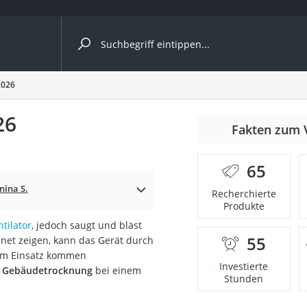
ergleiche nach Kategorie
2026
26
nmäher
Fakten zum 
s
65
er
nina S.
Recherchierte
Produkte
gerät
ntilator
, jedoch saugt und bläst
2 Innengeräte
55
rnet zeigen, kann das Gerät durch
Zum Einsatz kommen
Investierte
r Gebäudetrocknung
bei einem
Stunden
e