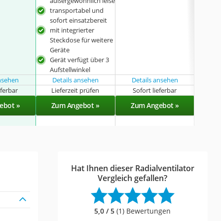
Gerä
außergewöhnlich leise
auß
transportabel und
tra
sofort einsatzbereit
sofo
mit integrierter
mit
Steckdose für weitere
Trag
Geräte
Gerät verfügt über 3
Aufstellwinkel
ansehen
Details ansehen
Details ansehen
eferbar
Lieferzeit prüfen
Sofort lieferbar
Sof
ebot »
Zum Angebot »
Zum Angebot »
Zu
Hat Ihnen dieser Radialventilator
Vergleich gefallen?
5,0 / 5
(1) Bewertungen