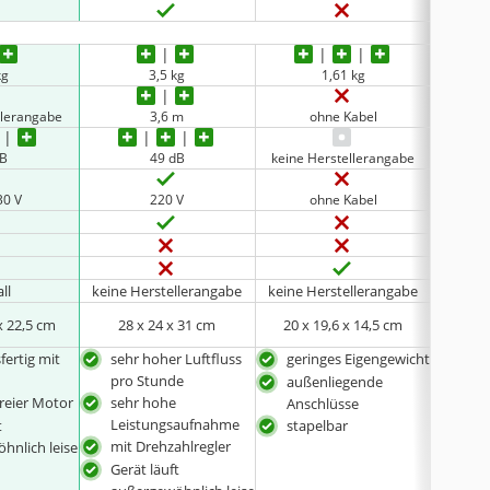
kg
3,5 kg
1,61 kg
keine 
llerangabe
3,6 m
ohne Kabel
dB
49 dB
keine Herstellerangabe
30 V
220 V
ohne Kabel
ll
keine Herstellerangabe
keine Herstellerangabe
PP
x 22,5 cm
28 x 24 x 31 cm
20 x 19,6 x 14,5 cm
24 
fertig mit
sehr hoher Luftfluss
geringes Eigengewicht
sehr
pro Stunde
pro
außenliegende
reier Motor
sehr hohe
bes
Anschlüsse
Leistungsaufnahme
Lei
t
stapelbar
mit Drehzahlregler
erre
hnlich leise
Dre
Gerät läuft