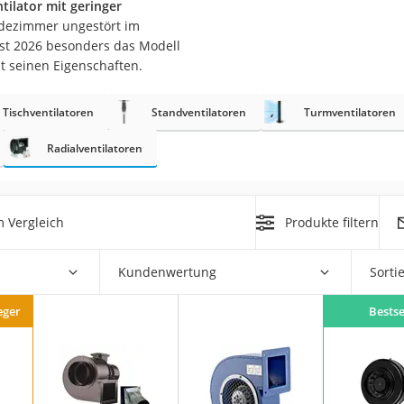
tilator mit geringer
adezimmer ungestört im
r
st 2026 besonders das Modell
t seinen Eigenschaften.
mera
Tischventilatoren
Standventilatoren
Turmventilatoren
mit Elektrostart
Radialventilatoren
 Vergleich
Produkte filtern
en
zer
Kundenwertung
Sorti
eger
Bestse