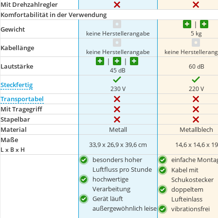
Mit Drehzahlregler
Komfortabilität in der Verwendung
Gewicht
keine Herstellerangabe
5 kg
Kabellänge
keine Herstellerangabe
keine Herstelleran
Lautstärke
60 dB
45 dB
Steckfertig
230 V
220 V
Transportabel
Mit Tragegriff
Stapelbar
Material
Metall
Metallblech
Maße
33,9 x 26,9 x 39,6 cm
14,6 x 14,6 x 19
L x B x H
besonders hoher
einfache Monta
Luftfluss pro Stunde
Kabel mit
hochwertige
Schukostecker
Verarbeitung
doppeltem
Gerät läuft
Lufteinlass
außergewöhnlich leise
vibrationsfrei