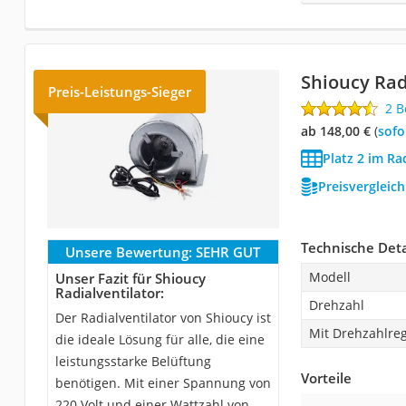
Shioucy Rad
Preis-Leistungs-Sieger
2 
ab 148,00 €
(
Sof
Platz 2 im Ra
Preisvergleic
Technische Deta
Unsere Bewertung:
SEHR GUT
Modell
Unser Fazit für Shioucy
Radialventilator:
Drehzahl
Der Radialventilator von Shioucy ist
Mit Drehzahlreg
die ideale Lösung für alle, die eine
leistungsstarke Belüftung
Vorteile
benötigen. Mit einer Spannung von
220 Volt und einer Wattzahl von