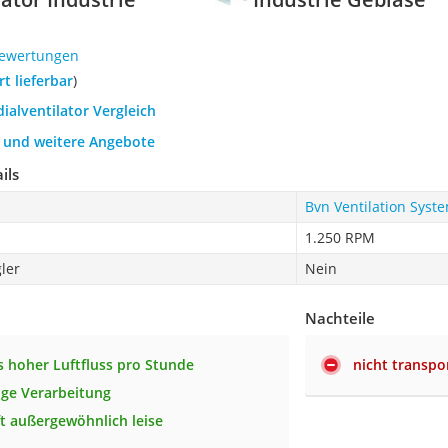
Bewertungen
ort lieferbar
)
dialventilator Vergleich
h und weitere Angebote
ils
Bvn Ventilation Syste
1.250 RPM
ler
Nein
Nachteile
 hoher Luftfluss pro Stunde
nicht transpo
ge Verarbeitung
ft außergewöhnlich leise