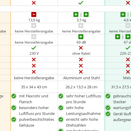
13,6 kg
3,5 kg
4,6 
gabe
keine Herstellerangabe
keine Herstellerangabe
keine Herste
keine Herstellerangabe
69 dB
47 
230 V
ohne Kabel
220–2
keine Herstellerangabe
Aluminium und Stahl
Meta
35 x 34 x 43 cm
26,2 x 13,5 x 28 cm
31,5 x 27,5 
ge
mit Flexrohr und
sehr hoher Luftfluss
gebrauchs
Flansch
pro Stunde
Stecker
besonders hoher
sehr hohe
wartungsf
Luftfluss pro Stunde
Leistungsaufnahme
Gerät läuf
pulverbeschichtetes
erreicht sehr hohe
außergewö
Gehäuse
Drehzahlen