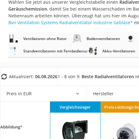
Wählen Sie jetzt aus unserer Vergleichstabelle einen
Radialven
Fliesenschneider
Geräuschemission
, damit Sie bei einem Wasserschaden im B
Hochdruckreinige
Nebenraum arbeiten können. Überzeugt hat uns hier im Augu
Bvn Ventilation Systems Radialventilator Industrie Gebläse
*
mi
Doppelschleifer
Überwachungska
Ventilatoren ohne Rotor
Bodenventilatoren
Benzinrasenmäher 
Standventilatoren mit Fernbedienung
Akku-Ventilatoren
Akku-Laubsauger
Löschdecke
Multimeter
Aktualisiert:
06.08.2026
1 - 8 von 9:
Beste Radialventilatoren
im
Winterharte Palm
Preis in EUR
Hersteller
Gasdurchlauferhit
Service
Vergleichssieger
Preis-Leistungs-Si
Abbildung
*