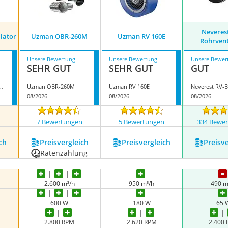
Neveres
ilator
Uzman OBR-260M
Uzman RV 160E
Rohrvent
Unsere Bewertung
Unsere Bewertung
Unsere Bewer
SEHR GUT
SEHR GUT
GUT
Radialventilator
Uzman OBR-260M
Uzman RV 160E
08/2026
08/2026
08/2026
n
7 Bewertungen
5 Bewertungen
334 Bewe
ch
Preis­vergleich
Preis­vergleich
Preis­v
Ratenzahlung
2.600 m³/h
950 m³/h
490 m
600 W
180 W
65 
2.800 RPM
2.620 RPM
2.400