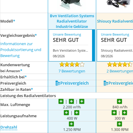
Bvn Ventilation Systems
Modell
*
Radialventilator
Shioucy Radialvent
Industrie Gebläse
Unsere Bewertung
Unsere Bewertung
Vergleichsergebnis
*
SEHR GUT
SEHR GUT
Informationen zur
Produktsortierung und
Bvn Ventilation Systems Radialventilator Industrie Gebläse
Shioucy 
Bewertung
08/2026
08/2026
Kundenwertung
*
bei Amazon
7 Bewertungen
2 Bewertunge
Erhältlich bei
*
Preis­vergleich
Preis­verglei
Preis­vergleich
Zahlbar in Raten
*
Leistung des Radialventilators
Max. Luftmenge
2.200 m³/h
840 m³/h
Leistungsaufnahme
400 W
300 W
Drehzahl
1.250 RPM
1.300 RPM