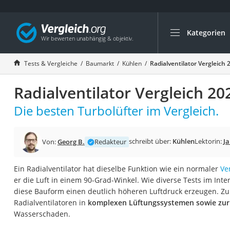
Kategorien
Die beliebtesten V
Baumarkt
Tests & Vergleiche
Baumarkt
Kühlen
Radialventilator Vergleich 
Tresor feuerfest
Radialventilator Vergleich 20
Makita-Akku-Rase
Kappsäge
Die besten Turbolüfter im Vergleich.
Smartes Türschlos
Akku-Rasentrimm
schreibt über:
Kühlen
Lektorin:
Ja
Von:
Georg B.
Redakteur
Feuchtigkeitsmess
Ein Radialventilator hat dieselbe Funktion wie ein normaler
Ve
Split-Klimaanlage 
er die Luft in einem 90-Grad-Winkel. Wie diverse Tests im Inte
Pelletofen
diese Bauform einen deutlich höheren Luftdruck erzeugen. 
Radialventilatoren in
komplexen Lüftungssystemen sowie zu
Bohrmaschine
Wasserschaden.
Tiefbrunnenpump