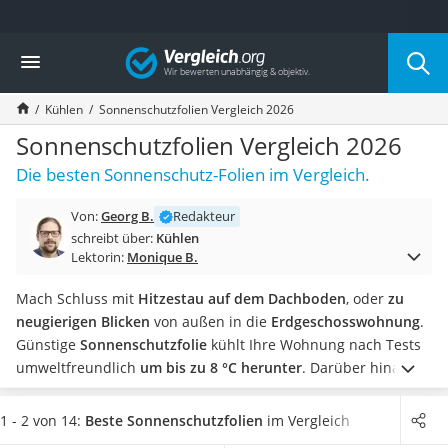
Die beliebtesten Vergleiche nach Kategorie
Vergleich
Baumarkt
Tresor feuerfest
Kühlen
Sonnenschutzfolien Vergleich 2026
Makita-Akku-Rasenmäher
Kappsäge
Sonnenschutzfolien Vergleich 2026
Smartes Türschloss
Die besten Sonnenschutz-Folien im Vergleich.
Akku-Rasentrimmer
Feuchtigkeitsmessgerät
Von:
Georg B.
Redakteur
Split-Klimaanlage 2 Innengeräte
schreibt über:
Kühlen
Pelletofen
Lektorin:
Monique B.
Bohrmaschine
Tiefbrunnenpumpe
Mach Schluss mit
Hitzestau auf dem Dachboden
, oder
zu
Fliesenschneider
neugierigen Blicken
von außen in die
Erdgeschosswohnung
.
Hochdruckreiniger
Günstige
Sonnenschutzfolie
kühlt Ihre Wohnung nach Tests
Doppelschleifer
umweltfreundlich
um bis zu 8 °C herunter
. Darüber hinaus
Überwachungskamera
eignet sie sich ideal als
Blickschutz
.
Wenn es Ihnen um
Benzinrasenmäher mit Elektrostart
Wärmeregulierung geht, sollten Sie eine
dunkle Folie
wählen.
1 - 2 von 14:
Beste Sonnenschutzfolien
im Vergleich
Akku-Laubsauger
Beim Blickschutz sind
milchweiße Folien
eine hervorragende