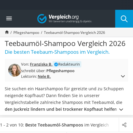
Die beliebtesten Vergleiche nach Kategorie
Vergleich
Drogerie
Inhalator
Pflegeshampoo
Teebaumöl-Shampoo Vergleich 2026
Haarschneider
Rollator
Teebaumöl-Shampoo Vergleich 2026
Braun Rasierer
Die besten Teebaum-Shampoos im Vergleich.
Katzenklappe (Chip)
Rasierer
Von:
Franziska B.
Redakteurin
Masturbator
schreibt über:
Pflegeshampoo
Massagepistole
Lektorin:
Nele B.
Epilierer
Reisehaartrockner
Sie suchen ein Haarshampoo für gereizte und zu Schuppen
Eiweißpulver
neigende Kopfhaut? Dann finden Sie in unserer
Magnesiumpräparat
Vergleichstabelle zahlreiche Shampoos mit Teebaumöl, die
Katzenklappe
den Juckreiz lindern und bei trockener Kopfhaut helfen
.
Nackenmassagegerät
Entscheiden Sie sich jetzt für ein feuchtigkeitsspendendes
Zeckenschutz Katze
Shampoo und testen Sie die wohltuende Wirkung von
1 - 2 von 10:
Beste Teebaumöl-Shampoos
im Vergleich
leichter Haartrockner
Teebaumöl selbst.
Vermeiden Sie nicht nur Teebaumöl-