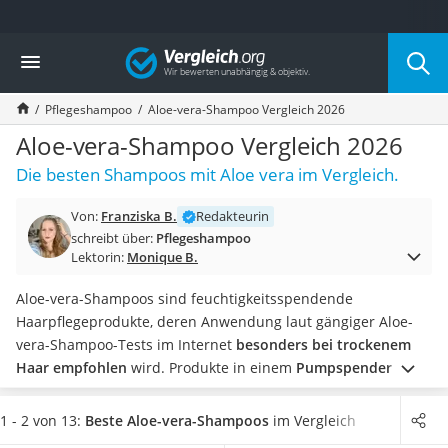
Die beliebtesten Vergleiche nach Kategorie
Vergleich
Drogerie
Inhalator
Pflegeshampoo
Aloe-vera-Shampoo Vergleich 2026
Haarschneider
Rollator
Aloe-vera-Shampoo Vergleich 2026
Braun Rasierer
Die besten Shampoos mit Aloe vera im Vergleich.
Katzenklappe (Chip)
Rasierer
Von:
Franziska B.
Redakteurin
Masturbator
schreibt über:
Pflegeshampoo
Massagepistole
Lektorin:
Monique B.
Epilierer
Reisehaartrockner
Aloe-vera-Shampoos sind feuchtigkeitsspendende
Eiweißpulver
Haarpflegeprodukte, deren Anwendung laut gängiger Aloe-
Magnesiumpräparat
vera-Shampoo-Tests im Internet
besonders bei trockenem
Katzenklappe
Haar empfohlen
wird. Produkte in einem
Pumpspender sind
Nackenmassagegerät
besonders praktisch
, da Sie sich so einfach und schnell am
Zeckenschutz Katze
Shampoo bedienen können, ohne einen Deckel öffnen zu
1 - 2 von 13:
Beste Aloe-vera-Shampoos
im Vergleich
leichter Haartrockner
müssen.
Unter Umständen
müssen Sie nicht einmal die