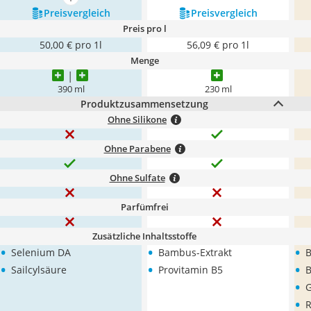
mehr anzeigen
Preis­vergleich
Preis­vergleich
Preis pro l
50,00 € pro 1l
56,09 € pro 1l
Menge
390 ml
230 ml
Produktzusammensetzung
Ohne Silikone
Ohne Parabene
Ohne Sulfate
Parfümfrei
Zusätzliche Inhaltsstoffe
•
•
•
Selenium DA
Bambus-Extrakt
B
•
•
•
Sailcylsäure
Provitamin B5
B
•
G
•
R