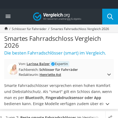
Die beliebtesten Vergleiche nach Kategorie
Vergleich
Freizeit & Sport
Gartentrampolin
Schlösser für Fahrräder
Smartes Fahrradschloss Vergleich 2026
Trampolin
Metalldetektor
Smartes Fahrradschloss Vergleich
Eufab-Fahrradträger
2026
Trampolin 366 cm
Die besten Fahrradschlösser (smart) im Vergleich.
Fahrradschloss
Aluminium-Koffer
Von:
Larissa Balzer
Expertin
Futterboot
Fachbereich:
Schlösser für Fahrräder
Air Bike
Redakteurin:
Henriette Ast
E-Bike-Dreirad
Trekkingschuhe Herren
Smarte Fahrradschlösser versprechen einen hohen Komfort
Reisetasche mit Rollen
und Diebstahlschutz. Als "smart" gilt ein Schloss dann, wenn
Klimmzugstation
man es per
Bluetooth, Fingerabdrucksensor oder App
Koffer
bedienen kann. Einige Modelle verfügen zudem über einen
Nachtsichtgerät
eingebauten Alarm
, der potentielle Diebe schon beim ersten
Faltschloss
Kontakt abschrecken soll. Doch trotz ihrer innovativen
1 - 2 von 7:
Beste smarte Fahrradschlösser
im Vergleich