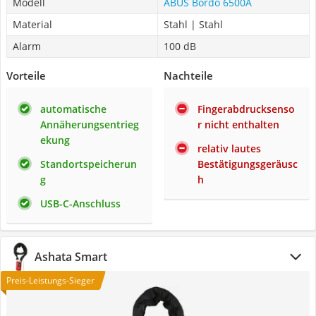
Modell
ABUS Bordo 6500A
Material
Stahl | Stahl
Alarm
100 dB
Vorteile
Nachteile
automatische
Fingerabdrucksenso
Annäherungsentrieg
r nicht enthalten
ekung
relativ lautes
Standortspeicherun
Bestätigungsgeräusc
g
h
USB-C-Anschluss
Ashata Smart
Preis-Leistungs-Sieger