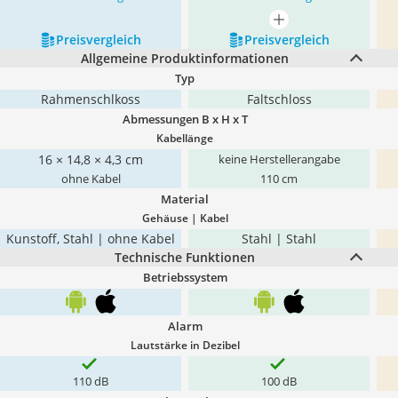
mehr anzeigen
Preis­vergleich
Preis­vergleich
Allgemeine Produktinformationen
Typ
Rahmenschlkoss
Faltschloss
Abmessungen B x H x T
Kabellänge
16 × 14,8 × 4,3 cm
keine Herstellerangabe
ohne Kabel
110 cm
Material
Gehäuse | Kabel
Kunstoff, Stahl | ohne Kabel
Stahl | Stahl
Technische Funktionen
Betriebssystem
Alarm
Lautstärke in Dezibel
110 dB
100 dB