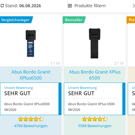
Handgepäck-Koffer
vor Diebstählen zu schützen. Ihr Bike ist alt, klapprig und
Produkte filtern
Stand:
06.08.2026
Vibrationsplatte
kaum noch was wert? In der Regel reicht dann auch ein
Wanderschuhe Herren
Produkt mit niedrigerem Sicherheitsstandard. Überzeugt hat
Vergleichssieger
Bestseller
Pre
Sicherheitsweste Reiten
uns hier im August 2026 besonders das Modell
Abus Bordo
Service
Granit XPlus6500
*
mit seinen Eigenschaften.
1 / 14
2 / 14
Abus Bordo Granit
Abus Bordo Granit XPlus
XPlus6500
6500
Unsere Bewertung
Unsere Bewertung
U
SEHR GUT
SEHR GUT
Abus Bordo Granit XPlus6500
Abus Bordo Granit XPlus 6500
A
08/2026
08/2026
0
4769 Bewertungen
5568 Bewertungen