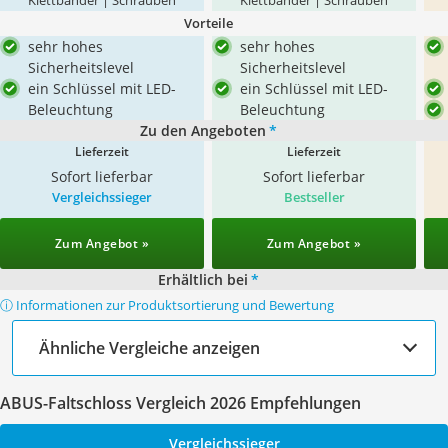
Klettbänder | Schrauben
Klettbänder | Schrauben
Vorteile
sehr hohes
sehr hohes
Sicherheitslevel
Sicherheitslevel
ein Schlüssel mit LED-
ein Schlüssel mit LED-
Beleuchtung
Beleuchtung
Zu den Angeboten
*
Lieferzeit
Lieferzeit
Sofort lieferbar
Sofort lieferbar
Vergleichssieger
Bestseller
Zum Angebot »
Zum Angebot »
Erhältlich bei
*
ⓘ Informationen zur Produktsortierung und Bewertung
Ähnliche Vergleiche anzeigen
ABUS-Faltschloss Vergleich 2026 Empfehlungen
Vergleichssieger