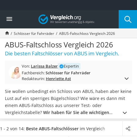
Die beliebtesten Vergleiche nach Kategorie
Vergleich
Freizeit & Sport
Gartentrampolin
Schlösser für Fahrräder
ABUS-Faltschloss Vergleich 2026
Trampolin
Metalldetektor
ABUS-Faltschloss Vergleich 2026
Eufab-Fahrradträger
Die besten Faltschlösser von ABUS im Vergleich.
Trampolin 366 cm
Fahrradschloss
Von:
Larissa Balzer
Expertin
Aluminium-Koffer
Fachbereich:
Schlösser für Fahrräder
Futterboot
Redakteurin:
Henriette Ast
Air Bike
E-Bike-Dreirad
Sie wollen unbedingt ein Schloss von ABUS, haben aber keine
Trekkingschuhe Herren
Lust auf ein sperriges Bügelschloss? Wie wäre es dann mit
Reisetasche mit Rollen
einem ABUS-Faltschloss aus unserer Test- oder
Klimmzugstation
Vergleichstabelle?
Wir haben für Sie alle wichtigen
Koffer
Informationen zusammengetragen
und präsentieren Ihnen
Nachtsichtgerät
einige der besten Faltschloss-Modelle.
Kaufen Sie jetzt ein
1 - 2 von 14:
Beste ABUS-Faltschlösser
im Vergleich
Faltschloss
Schloss mit hoher Sicherheitsstufe
, um Ihr neues Fahrrad