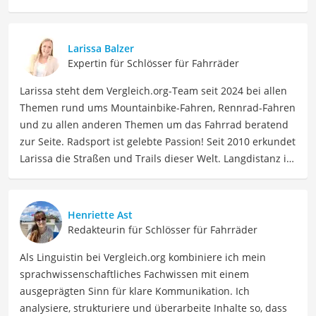
Larissa Balzer
Expertin für Schlösser für Fahrräder
Larissa steht dem Vergleich.org-Team seit 2024 bei allen
Themen rund ums Mountainbike-Fahren, Rennrad-Fahren
und zu allen anderen Themen um das Fahrrad beratend
zur Seite. Radsport ist gelebte Passion! Seit 2010 erkundet
Larissa die Straßen und Trails dieser Welt. Langdistanz ist
ihr Ding: Essenziell hierbei – langlebiges Material, was ihr
Interesse an radsportspezifischen Produkten weckte.
Beruflich ist Larissa Coach, Sportmentaltrainerin, Social
Henriette Ast
Media Managerin. Mit 15.000 Kilometern pro Jahr macht
Redakteurin für Schlösser für Fahrräder
sie auch weiterhin immer neue Erfahrungen, die sie vor
Als Linguistin bei Vergleich.org kombiniere ich mein
allem als "Rennradmädchen" auf Instagram teilt.
sprachwissenschaftliches Fachwissen mit einem
Der Axa-Fahrradschloss-Vergleich ist aus unserer Sicht
ausgeprägten Sinn für klare Kommunikation. Ich
besonders empfehlenswert für
Fahrradfahrer
.
analysiere, strukturiere und überarbeite Inhalte so, dass