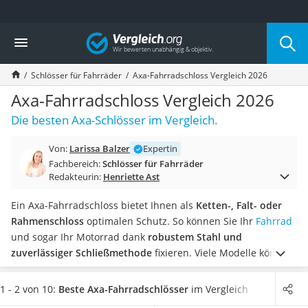
Die beliebtesten Vergleiche nach Kategorie
Vergleich
Freizeit & Sport
Gartentrampolin
Schlösser für Fahrräder
Axa-Fahrradschloss Vergleich 2026
Trampolin
Metalldetektor
Axa-Fahrradschloss Vergleich 2026
Eufab-Fahrradträger
Die besten Axa-Schlösser im Vergleich.
Trampolin 366 cm
Fahrradschloss
Von:
Larissa Balzer
Expertin
Aluminium-Koffer
Fachbereich:
Schlösser für Fahrräder
Futterboot
Redakteurin:
Henriette Ast
Air Bike
E-Bike-Dreirad
Ein Axa-Fahrradschloss bietet Ihnen als
Ketten-, Falt- oder
Trekkingschuhe Herren
Rahmenschloss
optimalen Schutz. So können Sie Ihr
Fahrrad
Reisetasche mit Rollen
und sogar Ihr Motorrad dank
robustem Stahl und
Klimmzugstation
zuverlässiger Schließmethode
fixieren. Viele Modelle können
Koffer
laut gängiger Online-Tests zudem während der Fahrt mithilfe
Nachtsichtgerät
einer Halterung am Fahrrad befestigt werden.
Wählen Sie
1 - 2 von 10:
Beste Axa-Fahrradschlösser
im Vergleich
Faltschloss
jetzt ein Axa-Fahrradschloss
mit hoher Sicherheitsstufe und