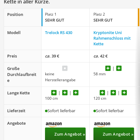
Kette in aller Kürze.
Position
Platz 1
Platz 2
SEHR GUT
SEHR GUT
Modell
Trelock RS 430
Kryptonite Uni
Rahmenschloss mit
Kette
Preis
ca.
39 €
ca.
42 €
Große
keine
58 mm
Durchlaufbreit
Herstellerangabe
e
Lange Kette
100 cm
120 cm
Lieferzeit
Sofort lieferbar
Sofort lieferbar
Angebote
Zum Angebot »
Zum Angebot »