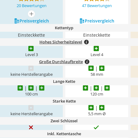
20 Bewertungen
47 Bewertungen
mehr anzeigen
Preis­vergleich
Preis­vergleich
Kettentyp
Einsteckkette
Einsteckkette
Hohes Sicherheitslevel
Level 3
Level 4
Große Durchlaufbreite
keine Herstellerangabe
58 mm
Lange Kette
100 cm
120 cm
Starke Kette
keine Herstellerangabe
5,5 mm Ø
Zwei Schlüssel
Inkl. Kettentasche