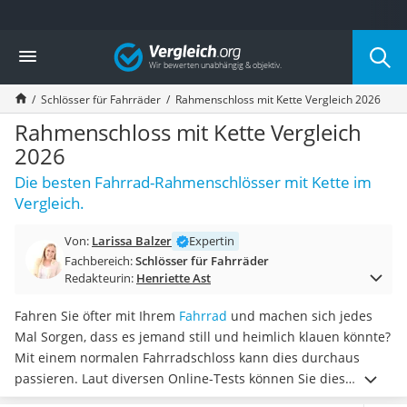
Die beliebtesten Vergleiche nach Kategorie
Vergleich
Freizeit & Sport
Gartentrampolin
Schlösser für Fahrräder
Rahmenschloss mit Kette Vergleich 2026
Trampolin
Metalldetektor
Rahmenschloss mit Kette Vergleich
Eufab-Fahrradträger
2026
Trampolin 366 cm
Die besten Fahrrad-Rahmenschlösser mit Kette im
Fahrradschloss
Vergleich.
Aluminium-Koffer
Futterboot
Von:
Larissa Balzer
Expertin
Air Bike
Fachbereich:
Schlösser für Fahrräder
E-Bike-Dreirad
Redakteurin:
Henriette Ast
Trekkingschuhe Herren
Reisetasche mit Rollen
Fahren Sie öfter mit Ihrem
Fahrrad
und machen sich jedes
Klimmzugstation
Mal Sorgen, dass es jemand still und heimlich klauen könnte?
Koffer
Mit einem normalen Fahrradschloss kann dies durchaus
Nachtsichtgerät
passieren. Laut diversen Online-Tests können Sie dies
Faltschloss
verhindern. Mit einem Rahmenschloss mit Kette ist Ihr