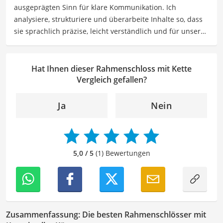
ausgeprägten Sinn für klare Kommunikation. Ich
Sicht besonders empfehlenswert für
Fahrradfahrer
.
analysiere, strukturiere und überarbeite Inhalte so, dass
sie sprachlich präzise, leicht verständlich und für unsere
Leser:innen informierend sind. Mein Schwerpunkt liegt
dabei unter anderem auf Freizeit-Themen. Auch privat
beschäftige ich mich gerne mit verschiedenen Hobbys
Hat Ihnen dieser Rahmenschloss mit Kette
und Freizeitaktivitäten. Dieses Interesse spiegelt sich in
Vergleich gefallen?
meinen Beiträgen wider, die sich mit Freizeitideen,
Reiseempfehlungen, Hobbytipps und Anregungen für die
Ja
Nein
Freizeitgestaltung befassen.
Der Rahmenschloss mit Kette-Vergleich ist aus unserer
Sicht besonders empfehlenswert für
Fahrradfahrer
.
5,0 / 5
(1) Bewertungen
Zusammenfassung: Die besten Rahmenschlösser mit