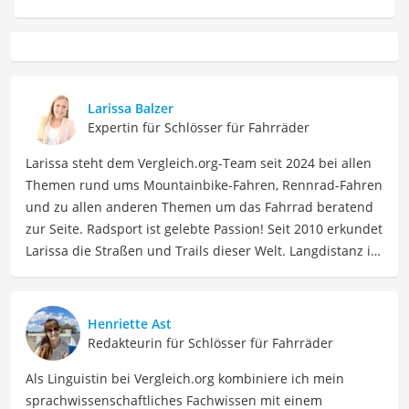
Larissa Balzer
Expertin für Schlösser für Fahrräder
Larissa steht dem Vergleich.org-Team seit 2024 bei allen
Themen rund ums Mountainbike-Fahren, Rennrad-Fahren
und zu allen anderen Themen um das Fahrrad beratend
zur Seite. Radsport ist gelebte Passion! Seit 2010 erkundet
Larissa die Straßen und Trails dieser Welt. Langdistanz ist
ihr Ding: Essenziell hierbei – langlebiges Material, was ihr
Interesse an radsportspezifischen Produkten weckte.
Beruflich ist Larissa Coach, Sportmentaltrainerin, Social
Henriette Ast
Media Managerin. Mit 15.000 Kilometern pro Jahr macht
Redakteurin für Schlösser für Fahrräder
sie auch weiterhin immer neue Erfahrungen, die sie vor
Als Linguistin bei Vergleich.org kombiniere ich mein
allem als "Rennradmädchen" auf Instagram teilt.
sprachwissenschaftliches Fachwissen mit einem
Der Rahmenschloss mit Kette-Vergleich ist aus unserer