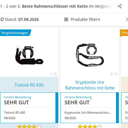
Handgepäck-Koffer
Fahrrad deutlich besser geschützt. Das Rahmenschloss wird
1 - 2 von 5:
Beste Rahmenschlösser mit Kette
im Vergleich
Vibrationsplatte
direkt am Hinter- oder Vorderreifen befestigt
und lässt sich
Wanderschuhe Herren
nicht durchschneiden.
Wählen Sie jetzt aus unserer
Produkte filtern
Stand:
07.08.2026
Sicherheitsweste Reiten
Produkttabelle ein Rahmenschloss mit Kette aus,
welches ein
Service
hohes Sicherheitslevel besitzt
und somit Ihr Fahrrad
Vergleichssieger
Pre
besonders vor Diebstahl schützt. Überzeugt hat uns hier im
August 2026 besonders das Modell
Trelock RS 430
*
mit
seinen Eigenschaften.
1 / 5
2 / 5
Kryptonite Uni
Trelock RS 430
Rahmenschloss mit Kette
Unsere Bewertung
Unsere Bewertung
U
SEHR GUT
SEHR GUT
Trelock RS 430
Kryptonite Uni Rahmenschloss mit Kette
F
08/2026
08/2026
0