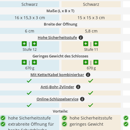
Schwarz
Schwarz
Maße (L x B x T)
16 x 15,3 x 3 cm
15 x 15 x 3 cm
Breite der Öffnung
6 cm
5,8 cm
Hohe Sicherheitsstufe
Stufe 12
Stufe 11
Geringes Gewicht des Schlosses
670 g
670 g
Mit Kette/Kabel kombinierbar
Anti-Bohr-Zylinder
Online-Schlüsselservice
Vorteile:
hohe Sicherheitsstufe
hohe Sicherheitsstufe
extrabreite Öffnung für
geringes Gewicht