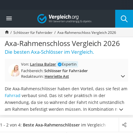
Die beliebtesten Vergleiche nach Kategorie
Vergleich
Freizeit & Sport
Gartentrampolin
Schlösser für Fahrräder
Axa-Rahmenschloss Vergleich 2026
Trampolin
Metalldetektor
Axa-Rahmenschloss Vergleich 2026
Eufab-Fahrradträger
Die besten Axa-Schlösser im Vergleich.
Trampolin 366 cm
Fahrradschloss
Von:
Larissa Balzer
Expertin
Aluminium-Koffer
Fachbereich:
Schlösser für Fahrräder
Futterboot
Redakteurin:
Henriette Ast
Air Bike
E-Bike-Dreirad
Die Axa-Rahmenschlösser haben den Vorteil, dass sie fest am
Trekkingschuhe Herren
Fahrrad
verbaut sind. Das ist sehr praktisch in der
Reisetasche mit Rollen
Anwendung, da sie so während der Fahrt nicht umständlich
Klimmzugstation
am Rahmen befestigt werden müssen. In Kombination mit
Koffer
einer Extra-Kette lässt sich das Rad für mehr Sicherheit an
Nachtsichtgerät
festen Gegenständen fixieren. Bei unabhängigen Tests im
1 - 2 von 4:
Beste Axa-Rahmenschlösser
im Vergleich
Faltschloss
Internet können
die solide Bauart und der leichtgängige