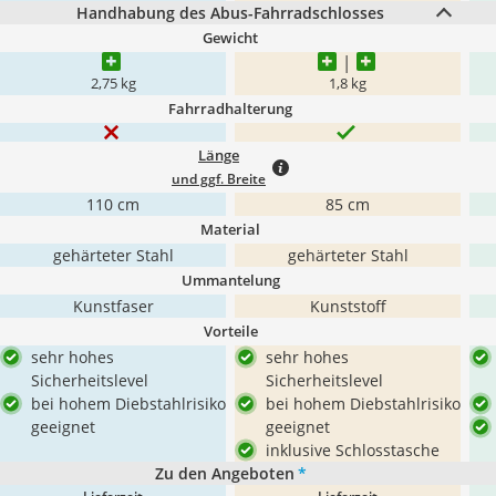
Handhabung des Abus-Fahrradschlosses
Gewicht
2,75 kg
1,8 kg
Fahrradhalterung
Länge
und ggf. Breite
110 cm
85 cm
Material
gehärteter Stahl
gehärteter Stahl
Ummantelung
Kunstfaser
Kunststoff
Vorteile
sehr hohes
sehr hohes
Sicherheitslevel
Sicherheitslevel
bei hohem Diebstahlrisiko
bei hohem Diebstahlrisiko
geeignet
geeignet
inklusive Schlosstasche
Zu den Angeboten
*