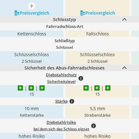
mehr anzeigen
Preis­vergleich
Preis­vergleich
Schlosstyp
Fahrradschloss-Art
Kettenschloss
Faltschloss
Schließtyp
Schlüssel
Schlüsselschloss
Schlüsselschloss
2 Schlüssel
2 Schlüssel
Sicherheit des Abus-Fahrradschlosses
Diebstahlschutz
Sicherheitslevel
15
15
Stärke
10 mm
5,5 mm
Kettenstärke
Strebenstärke
Diebstahlrisiko
bei dem sich das Schloss eignet
hohes Risiko
hohes Risiko