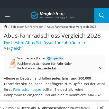
Die beliebtesten Vergleiche nach Kategorie
Vergleich
Freizeit & Sport
Gartentrampolin
Schlösser für Fahrräder
Abus-Fahrradschloss Vergleich 2026
Trampolin
Metalldetektor
Abus-Fahrradschloss Vergleich 2026
Eufab-Fahrradträger
Die besten Abus-Schlösser für Fahrräder im
Trampolin 366 cm
Vergleich.
Fahrradschloss
Aluminium-Koffer
Von:
Larissa Balzer
Expertin
Futterboot
Fachbereich:
Schlösser für Fahrräder
Air Bike
Redakteurin:
Henriette Ast
E-Bike-Dreirad
Trekkingschuhe Herren
Alleine in Deutschland fallen
jedes Jahr rund 300.000
Reisetasche mit Rollen
Fahrräder skrupellosen Langfingern zum Opfer
. Bei der Wahl
Klimmzugstation
Ihres
Fahrradschlosses
sollten Sie deshalb keine
Koffer
Kompromisse eingehen und auf eine renommierte Marke
Nachtsichtgerät
setzen.
Die Fahrradschlösser des Sicherheitstechnik-
Faltschloss
Herstellers Abus genießen laut zahlreicher Tests im Internet
1 - 2 von 14:
Beste Abus-Fahrradschlösser
im Vergleich