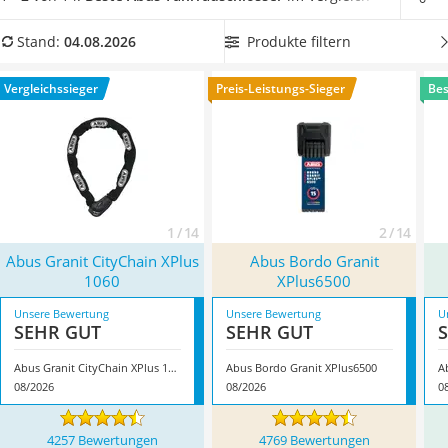
Handgepäck-Koffer
einen ausgezeichneten Ruf und
bieten für jeden Anspruch
Vibrationsplatte
die richtige Lösung
. Wählen Sie jetzt ein Abus-
Produkte filtern
Stand:
04.08.2026
Wanderschuhe Herren
Fahrradschloss aus unserer Vergleichstabelle, das den
Sicherheitsweste Reiten
passenden Schutz für Ihr Diebstahlrisiko bietet. Überzeugt
Vergleichssieger
Preis-Leistungs-Sieger
Bes
Service
hat uns hier im August 2026 besonders das Modell
Abus
Granit CityChain XPlus 1060
*
mit seinen Eigenschaften.
1 / 14
2 / 14
Abus Granit CityChain XPlus
Abus Bordo Granit
1060
XPlus6500
Unsere Bewertung
Unsere Bewertung
U
SEHR GUT
SEHR GUT
Abus Granit CityChain XPlus 1060
Abus Bordo Granit XPlus6500
A
08/2026
08/2026
0
4257 Bewertungen
4769 Bewertungen