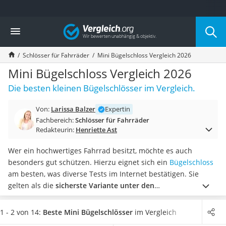
Die beliebtesten Vergleiche nach Kategorie
Vergleich
Freizeit & Sport
Gartentrampolin
Schlösser für Fahrräder
Mini Bügelschloss Vergleich 2026
Trampolin
Metalldetektor
Mini Bügelschloss Vergleich 2026
Eufab-Fahrradträger
Die besten kleinen Bügelschlösser im Vergleich.
Trampolin 366 cm
Fahrradschloss
Von:
Larissa Balzer
Expertin
Aluminium-Koffer
Fachbereich:
Schlösser für Fahrräder
Futterboot
Redakteurin:
Henriette Ast
Air Bike
E-Bike-Dreirad
Wer ein hochwertiges Fahrrad besitzt, möchte es auch
Trekkingschuhe Herren
besonders gut schützen. Hierzu eignet sich ein
Bügelschloss
Reisetasche mit Rollen
am besten, was diverse Tests im Internet bestätigen. Sie
Klimmzugstation
gelten als die
sicherste Variante unter den
Koffer
Fahrradschlössern
und es gibt Sie auch als Mini-
Nachtsichtgerät
Bügelschloss.
Welche Sicherheitsmerkmale ein Mini-
1 - 2 von 14:
Beste Mini Bügelschlösser
im Vergleich
Faltschloss
Bügelschloss hat, welche Unterschiede es gibt und worauf Sie