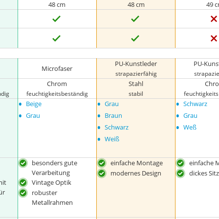
48 cm
48 cm
49 
PU-Kunstleder
PU-Kuns
Microfaser
strapazierfähig
strapazie
Chrom
Stahl
Chr
ndig
feuchtigkeitsbeständig
stabil
feuchtigkeit
•
•
•
Beige
Grau
Schwarz
•
•
•
Grau
Braun
Grau
•
•
Schwarz
Weß
•
Weiß
besonders gute
einfache Montage
einfache 
Verarbeitung
modernes Design
dickes Sit
it
Vintage Optik
ür
robuster
Metallrahmen