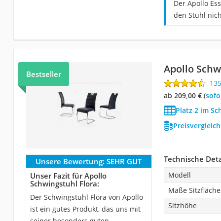
Der Apollo Es
den Stuhl nic
Apollo Schw
Bestseller
13
ab 209,00 €
(
Sof
Platz 2 im Sc
Preisvergleic
Technische Deta
Unsere Bewertung:
SEHR GUT
Modell
Unser Fazit für Apollo
Schwingstuhl Flora:
Maße Sitzfläche
Der Schwingstuhl Flora von Apollo
Sitzhöhe
ist ein gutes Produkt, das uns mit
seiner besonders guten