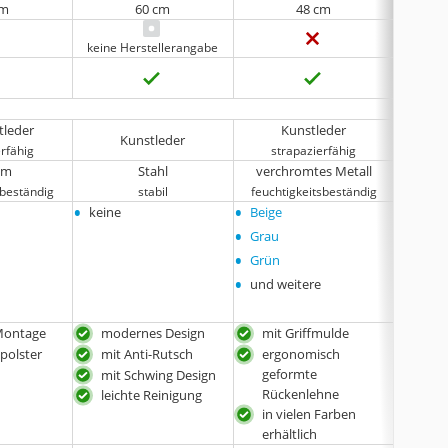
cm
60 cm
48 cm
keine Herstellerangabe
tleder
Kunstleder
PU
Kunstleder
rfähig
strapazierfähig
st
om
Stahl
verchromtes Metall
sbeständig
stabil
feuchtigkeitsbeständig
•
•
•
keine
Beige
Schwa
•
•
Grau
Weiß
•
•
Grün
Rot
•
•
und weitere
Grau
•
und w
Montage
modernes Design
mit Griffmulde
klas
zpolster
mit Anti-Rutsch
ergonomisch
SGS
geformte
EN1
mit Schwing Design
Rückenlehne
leichte Reinigung
in vielen Farben
erhältlich