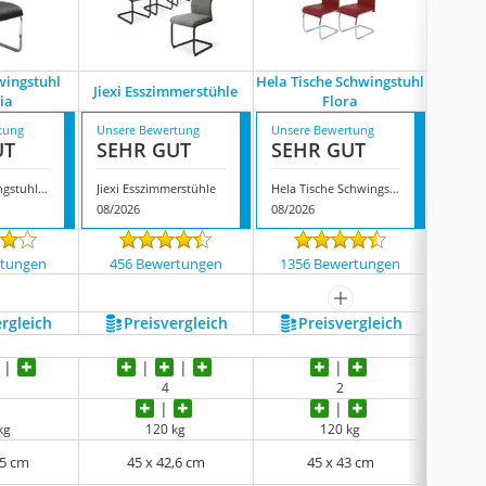
wingstuhl
Hela Tische Schwingstuhl
Albatr
Jiexi Esszimmerstühle
cia
Flora
tung
Unsere Bewertung
Unsere Bewertung
Unsere
UT
SEHR GUT
SEHR GUT
SEH
IDIMEX Schwingstuhl Leticia
Jiexi Esszimmerstühle
Hela Tische Schwingstuhl Flora
08/2026
08/2026
08/202
rtungen
456 Bewertungen
1356 Bewertungen
1725
mehr anzeigen
ergleich
Preis­vergleich
Preis­vergleich
P
4
2
kg
120 kg
120 kg
,5 cm
45 x 42,6 cm
45 x 43 cm