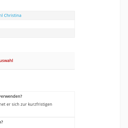
l Christina
auswahl
 verwenden?
t er sich zur kurzfristigen
n?