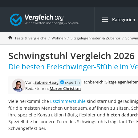
Kategorien
Die beliebtesten V
Wohnen
Tests & Vergleiche
Wohnen
Sitzgelegenheiten & Zubehör
Schwin
Matratzen-Topper
Schwingstuhl Vergleich 2026
Matratzen
Konferenzlautspre
Die besten Freischwinger-Stühle im Ve
Tageslichtlampe
Fachbereich:
Sitzgelegenheite
Von:
Sabine Haag
Expertin
Badlüfter
Redakteurin:
Maren Christian
Ergonomischer Bü
Viele herkömmliche
Esszimmerstühle
sind starr und geradlini
Bürohocker
für die meisten Menschen unbequem, auf ihnen zu sitzen. Sc
Außenleuchte mit
ihre spezielle Konstruktion häufig flexibler und
bieten dadurc
Speziell die besondere Form des Schwingstuhls trägt laut Test
Ozongeneratoren
Schwingeffekt bei.
Akku-Tischlampe