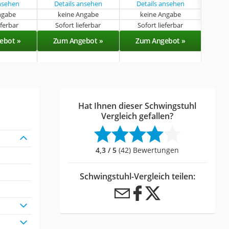
ansehen
Details ansehen
Details ansehen
Det
ngabe
keine Angabe
keine Angabe
k
eferbar
Sofort lieferbar
Sofort lieferbar
Sof
ebot »
Zum Angebot »
Zum Angebot »
Zu
Hat Ihnen dieser Schwingstuhl
Vergleich gefallen?
4,3 / 5
(42) Bewertungen
Schwingstuhl-Vergleich teilen: