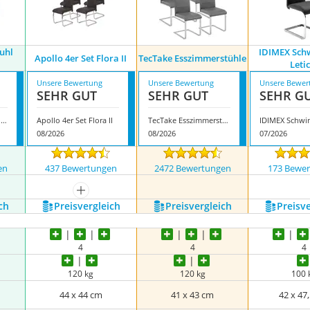
uhl
IDIMEX Sch
Apollo 4er Set Flora II
TecTake Esszimmerstühle
Leti
Unsere Bewertung
Unsere Bewertung
Unsere Bewer
SEHR GUT
SEHR GUT
SEHR G
Apollo Schwingstuhl Flora
Apollo 4er Set Flora II
TecTake Esszimmerstühle
08/2026
08/2026
07/2026
en
437 Bewertungen
2472 Bewertungen
173 Bewe
nzeigen
mehr anzeigen
ch
Preis­vergleich
Preis­vergleich
Preis­v
4
4
4
120 kg
120 kg
100 
44 x 44 cm
41 x 43 cm
42 x 47