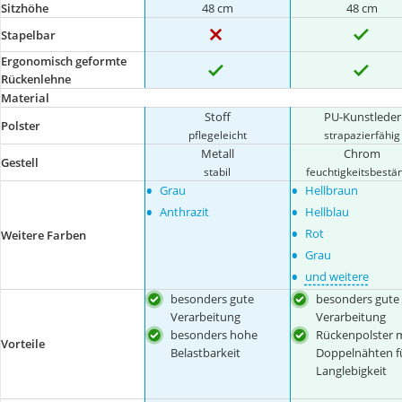
Sitzhöhe
48 cm
48 cm
Stapelbar
Ergonomisch geformte
Rückenlehne
Material
Stoff
PU-Kunstleder
Polster
pflegeleicht
strapazierfähig
Metall
Chrom
Gestell
stabil
feuchtigkeitsbestä
•
•
Grau
Hellbraun
•
•
Anthrazit
Hellblau
•
Rot
Weitere Farben
•
Grau
•
und weitere
besonders gute
besonders gute
Verarbeitung
Verarbeitung
besonders hohe
Rückenpolster m
Vorteile
Belastbarkeit
Doppelnähten f
Langlebigkeit