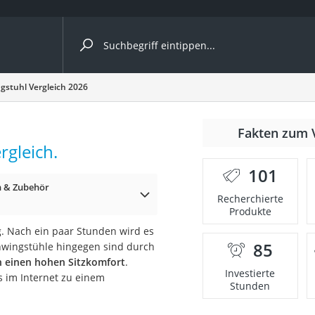
ergleiche nach Kategorie
gstuhl Vergleich 2026
Fakten zum 
cher
rgleich.
101
n & Zubehör
Recherchierte
Produkte
rostuhl
g. Nach ein paar Stunden wird es
85
hwingstühle hingegen sind durch
 Kamera
h einen hohen Sitzkomfort
.
Investierte
s im Internet zu einem
Stunden