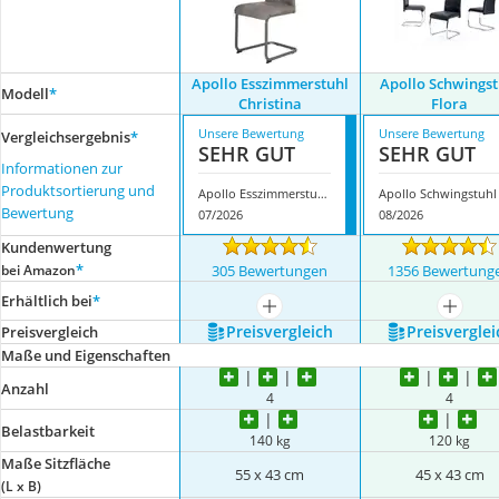
Apollo Esszimmerstuhl
Apollo Schwingst
Modell
*
Christina
Flora
Unsere Bewertung
Unsere Bewertung
Vergleichsergebnis
*
SEHR GUT
SEHR GUT
Informationen zur
Produktsortierung und
Apollo Esszimmerstuhl Christina
Bewertung
07/2026
08/2026
Kundenwertung
*
bei Amazon
305 Bewertungen
1356 Bewertung
Erhältlich bei
*
mehr anzeigen
mehr a
Preis­vergleich
Preis­verglei
Preis­vergleich
Maße und Eigenschaften
Anzahl
4
4
Belastbarkeit
140 kg
120 kg
Maße Sitzfläche
55 x 43 cm
45 x 43 cm
(L x B)