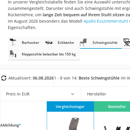
In unserer Vergleichstabelle finden Sie eine Auswahl untersch
Konferenzmikrofo
zusammengestellt. Darunter sind auch Schwingstühle mit er
Klappmatratze
Rückenlehne, um
lange Zeit bequem auf Ihrem Stuhl sitzen z
im August 2026 besonders das Modell
Apollo Esszimmerstuhl 
Duschkopf mit Kalk
Eigenschaften.
Aktenvernichter Si
Bettgitter
Barhocker
Eckbänke
Schwingstühle
Spannbettlaken
Klappstühle belastbar bis 150 kg
Topper 100 x 200
Duschpaneel
Aktualisiert:
06.08.2026
1 - 8 von 14:
Beste Schwingstühle
im V
Höhenverstellbare
Matratze 90 x 200
Preis in EUR
Hersteller
Service
Vergleichssieger
Bestseller
Abbildung
*