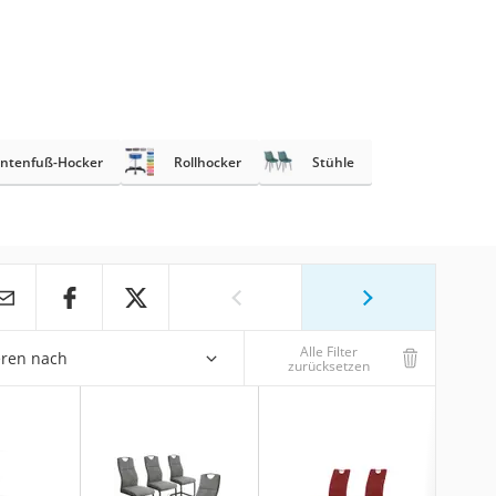
antenfuß-Hocker
Rollhocker
Stühle
Alle Filter
eren nach
zurücksetzen