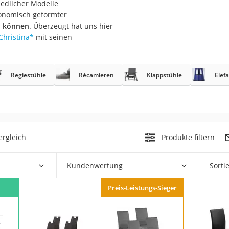
iedlicher Modelle
n
gonomisch geformter
u können
. Überzeugt hat uns hier
Christina
*
mit seinen
filter
cherheitsstufe 4
Regiestühle
Récamieren
Klappstühle
Elef
ergleich
Produkte filtern
r Schreibtisch
 cm
Kundenwertung
Sorti
Preis-Leistungs-Sieger