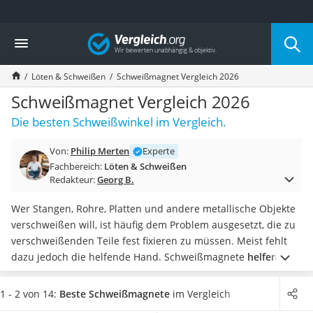
Die beliebtesten Vergleiche nach Kategorie
Vergleich
Baumarkt
Tresor feuerfest
Löten & Schweißen
Schweißmagnet Vergleich 2026
Makita-Akku-Rasenmäher
Kappsäge
Schweißmagnet Vergleich 2026
Smartes Türschloss
Die besten Schweißwinkel im Vergleich.
Akku-Rasentrimmer
Feuchtigkeitsmessgerät
Von:
Philip Merten
Experte
Split-Klimaanlage 2 Innengeräte
Fachbereich:
Löten & Schweißen
Pelletofen
Redakteur:
Georg B.
Bohrmaschine
Tiefbrunnenpumpe
Wer Stangen, Rohre, Platten und andere metallische Objekte
Fliesenschneider
verschweißen will, ist häufig dem Problem ausgesetzt, die zu
Hochdruckreiniger
verschweißenden Teile fest fixieren zu müssen. Meist fehlt
Doppelschleifer
dazu jedoch die helfende Hand. Schweißmagnete
helfen
Überwachungskamera
beim Stabilisieren, Ausrichten und Halten der
Benzinrasenmäher mit Elektrostart
Schweißobjekte
.
Diverse Online-Tests haben gezeigt,
dass
1 - 2 von 14:
Beste Schweißmagnete
im Vergleich
Akku-Laubsauger
die Schweißmagnete unterschiedliche Seitenlängen und