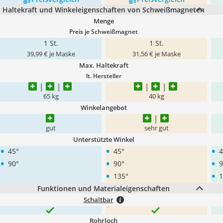
Haltekraft und Winkeleigenschaften von Schweißmagneten
Menge
Preis je Schweißmagnet
1 St.
1 St.
39,99 € je Maske
31,56 € je Maske
Max. Haltekraft
lt. Hersteller
65 kg
40 kg
Winkelangebot
gut
sehr gut
Unterstützte Winkel
•
•
•
45°
45°
4
•
•
•
90°
90°
9
•
•
135°
1
Funktionen und Materialeigenschaften
Schaltbar
Rohrloch