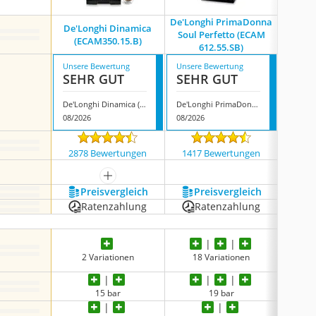
De'Longhi PrimaDonna
De'Longhi Dinamica
Sie
Soul Perfetto (ECAM
(ECAM350.15.B)
612.55.SB)
Unsere Bewertung
Unsere Bewertung
Unsere
SEHR GUT
SEHR GUT
SEH
De'Longhi Dinamica (ECAM350.15.B)
De'Longhi PrimaDonna Soul Perfetto (ECAM 612.55.SB)
08/2026
08/2026
08/202
2878 Bewertungen
1417 Bewertungen
146
mehr anzeigen
Preis­vergleich
Preis­vergleich
P
Ratenzahlung
Ratenzahlung
R
2 Variationen
18 Variationen
5
15 bar
19 bar