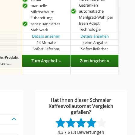
Getränken
aut
manuelle
automatische
Ent
Milchschaum-
Mahlgrad-Wahl per
rob
Zubereitung
Bean Adapt
sehr nuanciertes
Technologie
Mahlwerk
Details ansehen
Details ansehen
24 Monate
keine Angabe
k
Sofort lieferbar
Sofort lieferbar
Sof
ght-Produkt
Zum Angebot »
Zum Angebot »
Zu
telt...
Hat Ihnen dieser Schmaler
Kaffeevollautomat Vergleich
gefallen?
4,3 / 5
(3) Bewertungen