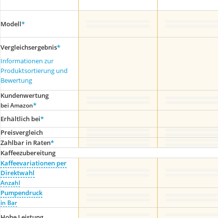
Modell
*
Vergleichsergebnis
*
Informationen zur
Produktsortierung und
Bewertung
Kundenwertung
*
bei Amazon
Erhältlich bei
*
Preis­vergleich
Zahlbar in Raten
*
Kaffeezubereitung
Kaffeevariationen per
Direktwahl
Anzahl
Pumpendruck
in Bar
Hohe Leistung