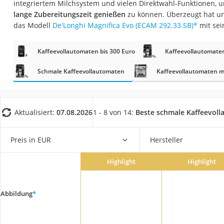
integriertem Milchsystem und vielen Direktwahl-Funktionen, 
Saug-Wisch-Robot
lange Zubereitungszeit genießen
zu können. Überzeugt hat un
Handstaubsauger
das Modell
De'Longhi Magnifica Evo (ECAM 292.33.SB)
*
mit sei
Milchaufschäumer
Kaffeevollautomaten bis 300 Euro
Kaffeevollautomaten
Kondenstrockner
Reiskocher
Schmale Kaffeevollautomaten
Kaffeevollautomaten m
Heißwasserspend
Tierhaarstaubsau
Aktualisiert:
07.08.2026
1 - 8 von 14:
Beste schmale Kaffeevol
Ecovacs-Saugrobo
Nespresso-Maschi
Preis in EUR
Hersteller
Messerschärfer
Highlight
Highlight
Service
Abbildung
*