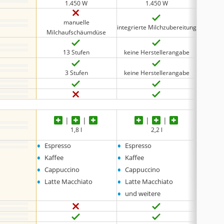
1.450 W
1.450 W
manuelle
integrierte Milchzubereitung
Milchaufschäumdüse
Milc
13 Stufen
keine Herstellerangabe
3 Stufen
keine Herstellerangabe
au
1,8 l
2,2 l
•
•
•
Espresso
Espresso
Espre
•
•
•
Kaffee
Kaffee
Cappu
•
•
•
Cappuccino
Cappuccino
Latte
•
•
•
Latte Macchiato
Latte Macchiato
Kaffe
•
und weitere