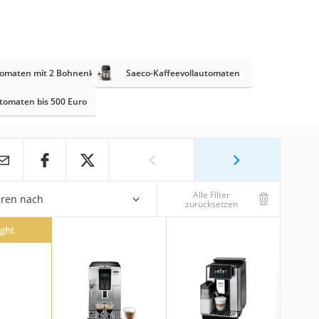
utomaten mit 2 Bohnenkammern
Saeco-Kaffeevollautomaten
tomaten bis 500 Euro
Alle Filter
eren nach
zurücksetzen
ight