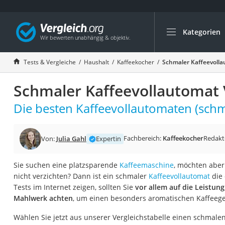
Kategorien
Die beliebtesten V
Haushalt
Tests & Vergleiche
Haushalt
Kaffeekocher
Schmaler Kaffeevolla
Wassersprudler
Schmaler Kaffeevollautomat 
Zentralstaubsauge
Brotbackautomat
Die besten Kaffeevollautomaten (schma
Wischroboter
Wäschespinne
Fachbereich:
Kaffeekocher
Redakt
Von:
Julia Gahl
Expertin
Industriestaubsau
Sie suchen eine platzsparende
Kaffeemaschine
, möchten aber 
Spülmaschinentab
nicht verzichten? Dann ist ein schmaler
Kaffeevollautomat
die 
Akku-Staubsauger
Tests im Internet zeigen, sollten Sie
vor allem auf die Leistu
Mahlwerk achten
, um einen besonders aromatischen Kaffeeg
Eierkocher
AEG-Waschmaschi
Wählen Sie jetzt aus unserer Vergleichstabelle einen schmale