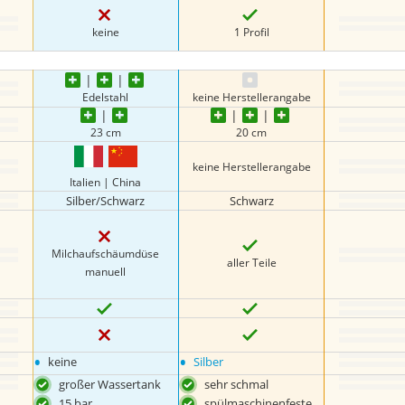
keine
1 Profil
Edelstahl
keine Herstellerangabe
23 cm
20 cm
keine Herstellerangabe
Italien | China
Silber/Schwarz
Schwarz
Milchaufschäumdüse
aller Teile
manuell
•
•
keine
Silber
großer Wassertank
sehr schmal
15 bar
spülmaschinenfeste