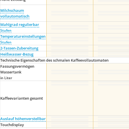
Milchschaum
vollautomatisch
Mahlgrad regulierbar
Stufen
Temperatureinstellungen
Stufen
2-Tassen-Zubereitung
Heißwasser-Bezug
Technische Eigenschaften des schmalen Kaffeevollautomaten
Fassungsvermögen
Wassertank
in Liter
Kaffeevarianten gesamt
Auslauf höhenverstellbar
Touchdisplay