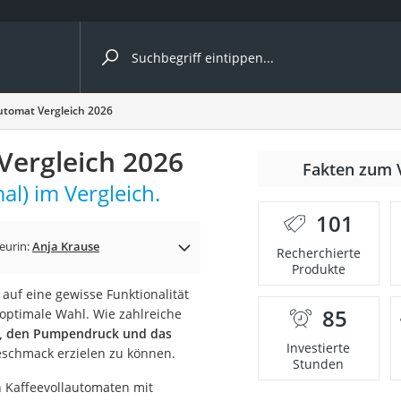
ergleiche nach Kategorie
utomat Vergleich 2026
Vergleich 2026
r
Fakten zum 
l) im Vergleich.
101
eurin:
Anja Krause
Recherchierte
Produkte
ger
auf eine gewisse Funktionalität
s
85
optimale Wahl. Wie zahlreiche
ng, den Pumpendruck und das
Investierte
eschmack erzielen zu können.
Stunden
ne
n Kaffeevollautomaten mit