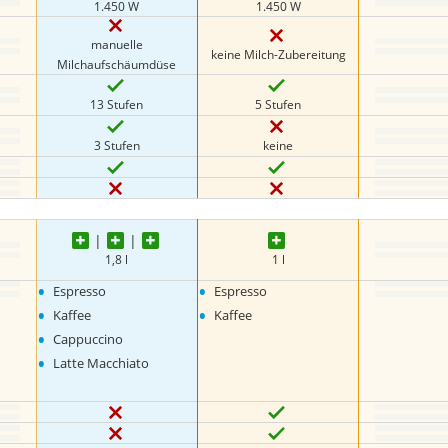
1.450 W
1.450 W
manuelle
keine Milch-Zubereitung
Milchaufschäumdüse
13 Stufen
5 Stufen
3 Stufen
keine
1,8 l
1 l
•
•
Espresso
Espresso
•
•
Kaffee
Kaffee
•
Cappuccino
•
Latte Macchiato