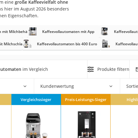
um eine
große Kaffeevielfalt ohne
er
s hier im August 2026 besonders
nen Eigenschaften.
 mit Milchbehälter
Kaffeevollautomaten mit App
Kaffeevolla
it Milchschlauch
Kaffeevollautomaten bis 400 Euro
Kaffeevollau
er
ger
lautomaten
im Vergleich
Produkte filtern
ter
ne
Kundenwertung
Sorti
Vergleichssieger
Preis-Leistungs-Sieger
Highl