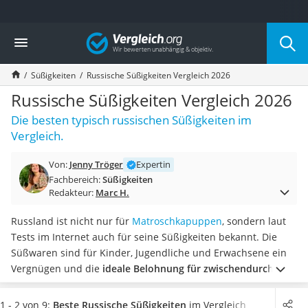
Die beliebtesten Vergleiche nach Kategorie
Vergleich
Lebensmittel
Schwarzkümmelöl
Süßigkeiten
Russische Süßigkeiten Vergleich 2026
Knäckebrot
Schwarzkümmelöl-Kapseln
Russische Süßigkeiten Vergleich 2026
Manukahonig
Die besten typisch russischen Süßigkeiten im
Eiklar
Vergleich.
Astronautenkost
Balsamico-Essig
Von:
Jenny Tröger
Expertin
Schwarzkümmelöl bio
Fachbereich:
Süßigkeiten
Sardinen
Redakteur:
Marc H.
Honig
Gemüsebrühe
Russland ist nicht nur für
Matroschkapuppen
, sondern laut
Eiskaffee-Pulver
Tests im Internet auch für seine Süßigkeiten bekannt. Die
Irischer Whiskey
Süßwaren sind für Kinder, Jugendliche und Erwachsene ein
Grapefruitkernextrakt
Vergnügen und die
ideale Belohnung für zwischendurch
, ob
Matcha-Set
nun zu Hause, unterwegs oder auf der Arbeit.
Wählen Sie
Sojasauce
jetzt
einzeln verpackte Süßigkeiten aus unserer Russische-
1 - 2 von 9:
Beste Russische Süßigkeiten
im Vergleich