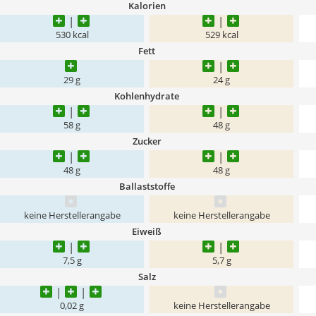
Kalorien
530 kcal
529 kcal
Fett
29 g
24 g
Kohlenhydrate
58 g
48 g
Zucker
48 g
48 g
Ballaststoffe
keine Herstellerangabe
keine Herstellerangabe
Eiweiß
7,5 g
5,7 g
Salz
0,02 g
keine Herstellerangabe