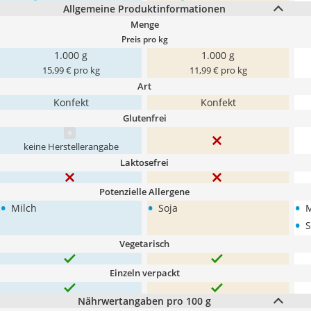
Allgemeine Produktinformationen
Menge
Preis pro kg
1.000 g
1.000 g
15,99 € pro kg
11,99 € pro kg
Art
Konfekt
Konfekt
Glutenfrei
keine Herstellerangabe
Laktosefrei
Potenzielle Allergene
•
•
•
Milch
Soja
M
•
S
Vegetarisch
Einzeln verpackt
Nährwertangaben pro 100 g