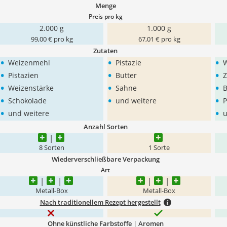
Menge
Preis pro kg
2.000 g
1.000 g
99,00 € pro kg
67,01 € pro kg
Zutaten
•
•
•
Weizenmehl
Pistazie
•
•
•
Pistazien
Butter
Z
•
•
•
Weizenstärke
Sahne
B
•
•
•
Schokolade
und weitere
P
•
•
und weitere
u
Anzahl Sorten
8 Sorten
1 Sorte
Wiederverschließbare Verpackung
Art
Metall-Box
Metall-Box
Nach traditionellem Rezept hergestellt
Ohne künstliche Farbstoffe | Aromen