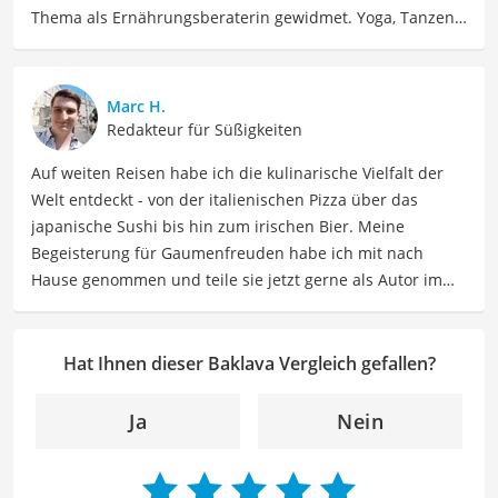
Thema als Ernährungsberaterin gewidmet. Yoga, Tanzen,
Tantra und Women Circle gehören auch zu ihrem Leben
dazu, dass Jenny seit 2023 voll und ganz in Spanien
genießt. Jenny ist schon allein um die Welt gereist. Heute
Marc H.
findet sie Ausgleich bei Yoga und Tanzen, auch als
Redakteur für Süßigkeiten
Lehrerin, und interessiert sich viel für Südamerika und
Auf weiten Reisen habe ich die kulinarische Vielfalt der
Schamanismus.
Welt entdeckt - von der italienischen Pizza über das
Der Baklava-Vergleich ist aus unserer Sicht besonders
japanische Sushi bis hin zum irischen Bier. Meine
empfehlenswert für
Süßigkeitenliebhaber
und
Genießer
.
Begeisterung für Gaumenfreuden habe ich mit nach
Hause genommen und teile sie jetzt gerne als Autor im
Bereich Lebensmittel. Meine Texte umfassen informative
Artikel über Lebensmittelherstellung, Ernährungstipps,
Rezepte und die Vielfalt der kulinarischen Welt. Mein Ziel
Hat Ihnen dieser Baklava Vergleich gefallen?
ist es, Leser zu inspirieren, sich bewusst mit ihrer
Ernährung auseinanderzusetzen, neue
Ja
Nein
Geschmackserlebnisse zu entdecken und sowohl eine
gesunde als auch genussvolle Beziehung zu
Lebensmitteln zu entwickeln. Durch meine Texte möchte