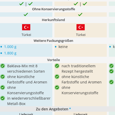
Ohne Konservierungsstoffe
Herkunftsland
Türkei
Türkei
Weitere Packungsgrößen
•
•
•
1.000 g
keine
k
•
1.800 g
Vorteile
Baklava-Mix mit 8
nach traditionellem
verschiedenen Sorten
Rezept hergestellt
ohne künstliche
ohne künstliche
Farbstoffe und Aromen
Farbstoffe und Aromen
ohne
ohne
Konservierungsstoffe
Konservierungsstoffe
in wiederverschließbarer
Metall-Box
Zu den Angeboten
*
Lieferzeit
Lieferzeit