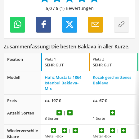
ich Leser dazu anregen, Essen nicht nur als eine
5,0 / 5
(1) Bewertungen
Notwendigkeit zu sehen, sondern als Quelle von Genuss,
Kreativität und Gemeinschaft zu nutzen.
Der Baklava-Vergleich ist aus unserer Sicht besonders
empfehlenswert für
Süßigkeitenliebhaber
und
Genießer
.
Zusammenfassung: Die besten Baklava in aller Kürze.
Position
Platz 1
Platz 2
SEHR GUT
SEHR GUT
Modell
Hafiz Mustafa 1864
Kocak geschnittenes
Istanbul Baklava-
Baklava
Mix
Preis
ca.
197 €
ca.
67 €
Anzahl Sorten
8 Sorten
1 Sorte
Wiederverschlie
Metall-Box
Metall-Box
ßbare