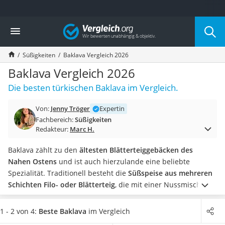
Die beliebtesten Vergleiche nach Kategorie
Vergleich
Lebensmittel
Schwarzkümmelöl
Süßigkeiten
Baklava Vergleich 2026
Knäckebrot
Schwarzkümmelöl-Kapseln
Baklava Vergleich 2026
Manukahonig
Die besten türkischen Baklava im Vergleich.
Eiklar
Astronautenkost
Von:
Jenny Tröger
Expertin
Balsamico-Essig
Fachbereich:
Süßigkeiten
Schwarzkümmelöl bio
Redakteur:
Marc H.
Sardinen
Honig
Baklava zählt zu den
ältesten Blätterteiggebäcken des
Gemüsebrühe
Nahen Ostens
und ist auch hierzulande eine beliebte
Eiskaffee-Pulver
Spezialität. Traditionell besteht die
Süßspeise aus mehreren
Irischer Whiskey
Schichten Filo- oder Blätterteig
, die mit einer Nussmischung
Grapefruitkernextrakt
gefüllt und mit
Honig
oder Zuckersirup übergossen werden.
Matcha-Set
Wie gängige Tests im Internet zeigen, kommen industriell
1 - 2 von 4:
Beste Baklava
im Vergleich
Sojasauce
hergestellte Produkte zwar nicht an den Geschmack eines