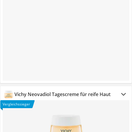
Vichy Neovadiol Tagescreme für reife Haut
Vergleichssieger