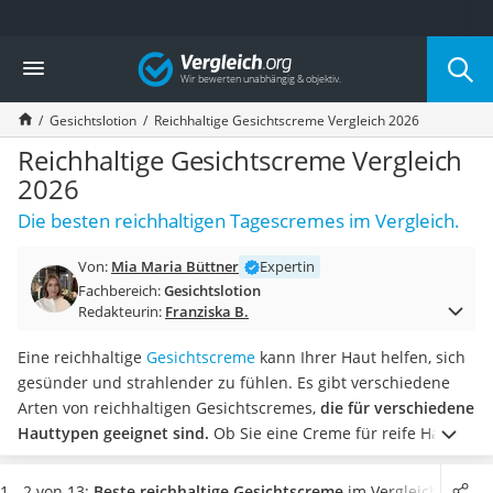
Die beliebtesten Vergleiche nach Kategorie
Vergleich
Drogerie
Inhalator
Gesichtslotion
Reichhaltige Gesichtscreme Vergleich 2026
Haarschneider
Rollator
Reichhaltige Gesichtscreme Vergleich
Braun Rasierer
2026
Katzenklappe (Chip)
Die besten reichhaltigen Tagescremes im Vergleich.
Rasierer
Masturbator
Von:
Mia Maria Büttner
Expertin
Massagepistole
Fachbereich:
Gesichtslotion
Epilierer
Redakteurin:
Franziska B.
Reisehaartrockner
Eiweißpulver
Eine reichhaltige
Gesichtscreme
kann Ihrer Haut helfen, sich
Magnesiumpräparat
gesünder und strahlender zu fühlen. Es gibt verschiedene
Katzenklappe
Arten von reichhaltigen Gesichtscremes,
die für verschiedene
Nackenmassagegerät
Hauttypen geeignet sind.
Ob Sie eine Creme für reife Haut
Zeckenschutz Katze
ab 60 Jahren oder für empfindliche Haut suchen, es gibt eine
leichter Haartrockner
Vielzahl von Optionen zur Auswahl. Reichhaltige
1 - 2 von 13:
Beste reichhaltige Gesichtscreme
im Vergleich