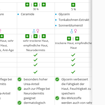
%
5 %
30 %
•
•
•
ure
Ceramide
Glycerin
Milch
•
•
Tonkabohnen-Extrakt
Glycer
•
Sonnenblumenöl
 Haut, sehr
sehr trockene Haut,
sehr
trockene Haut, empfindliche
 Haut,
empfindliche Haut,
empf
Haut
s, Anti-Age
Neurodermitis
Ne
flege bei
besonders hoher
Glycerin verbessert
bes
itis
Urea-Anteil
die Fähigkeit der
Urea
auch zur Pflege bei
Haut, Feuchtigkeit zu
auch
a-Anteil
Neurodermitis
speichern
Neu
geeignet
Bio-Wirkstoffe
gee
i
dermatologisch
werden auch von sehr
par