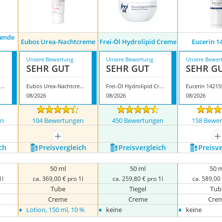
rende
Eubos Urea-Nachtcreme
Frei-Öl Hydrolipid Creme
Eucerin 1
e
Unsere Bewertung
Unsere Bewertung
Unsere Bewer
SEHR GUT
SEHR GUT
SEHR G
Eucerin Regenerierende Gesichtscreme
Eubos Urea-Nachtcreme
Frei-Öl Hydrolipid Creme
Eucerin 14215
08/2026
08/2026
08/2026
en
104 Bewertungen
450 Bewertungen
158 Bewe
mehr anzeigen
m
ch
Preis­vergleich
Preis­vergleich
Preis­v
50 ml
50 ml
50 
1l
ca. 369,00 € pro 1l
ca. 259,80 € pro 1l
ca. 589,00 
Tube
Tiegel
Tub
Creme
Creme
Cre
•
•
•
Lotion, 150 ml, 10 %
keine
keine