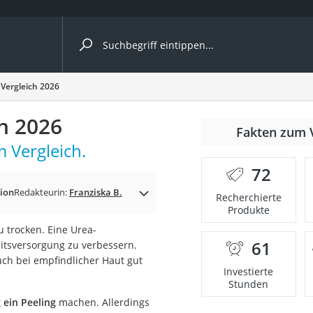
ergleiche nach Kategorie
Vergleich 2026
h 2026
Fakten zum 
 Vergleich.
72
p)
tion
Redakteurin:
Franziska B.
Recherchierte
Produkte
u trocken. Eine Urea-
61
itsversorgung zu verbessern.
auch bei empfindlicher Haut gut
Investierte
Stunden
 ein Peeling
machen. Allerdings