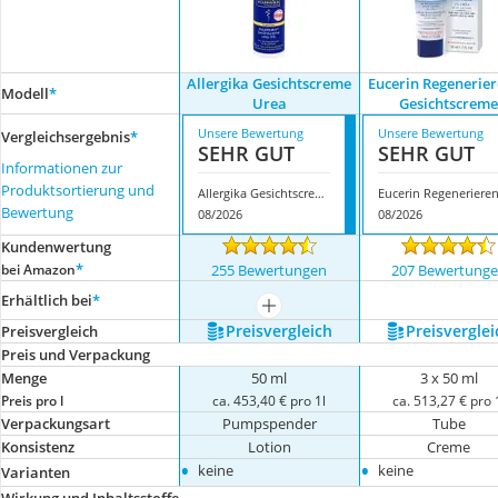
Allergika Gesichtscreme
Eucerin Regenerie
Modell
*
Urea
Gesichtscrem
Unsere Bewertung
Unsere Bewertung
Vergleichsergebnis
*
SEHR GUT
SEHR GUT
Informationen zur
Produktsortierung und
Allergika Gesichtscreme Urea
Bewertung
08/2026
08/2026
Kundenwertung
*
bei Amazon
255 Bewertungen
207 Bewertung
Erhältlich bei
*
mehr anzeigen
Preis­vergleich
Preis­verglei
Preis­vergleich
Preis und Verpackung
Menge
50 ml
3 x 50 ml
Preis pro l
ca. 453,40 € pro 1l
ca. 513,27 € pro 
Verpackungsart
Pumpspender
Tube
Konsistenz
Lotion
Creme
•
•
keine
keine
Varianten