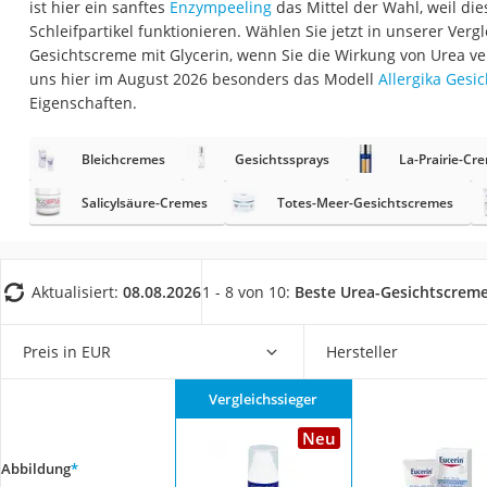
ist hier ein sanftes
Enzympeeling
das Mittel der Wahl, weil di
Eiweißpulver
Schleifpartikel funktionieren. Wählen Sie jetzt in unserer Verg
Magnesiumpräpar
Gesichtscreme mit Glycerin, wenn Sie die Wirkung von Urea v
uns hier im August 2026 besonders das Modell
Allergika Gesi
Katzenklappe
Eigenschaften.
Nackenmassagege
Zeckenschutz Katz
Bleichcremes
Gesichtssprays
La-Prairie-Cr
leichter Haartrock
Salicylsäure-Cremes
Totes-Meer-Gesichtscremes
Philips-Sonicare-
Schildkrötenhaus
Aktualisiert:
08.08.2026
1 - 8 von 10:
Beste Urea-Gesichtscrem
Mineralfutter Pfer
Massagegerät
Preis in EUR
Hersteller
Service
Vergleichssieger
Neu
Abbildung
*