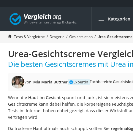
Kategorien
Die beliebtesten V
Drogerie
Tests & Vergleiche
Drogerie
Gesichtslotion
Urea-Gesichtscreme 
Inhalator
Urea-Gesichtscreme Vergleic
Haarschneider
Rollator
Die besten Gesichtscremes mit Urea im
Braun Rasierer
Katzenklappe (Chi
Fachbereich:
Gesichtslo
Von:
Mia Maria Büttner
Expertin
Rasierer
Wenn
die Haut im Gesicht
spannt und juckt, ist sie meistens z
Masturbator
Gesichtscreme kann dabei helfen, die körpereigene Feuchtigke
Massagepistole
Tests im Internet haben dabei gezeigt, dass dieser Wirkstoff 
vertragen wird.
Epilierer
Reisehaartrockner
Da trockene Haut oftmals auch schuppt, sollten Sie
regelmäßig