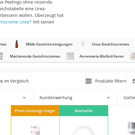
ese Peelings ohne reizende
leichstabelle eine Urea-
at
erbessern wollen. Überzeugt hat
chtscreme Urea
*
mit seinen
rät
e
emes
Milde Gesichtsreinigungen
Urea-Gesichtscremes
ner
Mattierende Gesichtscremes
Annemarie-Börlind-Seren
Zahnbürste
es
im Vergleich
Produkte filtern
d
Kundenwertung
Sorti
Preis-Leistungs-Sieger
Bestseller