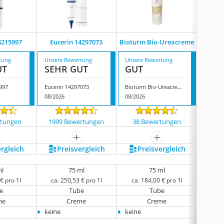
4215997
Eucerin 14297073
Bioturm Bio-Ureacreme
Tis ‎
tung
Unsere Bewertung
Unsere Bewertung
Unsere
UT
SEHR GUT
GUT
GUT
997
Eucerin 14297073
Bioturm Bio-Ureacreme
Tis ‎p
08/2026
08/2026
08/202
rtungen
1999 Bewertungen
38 Bewertungen
6358
ehr anzeigen
mehr anzeigen
mehr anzeigen
ergleich
Preis­vergleich
Preis­vergleich
P
ml
75 ml
75 ml
€ pro 1l
ca. 250,53 € pro 1l
ca. 184,00 € pro 1l
ca. 
e
Tube
Tube
me
Creme
Creme
•
•
•
keine
keine
keine