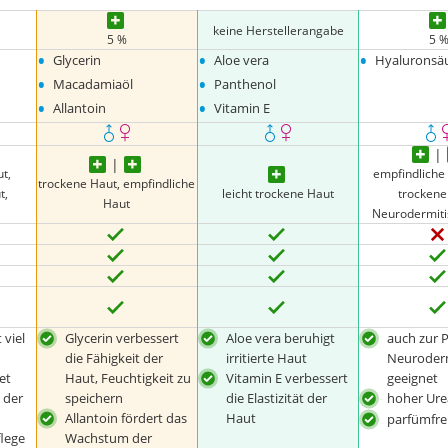
keine Herstellerangabe
5 %
5 
•
•
•
Glycerin
Aloe vera
Hyaluronsä
•
•
Macadamiaöl
Panthenol
•
•
Allantoin
Vitamin E
t,
empfindliche
trockene Haut, empfindliche
t,
leicht trockene Haut
trockene
Haut
Neurodermiti
 viel
Glycerin verbessert
Aloe vera beruhigt
auch zur P
die Fähigkeit der
irritierte Haut
Neuroderm
et
Haut, Feuchtigkeit zu
Vitamin E verbessert
geeignet
 der
speichern
die Elastizität der
hoher Ure
Allantoin fördert das
Haut
parfümfre
flege
Wachstum der