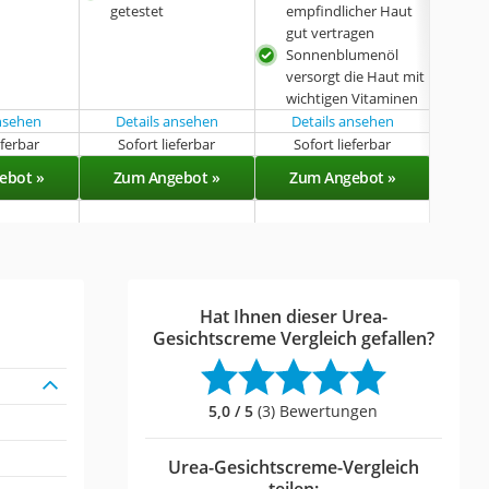
getestet
empfindlicher Haut
gut vertragen
Sonnenblumenöl
versorgt die Haut mit
wichtigen Vitaminen
ansehen
Details ansehen
Details ansehen
eferbar
Sofort lieferbar
Sofort lieferbar
Sof
ebot »
Zum Angebot »
Zum Angebot »
Zu
Hat Ihnen dieser Urea-
Gesichtscreme Vergleich gefallen?
5,0 / 5
(3) Bewertungen
Urea-Gesichtscreme-Vergleich