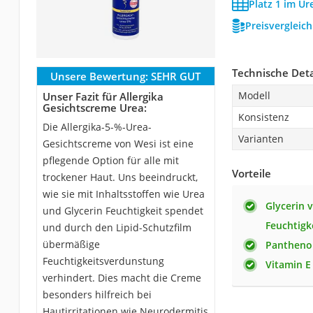
Platz 1 im Ur
Preisvergleic
Technische Deta
Unsere Bewertung:
SEHR GUT
Modell
Unser Fazit für Allergika
Gesichtscreme Urea:
Konsistenz
Die Allergika-5-%-Urea-
Varianten
Gesichtscreme von Wesi ist eine
pflegende Option für alle mit
Vorteile
trockener Haut. Uns beeindruckt,
wie sie mit Inhaltsstoffen wie Urea
Glycerin 
und Glycerin Feuchtigkeit spendet
Feuchtigk
und durch den Lipid-Schutzfilm
übermäßige
Panthenol
Feuchtigkeitsverdunstung
Vitamin E 
verhindert. Dies macht die Creme
besonders hilfreich bei
Hautirritationen wie Neurodermitis