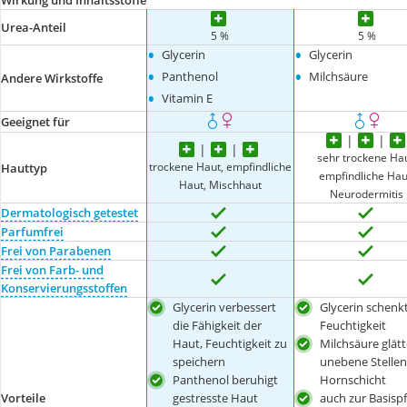
Wirkung und Inhaltsstoffe
Urea-Anteil
5 %
5 %
•
•
Glycerin
Glycerin
•
•
Panthenol
Milchsäure
Andere Wirkstoffe
•
Vitamin E
Geeignet für
sehr trockene Hau
trockene Haut, empfindliche
Hauttyp
empfindliche Hau
Haut, Mischhaut
Neurodermitis
Dermatologisch getestet
Parfumfrei
Frei von Parabenen
Frei von Farb- und
Konservierungsstoffen
Glycerin verbessert
Glycerin schenkt
die Fähigkeit der
Feuchtigkeit
Haut, Feuchtigkeit zu
Milchsäure glätt
speichern
unebene Stellen
Panthenol beruhigt
Hornschicht
Vorteile
gestresste Haut
auch zur Basisp