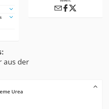
teilen:
s
:
r aus der
creme Urea