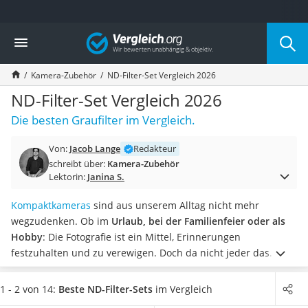
Die beliebtesten Vergleiche nach Kategorie
Vergleich
Elektronik
Powerstation
Kamera-Zubehör
ND-Filter-Set Vergleich 2026
Monitor 32 Zoll 4K
Fernseher
ND-Filter-Set Vergleich 2026
Drucker
Die besten Graufilter im Vergleich.
Desktop-PC
Monitor
Von:
Jacob Lange
Redakteur
Diascanner
schreibt über:
Kamera-Zubehör
Laser-Multifunktionsdrucker
Lektorin:
Janina S.
Powerline-Adapter
Powerstation mit Solarpanel
Kompaktkameras
sind aus unserem Alltag nicht mehr
Gaming-PC
wegzudenken. Ob im
Urlaub, bei der Familienfeier oder als
Soundbar
Hobby
: Die Fotografie ist ein Mittel, Erinnerungen
17-Zoll-Laptop
festzuhalten und zu verewigen. Doch da nicht jeder das
Satellitenschüssel
nötige technische Wissen hat, sind die Ergebnisse oft nicht
Gaming-Headset
zufriedenstellend. Mit dem richtigen Zubehör kann das
1 - 2 von 14:
Beste ND-Filter-Sets
im Vergleich
Schnurloses Telefon
Resultat einfach
auf ein professionelles Niveau angehoben