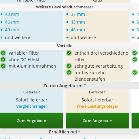
Weitere Gewindedurchmesser
•
•
•
43 mm
37 mm
•
•
•
46 mm
43 mm
•
•
•
49 mm
46 mm
•
•
•
und weitere
und weitere
u
Vorteile
variabler Filter
enthält drei verschiedene
ohne “X“-Effekt
Filter
mit Aluminiumrahmen
sehr gute Verarbeitung
für bis zu zehn
Blendenstufen
Zu den Angeboten
*
Lieferzeit
Lieferzeit
Sofort lieferbar
Sofort lieferbar
Vergleichssieger
Preis-Leistungs-Sieger
Zum Angebot »
Zum Angebot »
Erhältlich bei
*