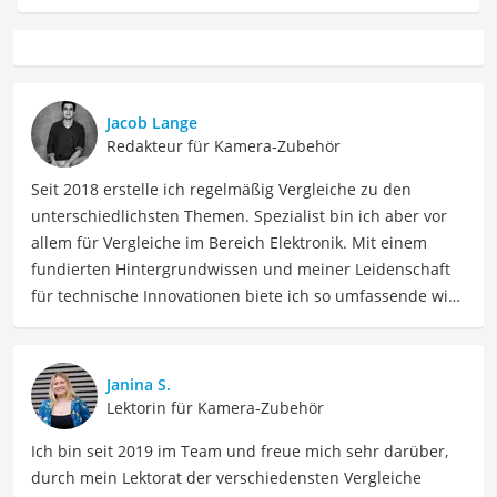
Jacob Lange
Redakteur für Kamera-Zubehör
Seit 2018 erstelle ich regelmäßig Vergleiche zu den
unterschiedlichsten Themen. Spezialist bin ich aber vor
allem für Vergleiche im Bereich Elektronik. Mit einem
fundierten Hintergrundwissen und meiner Leidenschaft
für technische Innovationen biete ich so umfassende wie
präzise Informationen zu elektronischen Geräten, Gadgets
sowie Technologien. Meine Beiträge beinhalten
detaillierte Produktvergleiche, Kaufberatungen und
Janina S.
technische Analysen, um Verbrauchern dabei zu helfen,
Lektorin für Kamera-Zubehör
sowohl informierte Entscheidungen zu treffen als auch
Ich bin seit 2019 im Team und freue mich sehr darüber,
die besten elektronischen Lösungen für ihre Bedürfnisse
durch mein Lektorat der verschiedensten Vergleiche
zu finden.