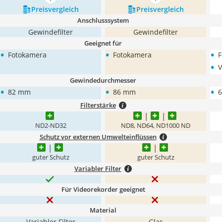
mehr anzeigen
mehr anzeigen
Preis­vergleich
Preis­vergleich
Anschlusssystem
Gewindefilter
Gewindefilter
Geeignet für
•
•
•
Fotokamera
Fotokamera
F
•
V
Gewindedurchmesser
•
•
•
82 mm
86 mm
Filterstärke
ND2-ND32
ND8, ND64, ND1000 ND
Schutz vor externen Umwelteinflüssen
guter Schutz
guter Schutz
Variabler Filter
Für Videorekorder geeignet
Material
Variabler Filter
Glas