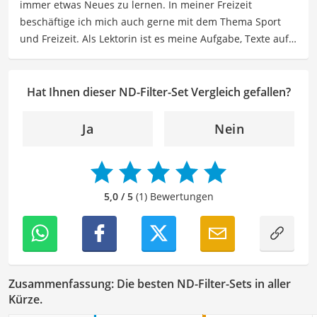
immer etwas Neues zu lernen. In meiner Freizeit
Der ND-Filter-Set-Vergleich ist aus unserer Sicht
beschäftige ich mich auch gerne mit dem Thema Sport
besonders empfehlenswert für
Fotografen
und
und Freizeit. Als Lektorin ist es meine Aufgabe, Texte auf
Hobbyfotografen
.
ihre inhaltliche Richtigkeit, sprachliche Präzision und
Lesbarkeit zu überprüfen. Mein Ziel ist es, unseren
Autoren dabei zu helfen, ihre Botschaften klar und
Hat Ihnen dieser ND-Filter-Set Vergleich gefallen?
effektiv zu kommunizieren. Durch meine Leidenschaft für
das geschriebene Wort und meine breitgefächerten
Ja
Nein
Interessen, bringe ich frische Perspektiven sowie neue
Ideen in den Lektoratsprozess ein, um sicherzustellen,
dass die Texte sowohl qualitativ hochwertig als auch
ansprechend sind.
5,0 / 5
(1) Bewertungen
Zusammenfassung: Die besten ND-Filter-Sets in aller
Kürze.