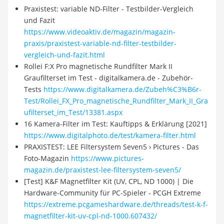
Praxistest: variable ND-Filter - Testbilder-Vergleich
und Fazit
https://www.videoaktiv.de/magazin/magazin-
praxis/praxistest-variable-nd-filter-testbilder-
vergleich-und-fazit.html
Rollei F:X Pro magnetische Rundfilter Mark II
Graufilterset im Test - digitalkamera.de - Zubehör-
Tests
https://www.digitalkamera.de/Zubeh%C3%B6r-
Test/Rollei_FX_Pro_magnetische_Rundfilter_Mark_II_Gra
ufilterset_im_Test/13381.aspx
16 Kamera-Filter im Test: Kauftipps & Erklärung [2021]
https://www.digitalphoto.de/test/kamera-filter.html
PRAXISTEST: LEE Filtersystem Seven5 › Pictures - Das
Foto-Magazin
https://www.pictures-
magazin.de/praxistest-lee-filtersystem-seven5/
[Test] K&F Magnetfilter Kit (UV, CPL, ND 1000) | Die
Hardware-Community für PC-Spieler - PCGH Extreme
https://extreme.pcgameshardware.de/threads/test-k-f-
magnetfilter-kit-uv-cpl-nd-1000.607432/