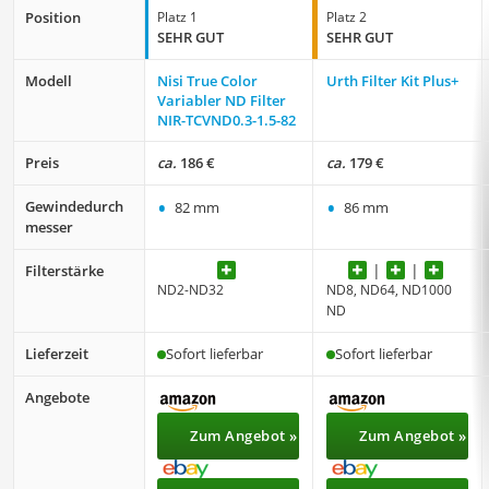
Position
Platz 1
Platz 2
SEHR GUT
SEHR GUT
Modell
Nisi True Color
Urth Filter Kit Plus+
Variabler ND Filter
‎NIR-TCVND0.3-1.5-82
Preis
ca.
186 €
ca.
179 €
•
•
Gewindedurch
82 mm
86 mm
messer
Filterstärke
ND2-ND32
ND8, ND64, ND1000
ND
Lieferzeit
Sofort lieferbar
Sofort lieferbar
Angebote
Zum Angebot »
Zum Angebot »