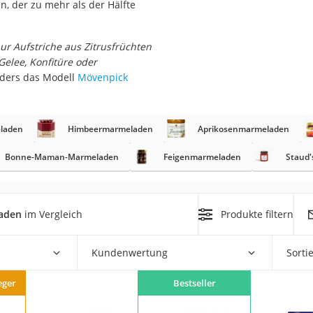
n, der zu mehr als der Hälfte
r Aufstriche aus Zitrusfrüchten
elee, Konfitüre oder
rakt
nders das Modell
Mövenpick
laden
Himbeermarmeladen
Aprikosenmarmeladen
Bonne-Maman-Marmeladen
Feigenmarmeladen
Staud
zusatz
aden
im Vergleich
Produkte filtern
Kundenwertung
Sorti
eger
Bestseller