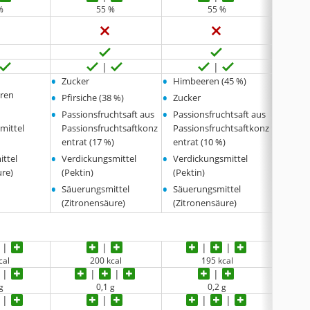
%
55 %
55 %
•
•
•
Zucker
Himbeeren (45 %)
Himb
•
•
•
eren
Pfirsiche (38 %)
Zucker
Zucke
•
•
•
Passionsfruchtsaft aus
Passionsfruchtsaft aus
Verdi
mittel
Passionsfruchtsaftkonz
Passionsfruchtsaftkonz
(Pekti
•
entrat (17 %)
entrat (10 %)
Säuer
•
•
ttel
Verdickungsmittel
Verdickungsmittel
(Zitro
ure)
(Pektin)
(Pektin)
•
•
Säuerungsmittel
Säuerungsmittel
(Zitronensäure)
(Zitronensäure)
cal
200 kcal
195 kcal
g
0,1 g
0,2 g