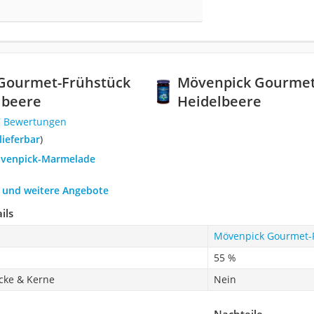
Gourmet-Frühstück
Mövenpick Gourmet
lbeere
Heidelbeere
7 Bewertungen
 lieferbar
)
övenpick-Marmelade
h und weitere Angebote
ils
Mövenpick Gourmet-F
55 %
cke & Kerne
Nein
Nachteile