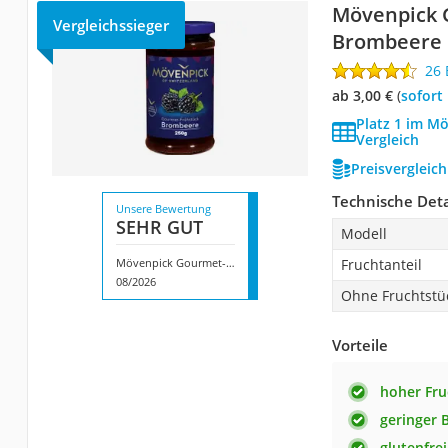
Mövenpick 
Vergleichssieger
Brombeere
26
ab 3,00 €
(
Sofort
Platz 1 im M
Vergleich
Preisvergleic
Technische Deta
Unsere Bewertung
SEHR GUT
Modell
Mövenpick Gourmet-Frühstück Brombeere
Fruchtanteil
08/2026
Ohne Fruchtstü
Vorteile
hoher Fru
geringer 
glutenfrei