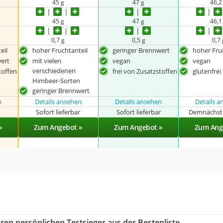
45 g
47 g
46,2
45 g
47 g
46,1
0,7 g
0,5 g
0,7 
eil
hoher Fruchtanteil
geringer Brennwert
hoher Fru
ert
mit vielen
vegan
vegan
verschiedenen
toffen
frei von Zusatzstoffen
glutenfrei
Himbeer-Sorten
geringer Brennwert
n
Details ansehen
Details ansehen
Details 
r
Sofort lieferbar
Sofort lieferbar
Demnächst 
»
Zum Angebot »
Zum Angebot »
Zum Ang
ren persönlichen Testsieger aus der Bestenliste.