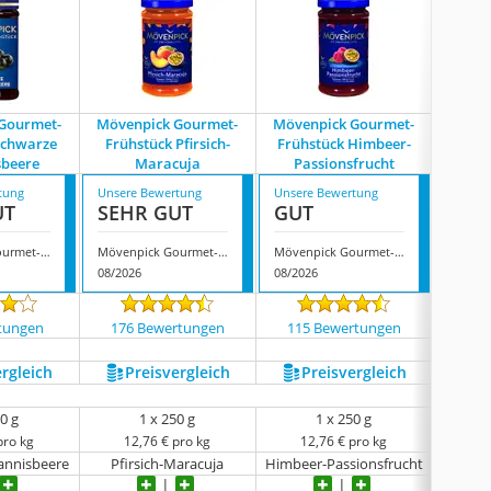
Gourmet-
Mövenpick Gourmet-
Mövenpick Gourmet-
Möven
schwarze
Frühstück Pfirsich-
Frühstück Himbeer-
Frühs
sbeere
Maracuja
Passionsfrucht
tung
Unsere Bewertung
Unsere Bewertung
Unsere
UT
SEHR GUT
GUT
GUT
Mövenpick Gourmet-Frühstück schwarze Johannisbeere
Mövenpick Gourmet-Frühstück Pfirsich-Maracuja
Mövenpick Gourmet-Frühstück Himbeer-Passionsfrucht
08/2026
08/2026
07/202
tungen
176 Bewertungen
115 Bewertungen
153
ergleich
Preis­vergleich
Preis­vergleich
P
0 g
1 x 250 g
1 x 250 g
pro kg
12,76 € pro kg
12,76 € pro kg
1
annisbeere
Pfirsich-Maracuja
Himbeer-Passionsfrucht