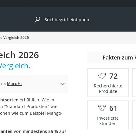
ergleiche nach Kategorie
 Vergleich 2026
ich 2026
Fakten zum 
Kapseln
ergleich.
72
eur:
Marc H.
Recherchierte
Produkte
chtsorten
erhältlich. Wie in
61
en "Standard-Produkten" wie
bio
ionen wie zum Beispiel Mango-
Investierte
Stunden
anteil von mindestens 55 %
aus