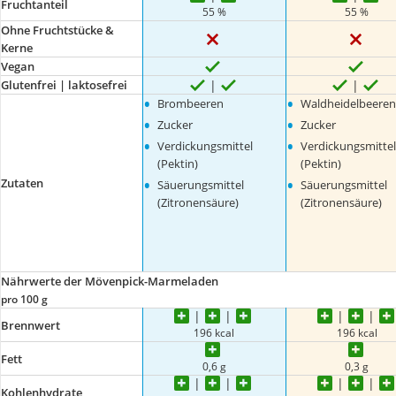
Fruchtanteil
55 %
55 %
Ohne Fruchtstücke &
Kerne
Vegan
Glutenfrei | laktosefrei
•
•
Brombeeren
Waldheidelbeeren
•
•
Zucker
Zucker
•
•
Verdickungsmittel
Verdickungsmittel
(Pektin)
(Pektin)
•
•
Zutaten
Säuerungsmittel
Säuerungsmittel
(Zitronensäure)
(Zitronensäure)
Nährwerte der Mövenpick-Marmeladen
pro 100 g
Brennwert
196 kcal
196 kcal
Fett
0,6 g
0,3 g
Kohlenhydrate