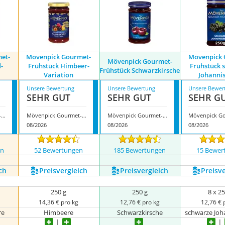
et-
Mövenpick Gourmet-
Mövenpick 
Mövenpick Gourmet-
-
Frühstück Himbeer-
Frühstück 
Frühstück Schwarzkirsche
Variation
Johanni
Unsere Bewertung
Unsere Bewertung
Unsere Bewer
SEHR GUT
SEHR GUT
SEHR G
Mövenpick Gourmet-Frühstück Wald-Heidelbeere
Mövenpick Gourmet-Frühstück Himbeer-Variation
Mövenpick Gourmet-Frühstück Schwarzkirsche
08/2026
08/2026
08/2026
en
52 Bewertungen
185 Bewertungen
15 Bewer
ch
Preis­vergleich
Preis­vergleich
Preis­v
250 g
250 g
8 x 25
14,36 € pro kg
12,76 € pro kg
12,76 € 
re
Himbeere
Schwarzkirsche
schwarze Joh