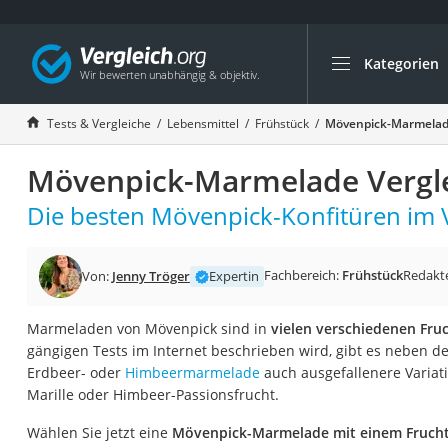
Kategorien
Die beliebtesten V
Lebensmittel
Tests & Vergleiche
Lebensmittel
Frühstück
Mövenpick-Marmelade
Schwarzkümmelöl
Mövenpick-Marmelade Vergle
Knäckebrot
Schwarzkümmelöl-
Die besten Mövenpick-Konfitüren im V
Manukahonig
Eiklar
Fachbereich:
Frühstück
Redakt
Von:
Jenny Tröger
Expertin
Astronautenkost
Marmeladen von Mövenpick sind in
vielen verschiedenen Fru
Balsamico-Essig
gängigen Tests im Internet beschrieben wird, gibt es neben d
Schwarzkümmelöl 
Erdbeer- oder
Himbeermarmelade
auch ausgefallenere Variat
Marille oder Himbeer-Passionsfrucht.
Sardinen
Honig
Wählen Sie jetzt eine
Mövenpick-Marmelade mit einem Frucht