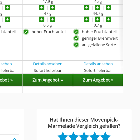
 g
47,9 g
45 g
 g
47 g
44,7 g
g
0,5 g
0,7 g
chtanteil
hoher Fruchtanteil
hoher Fruchtanteil
hohe
geringer Brennwert
ger
ausgefallene Sorte
ansehen
Details ansehen
Details ansehen
lieferbar
Sofort lieferbar
Sofort lieferbar
Sof
ebot »
Zum Angebot »
Zum Angebot »
Zu
Hat Ihnen dieser Mövenpick-
Marmelade Vergleich gefallen?