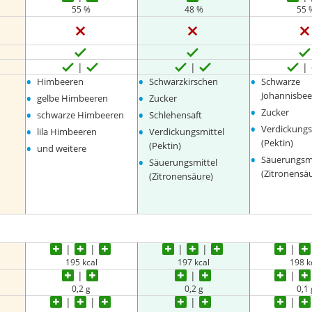
55 %
48 %
55 
•
•
•
Himbeeren
Schwarzkirschen
Schwarze
•
•
Johannisbe
gelbe Himbeeren
Zucker
•
•
•
Zucker
schwarze Himbeeren
Schlehensaft
•
•
•
Verdickungs
lila Himbeeren
Verdickungsmittel
(Pektin)
•
(Pektin)
und weitere
•
•
Säuerungsmi
Säuerungsmittel
(Zitronensä
(Zitronensäure)
195 kcal
197 kcal
198 k
0,2 g
0,2 g
0,1 