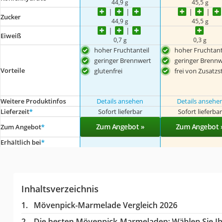
44,9 g
45,5 g
Zucker
44,9 g
45,5 g
Eiweiß
0,7 g
0,3 g
hoher Fruchtanteil
hoher Fruchtant
geringer Brennwert
geringer Brennw
Vorteile
glutenfrei
frei von Zusatzs
Weitere Produktinfos
Details ansehen
Details ansehe
Lieferzeit
*
Sofort lieferbar
Sofort lieferba
Zum Angebot »
Zum Angebot 
Zum Angebot
*
Erhältlich bei
*
Inhaltsverzeichnis
Mövenpick-Marmelade Vergleich 2026
Die besten Mövenpick-Marmeladen:
Wählen Sie Ih