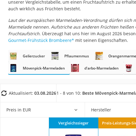
unserer Vergleichstabelle, um einen Fruchtaufstrich zu erhalte
Gemüsebrühe
auch wirklich aus Früchten besteht.
Eiskaffee-Pulver
Laut der europäischen Marmeladen-Verordnung dürfen sich nu
Irischer Whiskey
Marmelade nennen. Aufstriche aus anderen Früchten heißen G
Grapefruitkernext
Fruchtaufstrich.
Überzeugt hat uns hier im August 2026 beso
Gourmet-Frühstück Brombeere
*
mit seinen Eigenschaften.
Matcha-Set
Sojasauce
Gelierzucker
Pflaumenmus
Orangenmarme
MCT-Öl
Mövenpick-Marmeladen
d'arbo-Marmeladen
Trüffelöl
Erythrit
Müsli ohne Zucker
Aktualisiert:
03.08.2026
1 - 8 von 10:
Beste Mövenpick-Marmel
Service
Preis in EUR
Hersteller
Vergleichssieger
Preis-Leistungs-Si