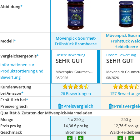
Abbildung
*
Mövenpick Gourm
Mövenpick Gourmet-
Modell
*
Frühstück Wald
Frühstück Brombeere
Heidelbeere
Unsere Bewertung
Unsere Bewertung
Vergleichsergebnis
*
SEHR GUT
SEHR GUT
Informationen zur
Produktsortierung und
Mövenpick Gourmet-Frühstück Brombeere
Bewertung
08/2026
08/2026
Kundenwertung
*
bei Amazon
26 Bewertungen
157 Bewertung
Erhältlich bei
*
Preis­vergleich
Preis­verglei
Preis­vergleich
Qualität & Zutaten der Mövenpick-Marmeladen
Menge
1 x 250 g
250 g
Preis pro kg
14,36 € pro kg
12,76 € pro kg
Geschmack
Brombeere
Wald-Heidelbee