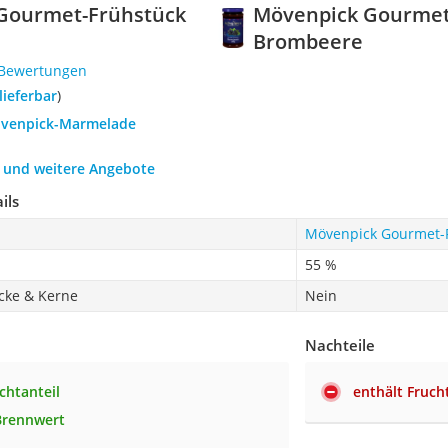
Gourmet-Frühstück
Mövenpick Gourmet
Brombeere
 Bewertungen
 lieferbar
)
övenpick-Marmelade
h und weitere Angebote
ils
Mövenpick Gourmet-
55 %
cke & Kerne
Nein
Nachteile
chtanteil
enthält Fruc
Brennwert