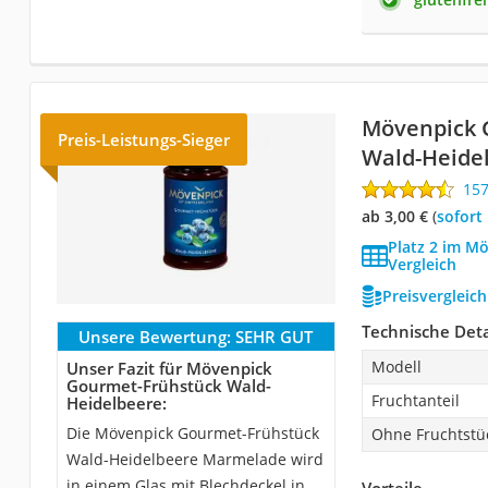
Mövenpick 
Preis-Leistungs-Sieger
Wald-Heide
15
ab 3,00 €
(
Sofort
Platz 2 im M
Vergleich
Preisvergleic
Technische Deta
Unsere Bewertung:
SEHR GUT
Modell
Unser Fazit für Mövenpick
Gourmet-Frühstück Wald-
Fruchtanteil
Heidelbeere:
Die Mövenpick Gourmet-Frühstück
Ohne Fruchtstü
Wald-Heidelbeere Marmelade wird
in einem Glas mit Blechdeckel in
Vorteile