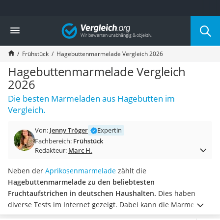
Die beliebtesten Vergleiche nach Kategorie
Vergleich
Lebensmittel
Schwarzkümmelöl
Frühstück
Hagebuttenmarmelade Vergleich 2026
Knäckebrot
Schwarzkümmelöl-Kapseln
Hagebuttenmarmelade Vergleich
Manukahonig
2026
Eiklar
Die besten Marmeladen aus Hagebutten im
Astronautenkost
Vergleich.
Balsamico-Essig
Schwarzkümmelöl bio
Von:
Jenny Tröger
Expertin
Sardinen
Fachbereich:
Frühstück
Honig
Redakteur:
Marc H.
Gemüsebrühe
Eiskaffee-Pulver
Neben der
Aprikosenmarmelade
zählt die
Irischer Whiskey
Hagebuttenmarmelade zu den beliebtesten
Grapefruitkernextrakt
Fruchtaufstrichen in deutschen Haushalten.
Dies haben
Matcha-Set
diverse Tests im Internet gezeigt. Dabei kann die Marmelade
Sojasauce
aus Hagebutten nicht nur aufs Brot geschmiert werden. Auch