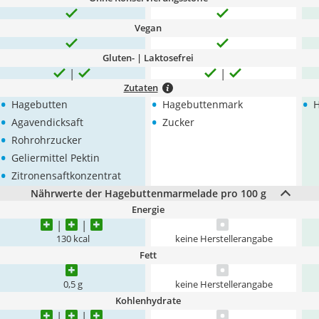
Vegan
Gluten- | Laktosefrei
Zutaten
•
•
•
Hagebutten
Hagebuttenmark
H
•
•
Agavendicksaft
Zucker
•
Rohrohrzucker
•
Geliermittel Pektin
•
Zitronensaftkonzentrat
Nährwerte der Hagebuttenmarmelade pro 100 g
Energie
130 kcal
keine Herstellerangabe
Fett
0,5 g
keine Herstellerangabe
Kohlenhydrate