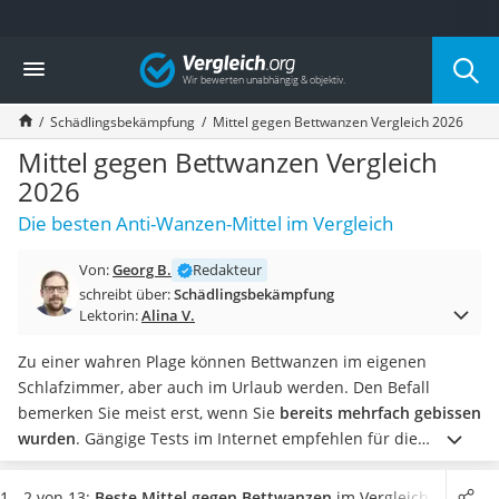
Die beliebtesten Vergleiche nach Kategorie
Vergleich
Baumarkt
Tresor feuerfest
Schädlingsbekämpfung
Mittel gegen Bettwanzen Vergleich 2026
Makita-Akku-Rasenmäher
Kappsäge
Mittel gegen Bettwanzen Vergleich
Smartes Türschloss
2026
Akku-Rasentrimmer
Die besten Anti-Wanzen-Mittel im Vergleich
Feuchtigkeitsmessgerät
Split-Klimaanlage 2 Innengeräte
Von:
Georg B.
Redakteur
Pelletofen
schreibt über:
Schädlingsbekämpfung
Bohrmaschine
Lektorin:
Alina V.
Tiefbrunnenpumpe
Fliesenschneider
Zu einer wahren Plage können Bettwanzen im eigenen
Hochdruckreiniger
Schlafzimmer, aber auch im Urlaub werden. Den Befall
Doppelschleifer
bemerken Sie meist erst, wenn Sie
bereits mehrfach gebissen
Überwachungskamera
wurden
. Gängige Tests im Internet empfehlen für die
Benzinrasenmäher mit Elektrostart
Bekämpfung von Bettwanzen entweder eine
Bettwanzenfalle
Akku-Laubsauger
oder ein Bettwanzenspray.
Wählen Sie jetzt aus unserer
1 - 2 von 13:
Beste Mittel gegen Bettwanzen
im Vergleich