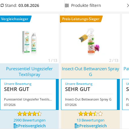
Löschdecke
mit einem Spray aus unserer Vergleichstabelle ein,
um die
Produkte filtern
Stand:
03.08.2026
Multimeter
kleinen Blutsauger zu bekämpfen, ohne Rückstände zu
Winterharte Palmen
haben. Überzeugt hat uns hier im August 2026 besonders
Vergleichssieger
Preis-Leistungs-Sieger
Gasdurchlauferhitzer
das Modell
Puressentiel Ungeziefer Textilspray
*
mit seinen
Service
Eigenschaften.
1 / 13
2 / 13
Puressentiel Ungeziefer
Insect-Out Bettwanzen Spray
Pa
Textilspray
G
Unsere Bewertung
Unsere Bewertung
U
SEHR GUT
SEHR GUT
Puressentiel Ungeziefer Textilspray
Insect-Out Bettwanzen Spray G
07/2026
07/2026
0
2990 Bewertungen
13 Bewertungen
Preis­vergleich
Preis­vergleich