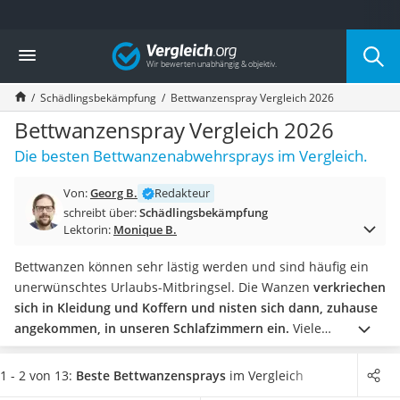
Die beliebtesten Vergleiche nach Kategorie
Vergleich
Baumarkt
Tresor feuerfest
Schädlingsbekämpfung
Bettwanzenspray Vergleich 2026
Makita-Akku-Rasenmäher
Kappsäge
Bettwanzenspray Vergleich 2026
Smartes Türschloss
Die besten Bettwanzenabwehrsprays im Vergleich.
Akku-Rasentrimmer
Feuchtigkeitsmessgerät
Von:
Georg B.
Redakteur
Split-Klimaanlage 2 Innengeräte
schreibt über:
Schädlingsbekämpfung
Pelletofen
Lektorin:
Monique B.
Bohrmaschine
Tiefbrunnenpumpe
Bettwanzen können sehr lästig werden und sind häufig ein
Fliesenschneider
unerwünschtes Urlaubs-Mitbringsel. Die Wanzen
verkriechen
Hochdruckreiniger
sich in Kleidung und Koffern und nisten sich dann, zuhause
Doppelschleifer
angekommen, in unseren Schlafzimmern ein.
Viele
Überwachungskamera
Bettwanzensprays sind rückstandsfrei. Das heißt, sie
Benzinrasenmäher mit Elektrostart
hinterlassen keine unschönen Flecken auf Stoffen. Machen
1 - 2 von 13:
Beste Bettwanzensprays
im Vergleich
Akku-Laubsauger
Sie doch gleich den
Praxis-Test und sprühen Ihre Matratzen