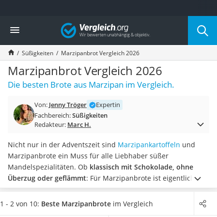
Die beliebtesten Vergleiche nach Kategorie
Vergleich
Lebensmittel
Schwarzkümmelöl
Süßigkeiten
Marzipanbrot Vergleich 2026
Knäckebrot
Schwarzkümmelöl-Kapseln
Marzipanbrot Vergleich 2026
Manukahonig
Die besten Brote aus Marzipan im Vergleich.
Eiklar
Astronautenkost
Von:
Jenny Tröger
Expertin
Balsamico-Essig
Fachbereich:
Süßigkeiten
Schwarzkümmelöl bio
Redakteur:
Marc H.
Sardinen
Honig
Nicht nur in der Adventszeit sind
Marzipankartoffeln
und
Gemüsebrühe
Marzipanbrote ein Muss für alle Liebhaber süßer
Eiskaffee-Pulver
Mandelspezialitäten. Ob
klassisch mit Schokolade, ohne
Irischer Whiskey
Überzug oder geflämmt
: Für Marzipanbrote ist eigentlich
Grapefruitkernextrakt
immer Saison. Laut Tests im Internet gibt es diese
in einer
Matcha-Set
großen Auswahl und in verschiedenen
1 - 2 von 10:
Beste Marzipanbrote
im Vergleich
Sojasauce
Geschmacksrichtungen
– und sie lassen sich, in feine