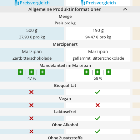
Preis­vergleich
Preis­vergleich
Allgemeine Produktinformationen
Menge
Preis pro kg
500 g
190 g
37,90 € pro kg
94,47 € pro kg
Marzipanart
Marzipan
Marzipan
Zartbitterschokolade
geflämmt, Bitterschokolade
Mandelanteil im Marzipan
47 %
58 %
Bioqualität
Vegan
Laktosefrei
Ohne Alkohol
Ohne Zusatzstoffe