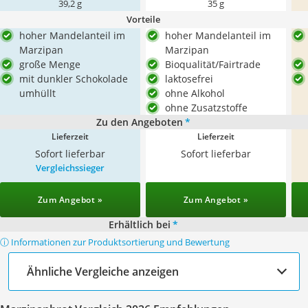
39,2 g
35 g
Vorteile
hoher Mandelanteil im
hoher Mandelanteil im
Marzipan
Marzipan
große Menge
Bioqualität/Fairtrade
mit dunkler Schokolade
laktosefrei
umhüllt
ohne Alkohol
ohne Zusatzstoffe
Zu den Angeboten
*
Lieferzeit
Lieferzeit
Sofort lieferbar
Sofort lieferbar
Vergleichssieger
Zum Angebot »
Zum Angebot »
Erhältlich bei
*
ⓘ Informationen zur Produktsortierung und Bewertung
Ähnliche Vergleiche anzeigen