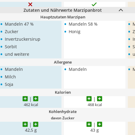
Zutaten und Nährwerte Marzipanbrot
Hauptzutaten Marzipan
•
•
•
Mandeln 47 %
Mandeln 58 %
M
•
•
•
Zucker
Honig
Z
•
•
Invertzuckersirup
I
•
•
Sorbit
S
•
•
und weitere
u
Allergene
•
•
•
Mandeln
Mandeln
•
Milch
•
Soja
Kalorien
462 kcal
468 kcal
Kohlenhydrate
davon Zucker
42,5 g
43 g