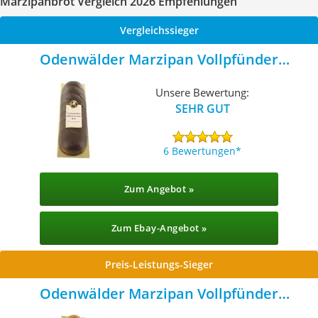
Marzipanbrot Vergleich 2026 Empfehlungen
Vergleichssieger
Odenwälder Marzipan Vollpfünder
Edelmarzipan Brot
Unsere Bewertung:
SEHR GUT
6 Bewertungen
Zum Angebot »
Zum Ebay-Angebot »
Preis-Leistungs-Sieger
Odenwälder Marzipan Vollpfünder
Marzipan Brot geflämmt