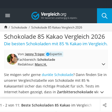
Die beliebtesten Vergleiche nach Kategorie
Vergleich
Lebensmittel
Schwarzkümmelöl
Schokolade
Schokolade 85 Kakao Vergleich 2026
Knäckebrot
Schwarzkümmelöl-Kapseln
Schokolade 85 Kakao Vergleich 2026
Manukahonig
Die besten Schokoladen mit 85 % Kakao im Vergleich.
Eiklar
Astronautenkost
Von:
Jenny Tröger
Expertin
Balsamico-Essig
Fachbereich:
Schokolade
Schwarzkümmelöl bio
Redakteur:
Marc H.
Sardinen
Honig
Sie mögen sehr gerne
dunkle Schokolade
? Dann finden Sie in
Gemüsebrühe
unserer Vergleichstabelle von Schokolade mit 85 %
Eiskaffee-Pulver
Kakaoanteil sicher das richtige Produkt für sich. Tests im
Irischer Whiskey
Internet haben gezeigt, dass in
Zartbitterschokolade viel
Grapefruitkernextrakt
weniger Zucker enthalten ist
als in herkömmlicher
Matcha-Set
Milchschokolade.
Wählen Sie jetzt eine Schokolade mit 85 %
1 - 2 von 11:
Beste Schokoladen 85 Kakao
im Vergleich
Sojasauce
Kakaoanteil aus unserer Vergleichstabelle,
die als glutenfrei