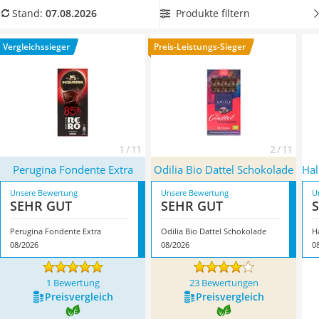
MCT-Öl
gekennzeichnet ist,
falls Sie unter einer
Produkte filtern
Stand:
07.08.2026
Trüffelöl
Glutenunverträglichkeit leiden. Überzeugt hat uns hier im
Erythrit
August 2026 besonders das Modell
Perugina Fondente Extra
*
Vergleichssieger
Preis-Leistungs-Sieger
Müsli ohne Zuckerzusatz
mit seinen Eigenschaften.
Service
1 / 11
2 / 11
Perugina Fondente Extra
Odilia Bio Dattel Schokolade
Hal
Unsere Bewertung
Unsere Bewertung
U
SEHR GUT
SEHR GUT
Perugina Fondente Extra
Odilia Bio Dattel Schokolade
Ha
08/2026
08/2026
0
1 Bewertung
23 Bewertungen
Preis­vergleich
Preis­vergleich