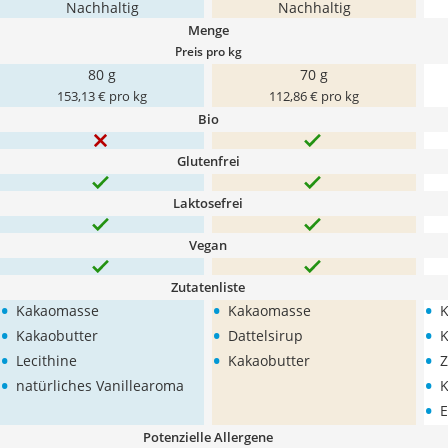
Nachhaltig
Nachhaltig
Menge
Preis pro kg
80 g
70 g
153,13 € pro kg
112,86 € pro kg
Bio
Glutenfrei
Laktosefrei
Vegan
Zutatenliste
•
•
•
Kakaomasse
Kakaomasse
K
•
•
•
Kakaobutter
Dattelsirup
•
•
•
Lecithine
Kakaobutter
Z
•
•
natürliches Vanillearoma
K
•
E
Potenzielle Allergene