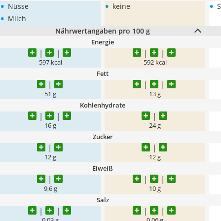
•
•
•
Nüsse
keine
S
•
Milch
Nährwertangaben pro 100 g
Energie
597 kcal
592 kcal
Fett
51 g
13 g
Kohlenhydrate
16 g
24 g
Zucker
12 g
12 g
Eiweiß
9,6 g
10 g
Salz
0,03 g
0,06 g