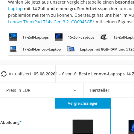
Wählen Sie jetzt aus unserer Vergleichstabelle einen
besonder
Gaming-PC
Laptop
mit 14 Zoll und einem großen Arbeitsspeicher
, um au
Soundbar
problemlos meistern zu können. Überzeugt hat uns hier im A
Lenovo ThinkPad T14s Gen 3 21CQ0045GE
*
mit seinen Eigensc
17-Zoll-Laptop
Satellitenschüssel
17-Zoll-Laptops
15-Zoll-Laptops
13-Zoll-Lap
Gaming-Headset
17-Zoll-Lenovo-Laptop
Laptops mit 8GB-RAM und 512
Schnurloses Telef
Tablets unter 200 
Ladekabel Typ 2 S
Aktualisiert:
05.08.2026
1 - 6 von 6:
Beste Lenovo-Laptops 14 Z
Lichtwecker
Preis in EUR
Hersteller
Acer Aspire
Service
Vergleichssieger
Abbildung
*