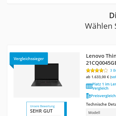
D
Wählen S
Lenovo Thi
Vergleichssieger
21CQ0045G
3 
ab 1.633,00 €
(
So
Platz 1 im Le
Vergleich
Preisvergleic
Technische Deta
Unsere Bewertung
SEHR GUT
Modell