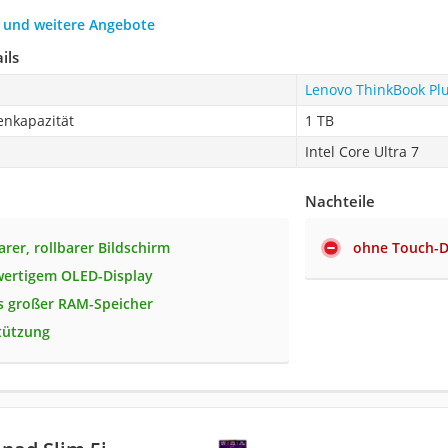
h und weitere Angebote
ils
Lenovo ThinkBook Plu
enkapazität
1 TB
Intel Core Ultra 7
Nachteile
rer, rollbarer Bildschirm
ohne Touch-D
wertigem OLED-Display
s großer RAM-Speicher
tützung