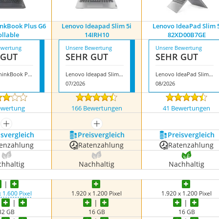
nkBook Plus G6
Lenovo Ideapad Slim 5i
Lenovo IdeaPad Slim 
ollable
14IRH10
82XD00B7GE
ewertung
Unsere Bewertung
Unsere Bewertung
 GUT
SEHR GUT
SEHR GUT
Lenovo ThinkBook Plus G6 Rollable
Lenovo Ideapad Slim 5i 14IRH10
Lenovo IdeaPad Slim 5 82XD00B7GE
07/2026
08/2026
ewertung
166 Bewertungen
41 Bewertungen
mehr anzeigen
mehr anzeigen
s­vergleich
Preis­vergleich
Preis­vergleich
enzahlung
Ratenzahlung
Ratenzahlung
hhaltig
Nachhaltig
Nachhaltig
 1.600 Pixel
‎1.920 x 1.200 Pixel
‎1.920 x 1.200 Pixel
32 GB
16 GB
16 GB