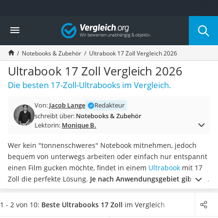
Die beliebtesten Vergleiche nach Kategorie
Vergleich
Elektronik
Powerstation
Notebooks & Zubehör
Ultrabook 17 Zoll Vergleich 2026
Monitor 32 Zoll 4K
Fernseher
Ultrabook 17 Zoll Vergleich 2026
Drucker
Die besten 17-Zoll-Ultrabooks im Vergleich.
Desktop-PC
Monitor
Von:
Jacob Lange
Redakteur
Diascanner
schreibt über:
Notebooks & Zubehör
Laser-Multifunktionsdrucker
Lektorin:
Monique B.
Powerline-Adapter
Powerstation mit Solarpanel
Wer kein "tonnenschweres" Notebook mitnehmen, jedoch
Gaming-PC
bequem von unterwegs arbeiten oder einfach nur entspannt
Soundbar
einen Film gucken möchte, findet in einem
Ultrabook
mit 17
17-Zoll-Laptop
Zoll die perfekte Lösung.
Je nach Anwendungsgebiet gibt es
Satellitenschüssel
unterschiedliche Kriterien, welche beim Kauf zu beachten
Gaming-Headset
sind.
Damit Ihr persönlicher Test zu Hause ein Erfolg wird,
1 - 2 von 10:
Beste Ultrabooks 17 Zoll
im Vergleich
Schnurloses Telefon
geben wir Ihnen mit unserer Vergleichstabelle die passende