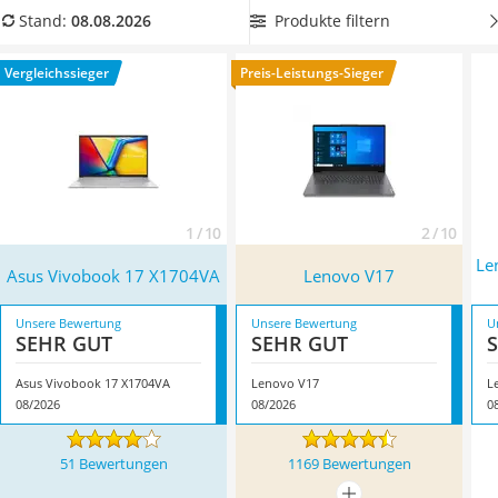
Tablets unter 200 Euro
Übersicht.
Wählen Sie jetzt ein Ultrabook mit 17 Zoll, damit
Produkte filtern
Stand:
08.08.2026
Ladekabel Typ 2 Schuko
Sie lange Zugfahrten effektiv für Ihre Arbeit nutzen oder
Lichtwecker
lange Flüge entspannt mit Ihren Lieblingsfilmen verbringen
Vergleichssieger
Preis-Leistungs-Sieger
Acer Aspire
können.
Überzeugt hat uns hier im August 2026 besonders
Service
das Modell
Asus Vivobook 17 X1704VA
*
mit seinen
Eigenschaften.
1 / 10
2 / 10
Le
Asus Vivobook 17 X1704VA
Lenovo ‎V17
Unsere Bewertung
Unsere Bewertung
U
SEHR GUT
SEHR GUT
Asus Vivobook 17 X1704VA
Lenovo ‎V17
08/2026
08/2026
0
51 Bewertungen
1169 Bewertungen