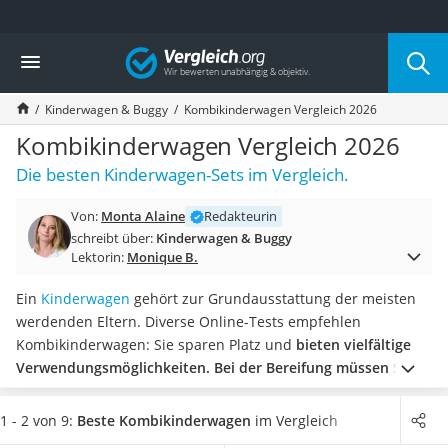
Die beliebtesten Vergleiche nach Kategorie
Vergleich
Kind & Baby
Babyphone mit 2 Kameras
Kinderwagen & Buggy
Kombikinderwagen Vergleich 2026
Walkie-Talkie Kinder
Kindermatratzen
Kombikinderwagen Vergleich 2026
Babywippe
Die besten Kinderwagen-Sets im Vergleich.
Rollschuhe für Kinder
Tischkicker
Von:
Monta Alaine
Redakteurin
Laufrad
schreibt über:
Kinderwagen & Buggy
Kinderschubkarre
Lektorin:
Monique B.
Babyschlafsack
Kinderuhr
Ein
Kinderwagen
gehört zur Grundausstattung der meisten
Babyphone
werdenden Eltern. Diverse Online-Tests empfehlen
Treppenschutzgitter
Kombikinderwagen: Sie sparen Platz und
bieten vielfältige
Kindersitz ab 4 Jahren
Verwendungsmöglichkeiten.
Bei der Bereifung müssen Sie
Kinderroller 3 Räder
jedoch eine grundlegende Entscheidung treffen:
Luftreifen
Ferngesteuertes Auto
federn besonders gut und bieten dem Kind Komfort,
1 - 2 von 9:
Beste Kombikinderwagen
im Vergleich
Kindersitz 15–36 kg
verlieren aber schnell an Luft. Gummireifen wiederum sind