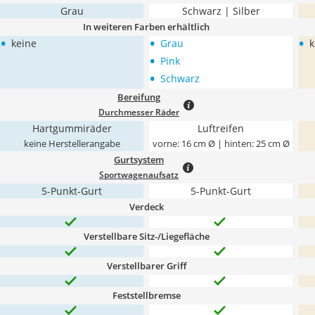
Grau
Schwarz | Silber
In weiteren Farben erhältlich
•
•
•
keine
Grau
k
•
Pink
•
Schwarz
Bereifung
Durchmesser Räder
Hartgummiräder
Luftreifen
keine Herstellerangabe
vorne: 16 cm Ø | hinten: 25 cm Ø
Gurtsystem
Sportwagenaufsatz
5-Punkt-Gurt
5-Punkt-Gurt
Verdeck
Verstellbare Sitz-/Liegefläche
Verstellbarer Griff
Feststellbremse