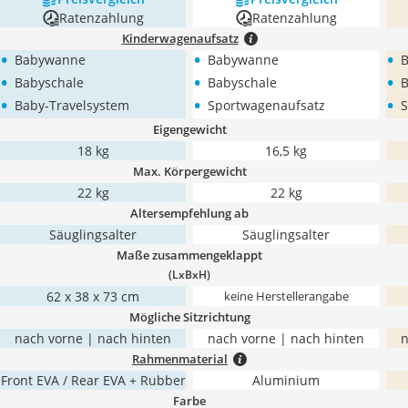
Ratenzahlung
Ratenzahlung
Kinderwagenaufsatz
•
•
•
Babywanne
Babywanne
•
•
•
Babyschale
Babyschale
B
•
•
•
Baby-Travelsystem
Sportwagenaufsatz
S
Eigengewicht
18 kg
16,5 kg
Max. Körpergewicht
22 kg
22 kg
Altersempfehlung ab
Säuglingsalter
Säuglingsalter
Maße zusammengeklappt
(LxBxH)
‎62 x 38 x 73 cm
keine Herstellerangabe
Mögliche Sitzrichtung
nach vorne | nach hinten
nach vorne | nach hinten
n
Rahmenmaterial
Front EVA / Rear EVA + Rubber
Aluminium
Farbe